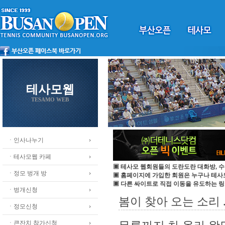
테사모웹
TESAMO WEB
ㆍ인사나누기
ㆍ테사모웹 카페
▣ 테사모 웹회원들의 도란도란 대화방, 수
ㆍ정모 벙개 방
▣ 홈페이지에 가입한 회원은 누구나 테
▣ 다른 싸이트로 직접 이동을 유도하는 링
ㆍ벙개신청
봄이 찾아 오는 소리 ..
ㆍ정모신청
ㆍ큰잔치 참가신청