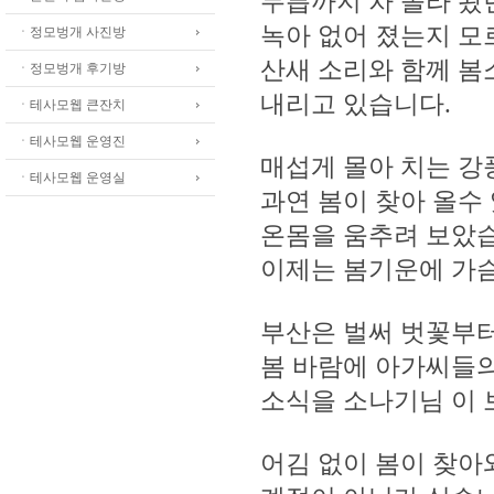
무릅까지 차 올라 왔
녹아 없어 졌는지 모
ㆍ정모벙개 사진방
산새 소리와 함께 봄
ㆍ정모벙개 후기방
내리고 있습니다.
ㆍ테사모웹 큰잔치
ㆍ테사모웹 운영진
매섭게 몰아 치는 강
ㆍ테사모웹 운영실
과연 봄이 찾아 올수
온몸을 움추려 보았습
이제는 봄기운에 가슴
부산은 벌써 벗꽃부터
봄 바람에 아가씨들의
소식을 소나기님 이 
어김 없이 봄이 찾아