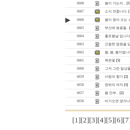
6668
봄이 가는지...
[5
6667
소식 전합니다.
[
▶
6666
봄이 찾아 오는 소리
6665
부산에 벚꽃들..
6664
좋은봄날 입니다
6663
간절한 염원을 
6662
봄, 봄, 봄이랍
6661
목련꽃
[5]
6660
그저 그런 일상들,
6659
사랑의 향기
[2]
6658
창밖의 여자
[3]
6657
봄 안부...
[2]
6656
비가오면 생각나
[1]
[2]
[3]
[4]
[5]
[6]
[7