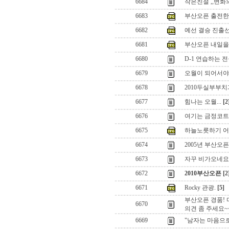
6684
작은친절 ,,변화
6683
부산오픈 출전한 Rain
6682
예선 결승 진출
6681
부산오픈 내일을
6680
D-1 연습하는 
6679
오월이 되어서야.
6678
2010두실부부
6677
힘나는 오월...
[2
6676
여기는 금정코트 
6675
하늘노릇하기 어
6674
2005년 부산오
6673
자꾸 비가오네요.
6672
2010부산오픈
[2
6671
Rocky 관광.
[5]
부산오픈 경품! 
6670
의견 좀 주세요~
6669
"남자는 마음으로