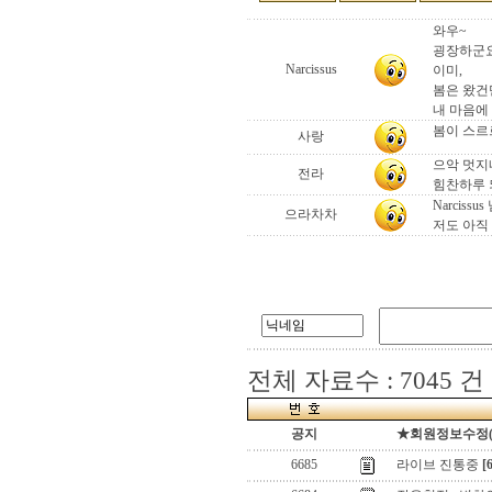
와우~
굉장하군요
Narcissus
이미,
봄은 왔건만 .
내 마음에 
봄이 스르
사랑
으악 멋지
전라
힘찬하루
Narcis
으라차차
저도 아직 
전체 자료수 : 7045 건
공지
★회원정보수정(로그
6685
라이브 진통중
[