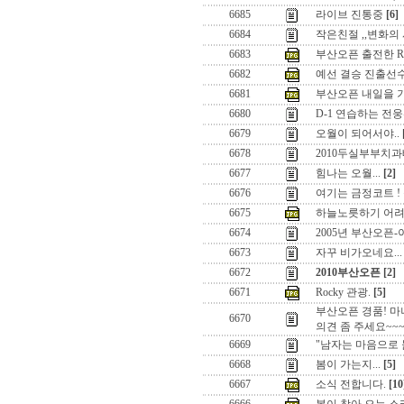
6685
라이브 진통중
[6]
6684
작은친절 ,,변화의
6683
부산오픈 출전한 Raine
6682
예선 결승 진출선
6681
부산오픈 내일을 
6680
D-1 연습하는 전
6679
오월이 되어서야..
6678
2010두실부부치과
6677
힘나는 오월...
[2]
6676
여기는 금정코트 ! 
6675
하늘노릇하기 어려
6674
2005년 부산오픈
6673
자꾸 비가오네요...
6672
2010부산오픈
[2]
6671
Rocky 관광.
[5]
부산오픈 경품! 마
6670
의견 좀 주세요~~
6669
"남자는 마음으로 
6668
봄이 가는지...
[5]
6667
소식 전합니다.
[10