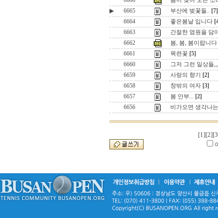
6666
봄이 찾아 오는 소리 
▶
6665
부산에 벚꽃들..
[7]
6664
좋은봄날 입니다
[
6663
간절한 염원을 담
6662
봄, 봄, 봄이랍니다
6661
목련꽃
[5]
6660
그저 그런 일상들,,
6659
사랑의 향기
[2]
6658
창밖의 여자
[3]
6657
봄 안부...
[2]
6656
비가오면 생각나는
[1]
[2]
[3