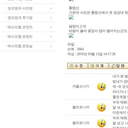
황령산
ㆍ정모벙개 사진방
가운데 사진은 황령산에서 본 경성대 뒷
ㆍ정모벙개 후기방
달맞이고개
ㆍ테사모웹 큰잔치
바람이 불어 꽃잎이 많이 떨어지는군요.
ㆍ테사모웹 운영진
파일 :
ㆍ테사모웹 운영실
조회 : 2064
작성 : 2010년 04월 12일 14:17:28
네가 본 벚
빚내가 장
겨울소나기
역~쉬 요
어디가나 
좋은계절 
우와 매화
켈리포니아
잘 보고 
이런색이
우와 매화
켈리포니아
잘 보고 