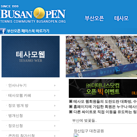
테사모웹
TESAMO WEB
ㆍ인사나누기
ㆍ테사모웹 카페
▣ 테사모 웹회원들의 도란도란 대화방, 수
ㆍ정모 벙개 방
▣ 홈페이지에 가입한 회원은 누구나 테
▣ 다른 싸이트로 직접 이동을 유도하는 링
ㆍ벙개신청
부산에 벚꽃들..
ㆍ정모신청
장산입구 대천공원
ㆍ큰잔치 참가신청