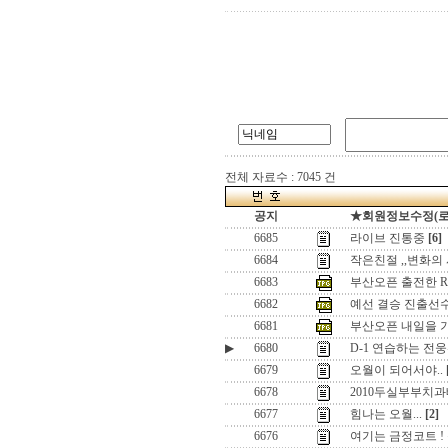
전체 자료수 : 7045 건
공지
★회원정보수정(로그인
6685
라이브 진통중
[6]
6684
작은친절 ,,변화의
6683
부산오픈 출전한 Raine
6682
예선 결승 진출선
6681
부산오픈 내일을 
▶
6680
D-1 연습하는 전
6679
오월이 되어서야..
6678
2010두실부부치과
6677
힘나는 오월...
[2]
6676
여기는 금정코트 ! 