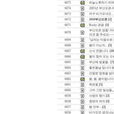
6675
하늘노릇하기 어려
6674
2005년 부산오픈
6673
자꾸 비가오네요...
6672
2010부산오픈
[2]
6671
Rocky 관광.
[5]
부산오픈 경품! 마
6670
의견 좀 주세요~~
6669
"남자는 마음으로 
6668
봄이 가는지...
[5]
6667
소식 전합니다.
[10
6666
봄이 찾아 오는 소리 
6665
부산에 벚꽃들..
[7]
6664
좋은봄날 입니다
[
6663
간절한 염원을 담
6662
봄, 봄, 봄이랍니다
6661
목련꽃
[5]
6660
그저 그런 일상들,,
6659
사랑의 향기
[2]
6658
창밖의 여자
[3]
6657
봄 안부...
[2]
6656
비가오면 생각나는