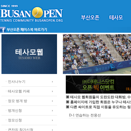
테사모웹
TESAMO WEB
ㆍ인사나누기
ㆍ테사모웹 카페
▣ 테사모 웹회원들의 도란도란 대화방, 수
ㆍ정모 벙개 방
▣ 홈페이지에 가입한 회원은 누구나 테
▣ 다른 싸이트로 직접 이동을 유도하는 링
ㆍ벙개신청
D-1 연습하는 전웅선
ㆍ정모신청
ㆍ큰잔치 참가신청