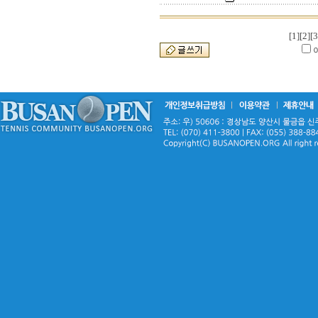
[1]
[2]
[3