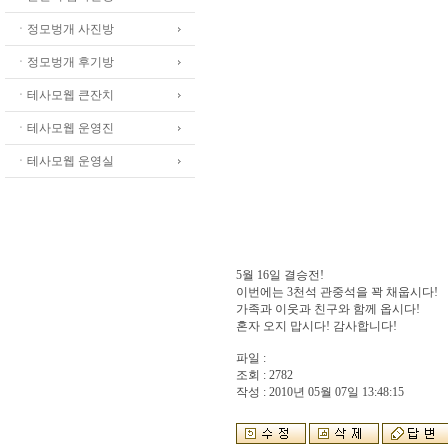
ㆍ정모벙개 사진방
ㆍ정모벙개 후기방
ㆍ테사모웹 큰잔치
ㆍ테사모웹 운영진
ㆍ테사모웹 운영실
5월 16일 결승전!
이번에는 3천석 관중석을 꽉 채웁시다!
가족과 이웃과 친구와 함께 옵시다!
혼자 오지 맙시다! 감사합니다!
파일 :
조회 : 2782
작성 : 2010년 05월 07일 13:48:15