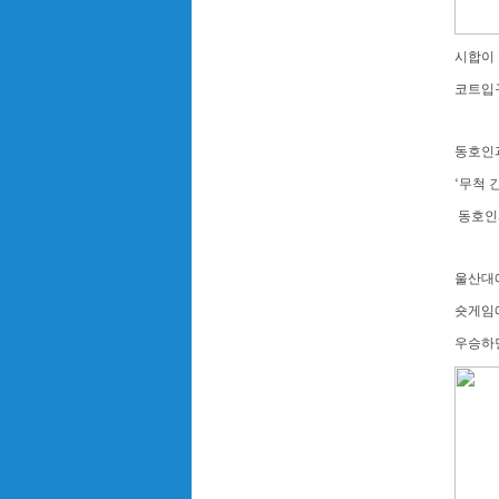
시합이
코트입구
동호인
‘무척 
동호인
울산대에
숏게임
우승하면