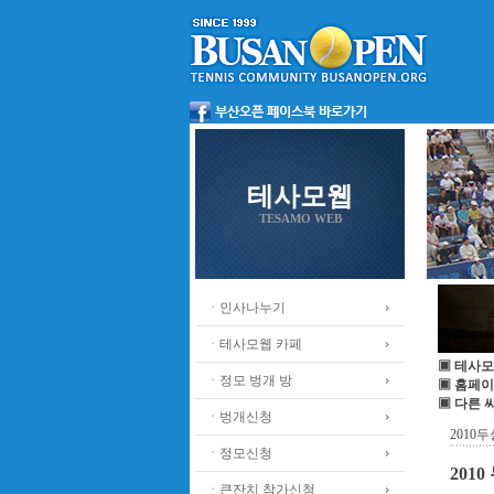
테사모웹
TESAMO WEB
ㆍ인사나누기
ㆍ테사모웹 카페
▣ 테사모
ㆍ정모 벙개 방
▣ 홈페이
▣ 다른 
ㆍ벙개신청
2010
ㆍ정모신청
201
ㆍ큰잔치 참가신청