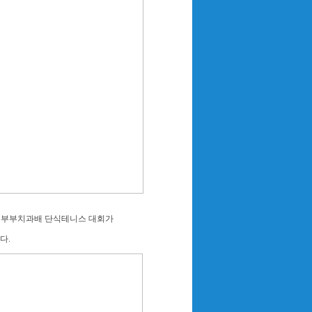
 두실부부치과배 단식테니스 대회가
다.