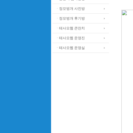
ㆍ정모벙개 사진방
ㆍ정모벙개 후기방
ㆍ테사모웹 큰잔치
ㆍ테사모웹 운영진
ㆍ테사모웹 운영실