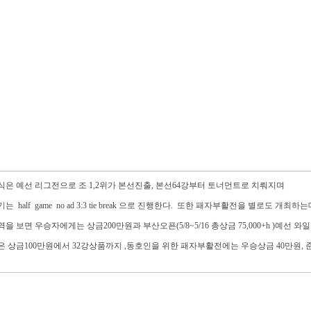
은 예선 리그전으로 조 1,2위가 본선진출, 본선64강부터 토너먼트로 치뤄지며
 half game no ad 3:3 tie break 으로 진행한다. 또한 패자부활전을 별로도 개최
을 보면 우승자에게는 상금200만원과 부산오픈(5/8~5/16 총상금 75,000+h )예선
 상금100만원에서 32강상품까지 ,동호인을 위한 패자부활전에는 우승상금 40만원, 