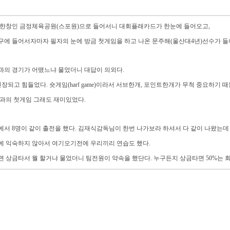
 한창인 금정체육공원(스포원)으로 들어서니 대회플래카드가 한눈에 들어오고,
에 들어서자마자 필자의 눈에 방금 첫게임을 하고 나온 문주해(울산대4년)선수가 들
과의 경기가 어땠느냐 물었더니 대답이 의외다.
긴장되고 힘들었다. 숏게임(harf game)이라서 서브한개, 포인트한개가 무척 중요하기 
과의 첫게임 그래도 재미있었다.
서 8명이 같이 출전을 했다. 김재식감독님이 한번 나가보라 하셔서 다 같이 나왔는데
에 익숙하지 않아서 여기오기전에 우리끼리 연습도 했다.
 상금타서 뭘 할거냐 물었더니 팀전원이 약속을 했단다. 누구든지 상금타면 50%는 회