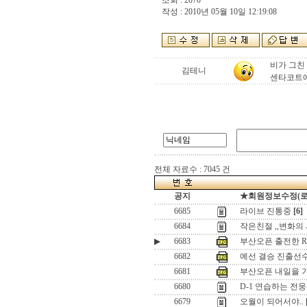
조회 : 2070
작성 : 2010년 05월 10일 12:19:08
비가 그친
김테니
센타코트에서 
전체 자료수 : 7045 건
공지
★회원정보수정(로그인
6685
라이브 진통중
[6]
6684
작은친절 ,,변화의
▶
6683
부산오픈 출전한 Raine
6682
예선 결승 진출선
6681
부산오픈 내일을 
6680
D-1 연습하는 전
6679
오월이 되어서야..