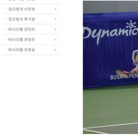
ㆍ정모벙개 사진방
ㆍ정모벙개 후기방
ㆍ테사모웹 큰잔치
ㆍ테사모웹 운영진
ㆍ테사모웹 운영실