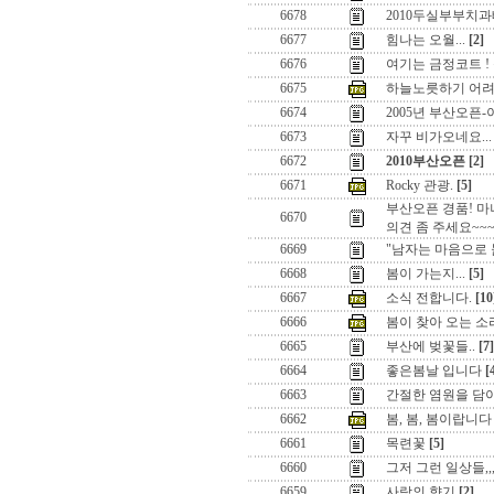
6678
2010두실부부치과
6677
힘나는 오월...
[2]
6676
여기는 금정코트 ! 
6675
하늘노릇하기 어려
6674
2005년 부산오픈
6673
자꾸 비가오네요...
6672
2010부산오픈
[2]
6671
Rocky 관광.
[5]
부산오픈 경품! 마
6670
의견 좀 주세요~~
6669
"남자는 마음으로 
6668
봄이 가는지...
[5]
6667
소식 전합니다.
[10
6666
봄이 찾아 오는 소리 
6665
부산에 벚꽃들..
[7]
6664
좋은봄날 입니다
[
6663
간절한 염원을 담
6662
봄, 봄, 봄이랍니다
6661
목련꽃
[5]
6660
그저 그런 일상들,,
6659
사랑의 향기
[2]