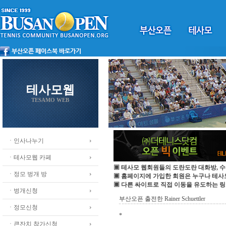
테사모웹
TESAMO WEB
ㆍ인사나누기
ㆍ테사모웹 카페
▣ 테사모 웹회원들의 도란도란 대화방, 수
ㆍ정모 벙개 방
▣ 홈페이지에 가입한 회원은 누구나 테
▣ 다른 싸이트로 직접 이동을 유도하는 링
ㆍ벙개신청
부산오픈 출전한 Rainer Schuettler
ㆍ정모신청
*
ㆍ큰잔치 참가신청