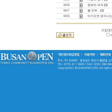
6658
창밖의 여자
[3]
6657
봄 안부...
[2]
6656
비가오면 생각나는
[1]
[2]
[3