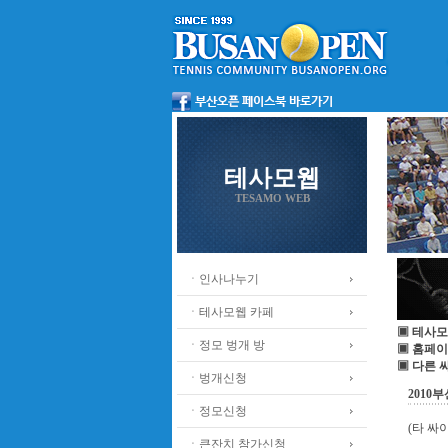
테사모웹
TESAMO WEB
ㆍ인사나누기
ㆍ테사모웹 카페
▣ 테사모
ㆍ정모 벙개 방
▣ 홈페이
▣ 다른 
ㆍ벙개신청
2010
ㆍ정모신청
(타 싸
ㆍ큰잔치 참가신청