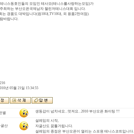
 테니스동호인들의 모임인 테사모(테니스를사랑하는모임)가
째 주최하는 부산오픈국제남자 챌린저테니스대회 입니다.
는 경품도 대박입니다(컴10대,TV10대, 외 용품2천여점).
관람바랍니다.
216
010년 05월 21일 15:34:55
생동감이 넘치네요...멋져요...2010 부산오픈 화이팅 !!!
은별
설레임의 시작,
자굴산
자굴산도 꿈틀거립니다.
설레임의 종점은 부산오픈이 열리는 스포원 테니스코트입니다.