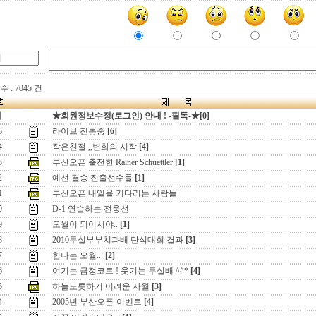
 : 7045 건
지
★회원정보수정(로그인) 안내 ! -필독-★[0]
5
라이브 진통중
[6]
4
작은친절 ,,변화의 시작
[4]
3
부산오픈 출전한 Rainer Schuettler
[1]
2
예선 결승 진출선수들
[1]
1
부산오픈 내일을 기다리는 사람들
0
D-1 연습하는 전웅선
9
오월이 되어서야..
[1]
8
2010두실부부치과배 단식대회 결과
[3]
7
힘나는 오월...
[2]
6
여기는 금정코트 ! 웃기는 두실배 ^^*
[4]
5
하늘노릇하기 어려운 사월
[3]
4
2005년 부산오픈-이벤트
[4]