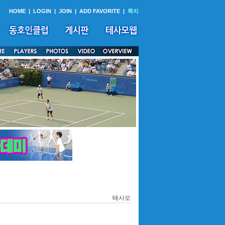
HOME
|
LOGIN
|
JOIN
|
ADD FAVORITE
|
쪽지
테사모