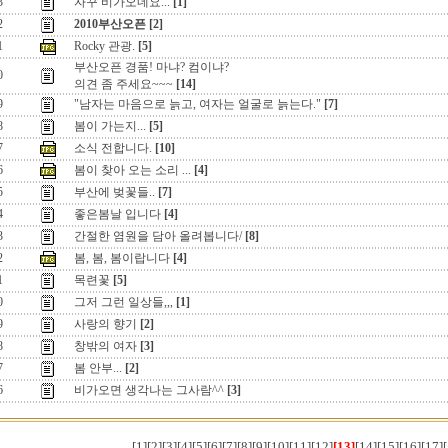
3
자꾸 비가오네요...
[1]
2
2010부산오픈
[2]
1
Rocky 관광.
[5]
부산오픈 경품! 마냐? 컴이냐?
0
의견 좀 주세요~~~
[14]
9
"남자는 마음으로 늙고, 여자는 얼굴로 늙는다."
[7]
8
봄이 가는지...
[5]
7
소식 전합니다.
[10]
6
봄이 찾아 오는 소리 ...
[4]
5
부산에 벚꽃들..
[7]
4
좋은봄날 입니다
[4]
3
간절한 염원을 담아 올려봅니다/
[8]
2
봄, 봄, 봄이랍니다
[4]
1
목련꽃
[5]
0
그저 그런 일상들,,,
[1]
9
사랑의 향기
[2]
8
창밖의 여자
[3]
7
봄 안부...
[2]
6
비가오면 생각나는 그사람^^
[3]
[1]
[2]
[3]
[4]
[5]
[6]
[7]
[8]
[9]
[10]
[11]
[12]
[13]
[14]
[15]
[16]
[17]
[