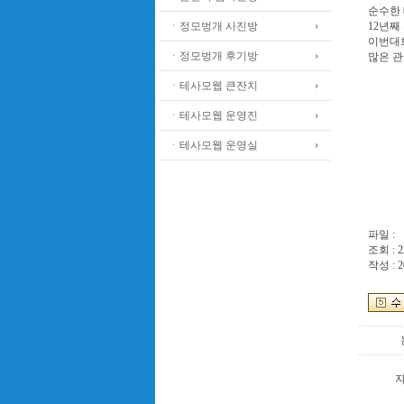
순수한
ㆍ정모벙개 사진방
12년
이번대회
ㆍ정모벙개 후기방
많은 
ㆍ테사모웹 큰잔치
ㆍ테사모웹 운영진
ㆍ테사모웹 운영실
파일 :
조회 : 2
작성 : 2