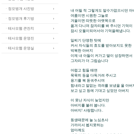
ㆍ정모벙개 사진방
내 어릴 적 그렇게도 말수가없으시던 아버
여름이면 시원한 그늘로 

ㆍ정모벙개 후기방
겨울이면 따뜻한 아랫목으로

옮겨 다니며 잠자리를 봐 주시던 기억이

ㆍ테사모웹 큰잔치
잠시 오월이되어서야 기억을해냅니다.

ㆍ테사모웹 운영진
일찌기 단명한 탓에

커서 자식들의 효도를 받아보지도 못한 

ㆍ테사모웹 운영실
박복한 아버지

이제 내 아들이 커가고 딸이 성장하면서

그자리가 더 그립습니다

어렵고 힘들 때면 

묵묵히 등을 다독거려 주시고

용기를 복 돋궈주시며

힘내라고 말없는 격려를 보냈을 울 아버지
보고 싶고 등에 기대고 싶었던 아버지

이 못난 자식이 늦었지만 

아버지를 불러 봅니다. 

아버지! 사랑합니다..

동생때문에 늘 노심초사

가까이서 뵙지못하는

엄마께도
