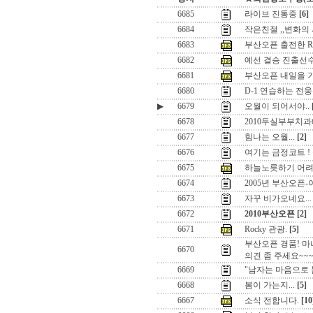
6685
라이브 진통중
[6]
6684
작은친절 ,,변화의
6683
부산오픈 출전한 Raine
6682
예선 결승 진출선
6681
부산오픈 내일을 
6680
D-1 연습하는 전
▶
6679
오월이 되어서야..
6678
2010두실부부치과
6677
힘나는 오월...
[2]
6676
여기는 금정코트 ! 
6675
하늘노릇하기 어려
6674
2005년 부산오픈
6673
자꾸 비가오네요...
6672
2010부산오픈
[2]
6671
Rocky 관광.
[5]
부산오픈 경품! 마
6670
의견 좀 주세요~~
6669
"남자는 마음으로 
6668
봄이 가는지...
[5]
6667
소식 전합니다.
[10