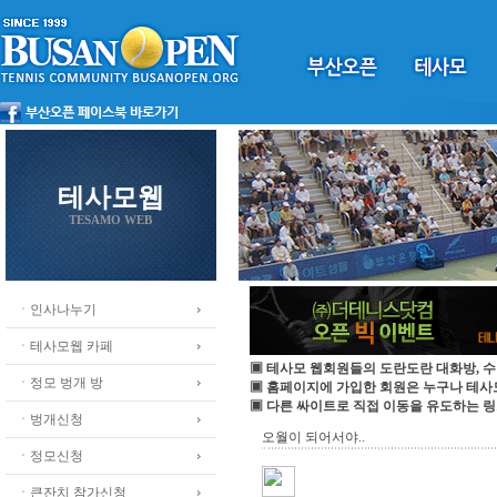
테사모웹
TESAMO WEB
ㆍ인사나누기
ㆍ테사모웹 카페
▣ 테사모 웹회원들의 도란도란 대화방, 수
ㆍ정모 벙개 방
▣ 홈페이지에 가입한 회원은 누구나 테
▣ 다른 싸이트로 직접 이동을 유도하는 링
ㆍ벙개신청
오월이 되어서야..
ㆍ정모신청
ㆍ큰잔치 참가신청