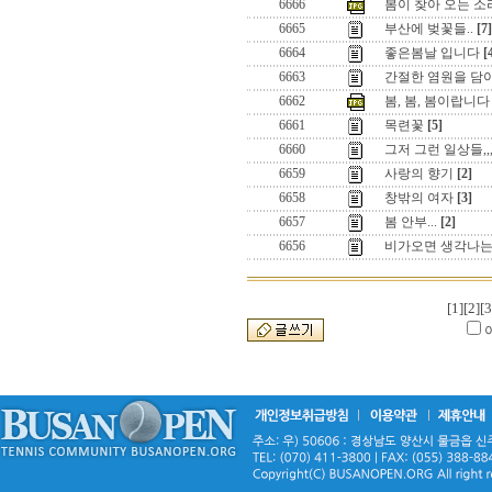
6666
봄이 찾아 오는 소리 
6665
부산에 벚꽃들..
[7]
6664
좋은봄날 입니다
[
6663
간절한 염원을 담
6662
봄, 봄, 봄이랍니다
6661
목련꽃
[5]
6660
그저 그런 일상들,,
6659
사랑의 향기
[2]
6658
창밖의 여자
[3]
6657
봄 안부...
[2]
6656
비가오면 생각나는
[1]
[2]
[3