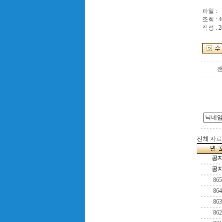
파일 :
조회 : 4
작성 : 2
전체 자료수
공
공
865
864
863
862