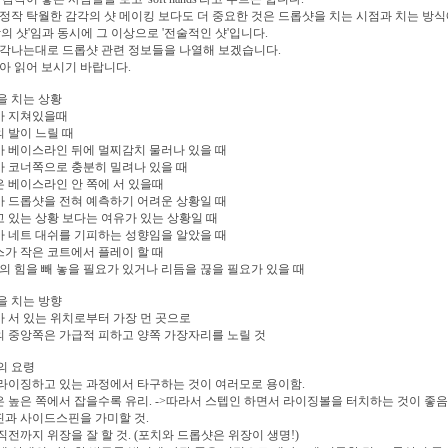
정작 탁월한 감각의 샷 메이킹 보다도 더 중요한 것은 드롭샷을 치는 시점과 치는 방
각의 샷'임과 동시에 그 이상으로 '전술적인 샷'입니다.
생각나는대로 드롭샷 관련 정보들을 나열해 보겠습니다.
아 읽어 보시기 바랍니다.
을 치는 상황
가 지쳐있을때
의 발이 느릴 때
가 베이스라인 뒤에 멀찌감치 물러나 있을 때
가 코너쪽으로 충분히 밀려나 있을 때
은 베이스라인 안 쪽에 서 있을때
가 드롭샷을 전혀 예측하기 어려운 상황일 때
고 있는 상황 보다는 여유가 있는 상황일 때
가 네트 대쉬를 기피하는 성향임을 알았을 때
스가 작은 코트에서 플레이 할 때
대의 힘을 빼 놓을 필요가 있거나 리듬을 끊을 필요가 있을 때
을 치는 방향
가 서 있는 위치로부터 가장 먼 곳으로
의 중앙쪽은 가급적 피하고 양쪽 가장자리를 노릴 것
의 요령
 라이징하고 있는 과정에서 타구하는 것이 여러모로 용이함.
은 높은 쪽에서 잡을수록 유리. ->따라서 스텝인 하면서 라이징볼을 터치하는 것이 좋음
핀과 사이드스핀을 가미할 것.
 직전까지 위장을 잘 할 것. (포치와 드롭샷은 위장이 생명!)