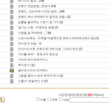
테니스의 발전,,,
[18]
포핸드 연습방법,,,한번더
[14]
포핸드,, 단순하게 이것만 알면,,,
[20]
포핸드 에서 라켓헤드의 움직임 관찰,,
[2]
승률을 올려주는 기본기 몇 가지
[2]
끊기는 스윙 - 라켓버트 방향
[1]
시합을 잘 하려면은 ,,,?
[6]
스핀서브레슨 - 라켓을 바깥쪽으로 회전시켜라(테산에서 펌)
[1]
라이징샷 숙달 - 벽
인사이드아웃 포핸드에 대한 대응 - 다운드라인
[2]
다리를 써라! - 풋워크의 중요성
서브의 바이오메커닉스
복식경기 (펌)
필리포시스의 오버헤드
그립을 얼마나 세게 쥐어야 하나
[2]
드롭샷: 전술적인 샷
[1]
[1]
[2]
[3]
[4]
[5]
[6]
[7]
[8]
[9]
[10]
[next]
이름
제목
내용