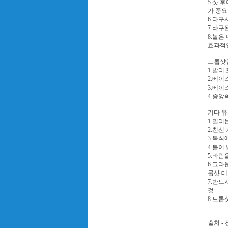
5.샷 
가 중요
6.타구
7.타구
8.볼은
효과적인
드롭샷을
1.발리
2.베이
3.베이
4.중앙
기타 유
1.밀리
2.친선
3.복식
4.볼이
5.바람
6.그라
롭샷 테
7.반드
것.
8.드롭
출처 -