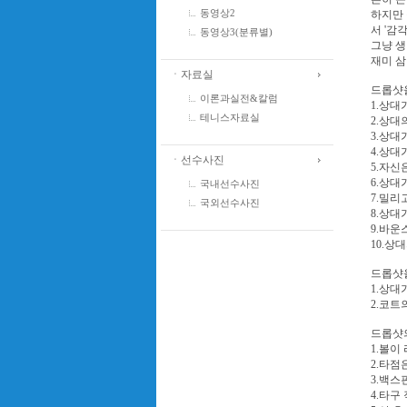
하지만 
동영상2
서 '감
동영상3(분류별)
그냥 
재미 삼
ㆍ자료실
드롭샷
이론과실전&칼럼
1.상대
테니스자료실
2.상대
3.상대
4.상대
ㆍ선수사진
5.자신
6.상대
국내선수사진
7.밀리
국외선수사진
8.상대
9.바운
10.상
드롭샷
1.상대
2.코트
드롭샷
1.볼이
2.타점
3.백스
4.타구