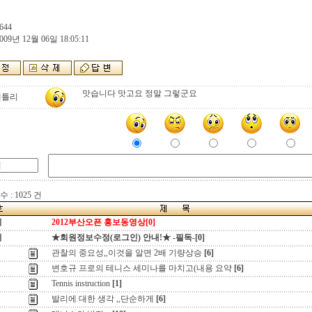
644
009년 12월 06일 18:05:11
맛습니다 맛고요 정말 그렇군요
잰틀리
 : 1025 건
지
2012부산오픈 홍보동영상[0]
지
★회원정보수정(로그인) 안내!★ -필독-[0]
관찰의 중요성,,이것을 알면 2배 기량상승
[6]
변호규 프로의 테니스 세미나를 마치고(내용 요약
[6]
Tennis instruction
[1]
발리에 대한 생각 ,,단순하게
[6]