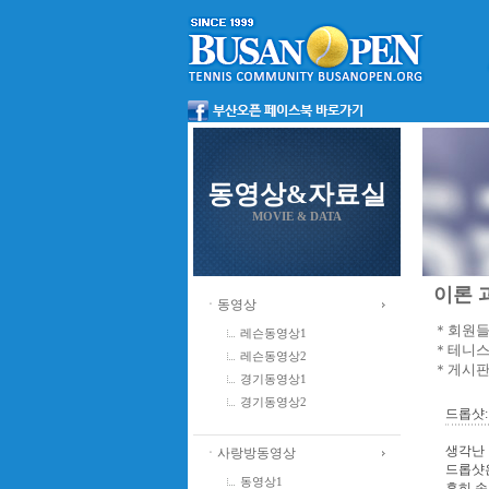
동영상&자료실
MOVIE & DATA
이론 과
ㆍ동영상
＊회원들
레슨동영상1
＊테니스
레슨동영상2
＊게시판
경기동영상1
경기동영상2
드롭샷:
생각난 
ㆍ사랑방동영상
드롭샷은
동영상1
흔히 손 