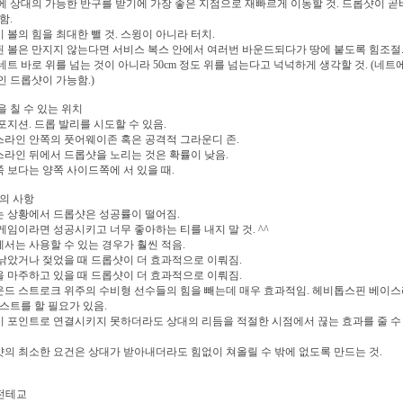
후에 상대의 가능한 반구를 받기에 가장 좋은 지점으로 재빠르게 이동할 것. 드롭샷이 
함.
시 볼의 힘을 최대한 뺄 것. 스윙이 아니라 터치.
된 볼은 만지지 않는다면 서비스 복스 안에서 여러번 바운드되다가 땅에 붙도록 힘조절
 네트 바로 위를 넘는 것이 아니라 50cm 정도 위를 넘는다고 넉넉하게 생각할 것. (네트
 드롭샷이 가능함.)
 칠 수 있는 위치
 포지션. 드롭 발리를 시도할 수 있음.
스라인 안쪽의 풋어웨이존 혹은 공격적 그라운디 존.
스라인 뒤에서 드롭샷을 노리는 것은 확률이 낮음.
쪽 보다는 양쪽 사이드쪽에 서 있을 때.
의 사항
는 상황에서 드롭샷은 성공률이 떨어짐.
 게임이라면 성공시키고 너무 좋아하는 티를 내지 말 것. ^^
에서는 사용할 수 있는 경우가 훨씬 적음.
 낡았거나 젖었을 때 드롭샷이 더 효과적으로 이뤄짐.
을 마주하고 있을 때 드롭샷이 더 효과적으로 이뤄짐.
운드 스트로크 위주의 수비형 선수들의 힘을 빼는데 매우 효과적임. 헤비톱스핀 베이
스트를 할 필요가 있음.
시 포인트로 연결시키지 못하더라도 상대의 리듬을 적절한 시점에서 끊는 효과를 줄 수
샷의 최소한 요건은 상대가 받아내더라도 힘없이 쳐올릴 수 밖에 없도록 만드는 것.
 전테교