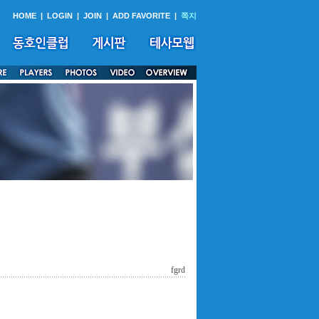
HOME
|
LOGIN
|
JOIN
|
ADD FAVORITE
|
쪽지
fgrd