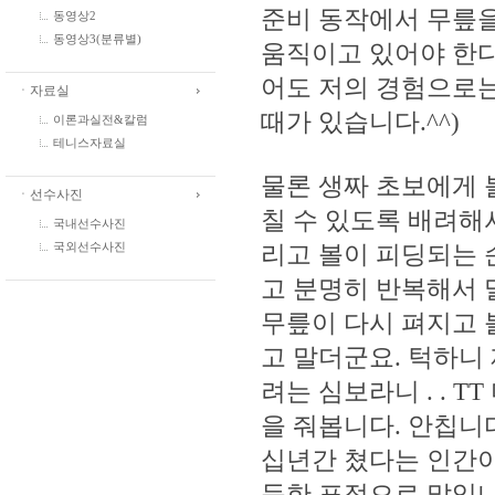
준비 동작에서 무릎을
동영상2
동영상3(분류별)
움직이고 있어야 한다
어도 저의 경험으로는
ㆍ자료실
때가 있습니다.^^)
이론과실전&칼럼
테니스자료실
물론 생짜 초보에게 
ㆍ선수사진
칠 수 있도록 배려해
국내선수사진
리고 볼이 피딩되는 
국외선수사진
고 분명히 반복해서 
무릎이 다시 펴지고 
고 말더군요. 턱하니
려는 심보라니 . . 
을 줘봅니다. 안칩니다
십년간 쳤다는 인간이
듯한 표정으로 말입니