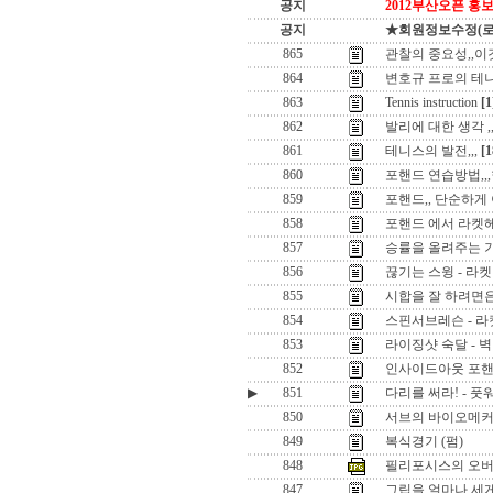
공지
2012부산오픈 홍보
공지
★회원정보수정(로그인
865
관찰의 중요성,,이
864
변호규 프로의 테
863
Tennis instruction
[1
862
발리에 대한 생각 
861
테니스의 발전,,,
[1
860
포핸드 연습방법,,
859
포핸드,, 단순하게 
858
포핸드 에서 라켓헤
857
승률을 올려주는 
856
끊기는 스윙 - 라
855
시합을 잘 하려면은 ,
854
스핀서브레슨 - 
853
라이징샷 숙달 - 벽
852
인사이드아웃 포핸
▶
851
다리를 써라! - 
850
서브의 바이오메
849
복식경기 (펌)
848
필리포시스의 오
847
그립을 얼마나 세