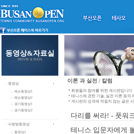
동영상&자료실
MOVIE & DATA
이론 과 실전 / 칼럼
ㆍ동영상
＊회원들의 참여를 위한 게시판입니다
레슨동영상1
＊테니스에 관한 기술, 실전 이론 등의
레슨동영상2
＊게시판의 성격에 적절치 않는 글은 
경기동영상1
경기동영상2
다리를 써라! - 풋워
ㆍ사랑방동영상
테니스 입문자에게 볼
동영상1