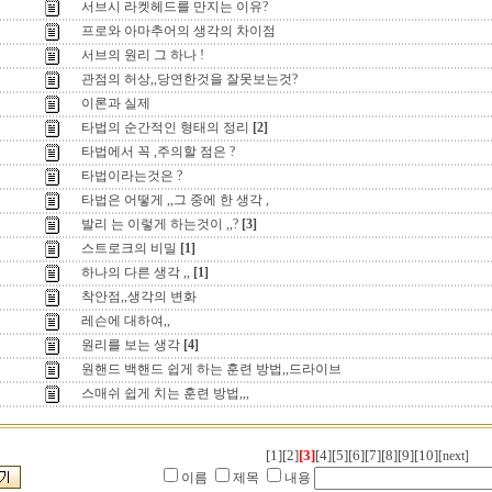
서브시 라켓헤드를 만지는 이유?
프로와 아마추어의 생각의 차이점
서브의 원리 그 하나 !
관점의 허상,,당연한것을 잘못보는것?
이론과 실제
타법의 순간적인 형태의 정리
[2]
타법에서 꼭 ,주의할 점은 ?
타법이라는것은 ?
타법은 어떻게 ,,그 중에 한 생각 ,
발리 는 이렇게 하는것이 ,,?
[3]
스트로크의 비밀
[1]
하나의 다른 생각 ,,
[1]
착안점,,생각의 변화
레슨에 대하여,,
원리를 보는 생각
[4]
원핸드 백핸드 쉽게 하는 훈련 방법,,드라이브
스매쉬 쉽게 치는 훈련 방법,,,
[1]
[2]
[3]
[4]
[5]
[6]
[7]
[8]
[9]
[10]
[next]
이름
제목
내용