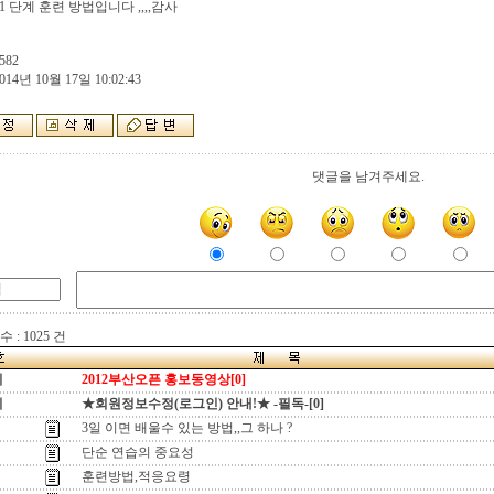
1 단계 훈련 방법입니다 ,,,,감사
582
014년 10월 17일 10:02:43
댓글을 남겨주세요.
 : 1025 건
지
2012부산오픈 홍보동영상[0]
지
★회원정보수정(로그인) 안내!★ -필독-[0]
3일 이면 배울수 있는 방법,,그 하나 ?
단순 연습의 중요성
훈련방법,적응요령