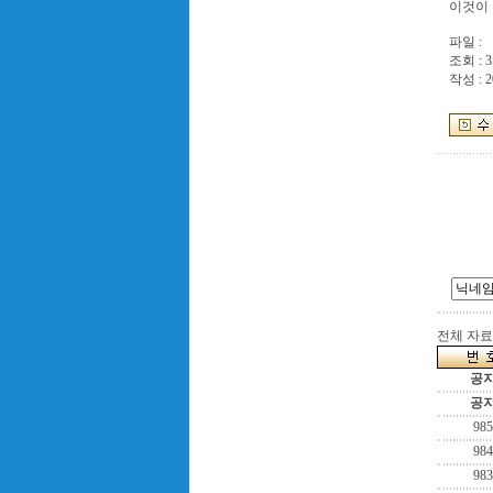
이것이 
파일 :
조회 : 3
작성 : 2
전체 자료수
공
공
985
984
983