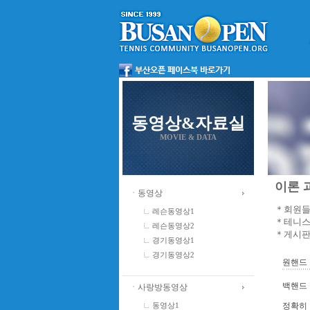
동영상&자료실
MOVIE & DATA
이론 과
ㆍ동영상
＊회원들
레슨동영상1
＊테니스
레슨동영상2
＊게시판
경기동영상1
경기동영상2
원핸드 
백핸드
ㆍ사랑방동영상
정확히 
동영상1