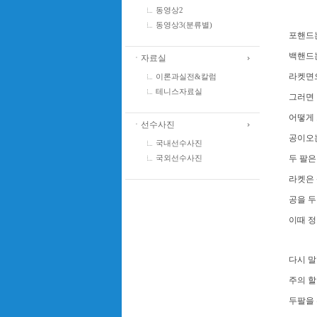
동영상2
동영상3(분류별)
포핸드는
백핸드
ㆍ자료실
라켓면
이론과실전&칼럼
테니스자료실
그러면
어떻게 
ㆍ선수사진
공이오는
국내선수사진
두 팔은
국외선수사진
라켓은 
공을 두
이때 정
다시 말
주의 
두팔을