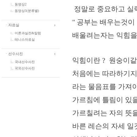
동영상2
정말로 중요하고 실
동영상3(분류별)
" 공부는 배우는것이
ㆍ자료실
배울려는자는 익힘을
이론과실전&칼럼
테니스자료실
ㆍ선수사진
익힘이란 ? 원숭이
국내선수사진
국외선수사진
처음에는 따라하기지만
라는 물음표를 가져
가르침에 틀림이 있을
가르칠려는 자의 뜻
바른 레슨의 자세 일