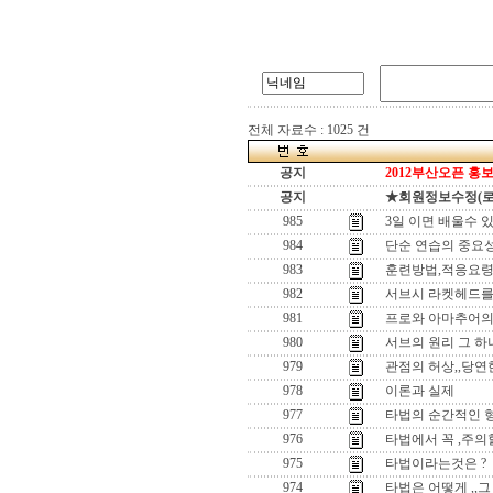
전체 자료수 : 1025 건
공지
2012부산오픈 홍보
공지
★회원정보수정(로그인
985
3일 이면 배울수 있
984
단순 연습의 중요
983
훈련방법,적응요
982
서브시 라켓헤드를
981
프로와 아마추어의
980
서브의 원리 그 하나
979
관점의 허상,,당
978
이론과 실제
977
타법의 순간적인 
976
타법에서 꼭 ,주의할
975
타법이라는것은 ?
974
타법은 어떻게 ,,그 