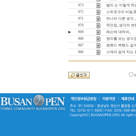
973
발리 는 이렇게 하는
972
스트로크의 비밀
[
971
하나의 다른 생각 ,
970
착안점,,생각의 변
▶
969
레슨에 대하여,,
968
원리를 보는 생각
[
967
원핸드 백핸드 쉽게
966
스매쉬 쉽게 치는 훈