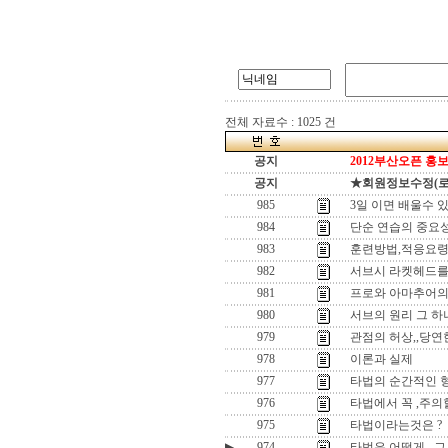
전체 자료수 : 1025 건
공지
2012부산오픈 홍보
공지
★회원정보수정(로그인
985
3일 이면 배울수 있
984
단순 연습의 중요
983
훈련방법,적응요
982
서브시 라켓헤드를
981
프로와 아마추어의
980
서브의 원리 그 하나
979
관점의 허상,,당
978
이론과 실제
977
타법의 순간적인 
976
타법에서 꼭 ,주의할
975
타법이라는것은 ?
▶
974
타법은 어떻게 ,,그 