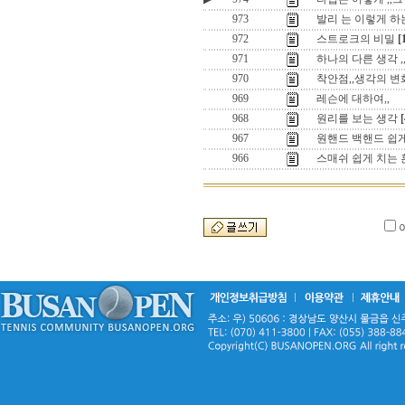
973
발리 는 이렇게 하는
972
스트로크의 비밀
[
971
하나의 다른 생각 ,
970
착안점,,생각의 변
969
레슨에 대하여,,
968
원리를 보는 생각
[
967
원핸드 백핸드 쉽게
966
스매쉬 쉽게 치는 훈