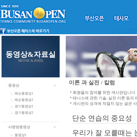
동영상&자료실
MOVIE & DATA
이론 과 실전 / 칼럼
ㆍ동영상
＊회원들의 참여를 위한 게시판입니다
레슨동영상1
＊테니스에 관한 기술, 실전 이론 등의
레슨동영상2
＊게시판의 성격에 적절치 않는 글은 
경기동영상1
경기동영상2
단순 연습의 중요성
ㆍ사랑방동영상
우리가 잘 모릍때는
동영상1