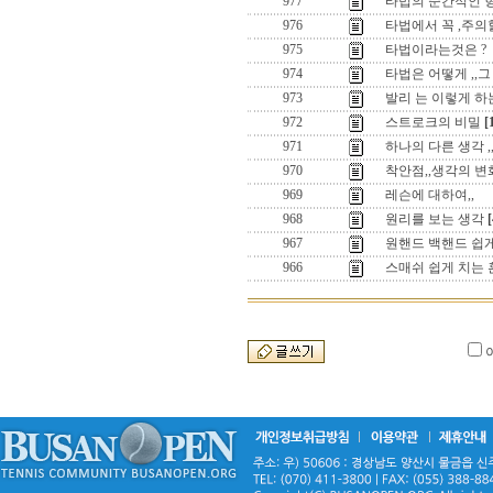
977
타법의 순간적인 
976
타법에서 꼭 ,주의할
975
타법이라는것은 ?
974
타법은 어떻게 ,,그 
973
발리 는 이렇게 하는
972
스트로크의 비밀
[
971
하나의 다른 생각 ,
970
착안점,,생각의 변
969
레슨에 대하여,,
968
원리를 보는 생각
[
967
원핸드 백핸드 쉽게
966
스매쉬 쉽게 치는 훈