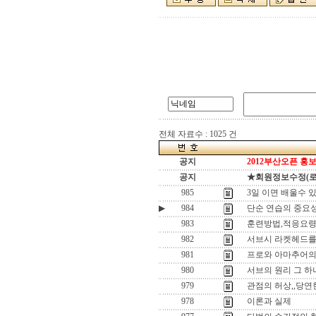
전체 자료수 : 1025 건
공지
2012부산오픈 홍보
공지
★회원정보수정(로그인
985
3일 이면 배울수 있
▶
984
단순 연습의 중요
983
훈련방법,적응요
982
서브시 라켓헤드를
981
프로와 아마추어의
980
서브의 원리 그 하나
979
관점의 허상,,당
978
이론과 실제