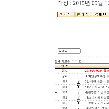
작성 : 2015년 05월 12
전체 자료수 : 1025 건
공지
2012부산오픈 홍보
공지
★회원정보수정(로그인
985
3일 이면 배울수 있
984
단순 연습의 중요
▶
983
훈련방법,적응요
982
서브시 라켓헤드를
981
프로와 아마추어의
980
서브의 원리 그 하나