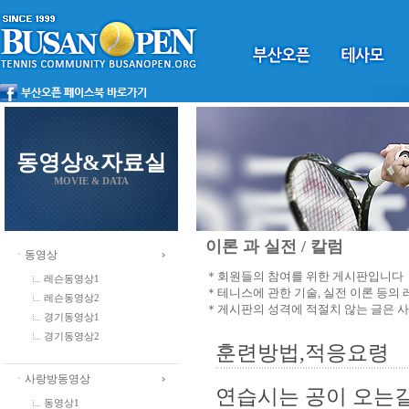
동영상&자료실
MOVIE & DATA
이론 과 실전 / 칼럼
ㆍ동영상
＊회원들의 참여를 위한 게시판입니다
레슨동영상1
＊테니스에 관한 기술, 실전 이론 등의
레슨동영상2
＊게시판의 성격에 적절치 않는 글은 
경기동영상1
경기동영상2
훈련방법,적응요령
ㆍ사랑방동영상
연습시는 공이 오는길
동영상1