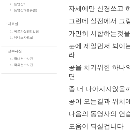
동영상2
자세에만 신경쓰고 하
동영상3(분류별)
그런데 실전에서 그
ㆍ자료실
이론과실전&칼럼
가만히 시합하는것을 
테니스자료실
눈에 제일먼저 뵈이는
ㆍ선수사진
라
국내선수사진
국외선수사진
공을 치기위한 하나의 
면
좀 더 나아지지않을
공이 오는길과 위치에
다음의 동영사의 연
도움이 되실겁니다