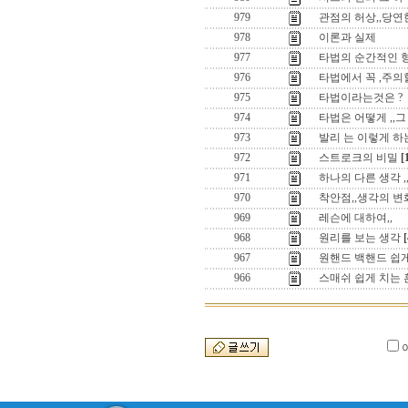
979
관점의 허상,,당
978
이론과 실제
977
타법의 순간적인 
976
타법에서 꼭 ,주의할
975
타법이라는것은 ?
974
타법은 어떻게 ,,그 
973
발리 는 이렇게 하는
972
스트로크의 비밀
[
971
하나의 다른 생각 ,
970
착안점,,생각의 변
969
레슨에 대하여,,
968
원리를 보는 생각
[
967
원핸드 백핸드 쉽게
966
스매쉬 쉽게 치는 훈