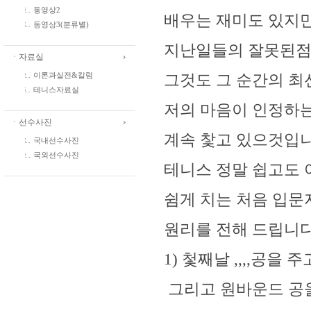
동영상2
배우는 재미도 있지만 ,
동영상3(분류별)
지난일들의 잘못된점도
ㆍ자료실
그것도 그 순간의 최
이론과실전&칼럼
테니스자료실
저의 마음이 인정하는
ㆍ선수사진
계속 찿고 있으것입니다
국내선수사진
국외선수사진
테니스 정말 쉽고도 
쉼게 치는 처음 입문
원리를 전해 드립니다 
1) 첯째날 ,,,,공
그리고 원바운드 공을