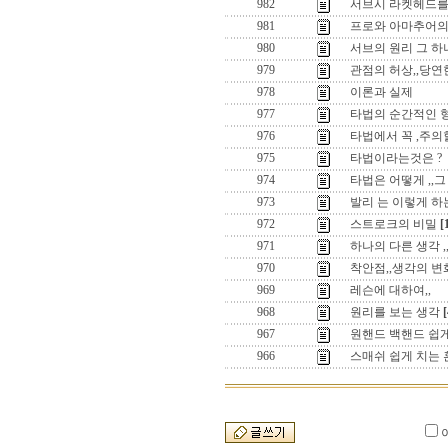
982
서브시 라켓헤드를
981
프로와 아마추어의
980
서브의 원리 그 하나
979
관점의 허상,,당
978
이론과 실제
977
타법의 순간적인 
976
타법에서 꼭 ,주의할
975
타법이라는것은 ?
974
타법은 어떻게 ,,그 
973
발리 는 이렇게 하는
972
스트로크의 비밀
[
971
하나의 다른 생각 ,
970
착안점,,생각의 변
969
레슨에 대하여,,
968
원리를 보는 생각
[
967
원핸드 백핸드 쉽게
966
스매쉬 쉽게 치는 훈