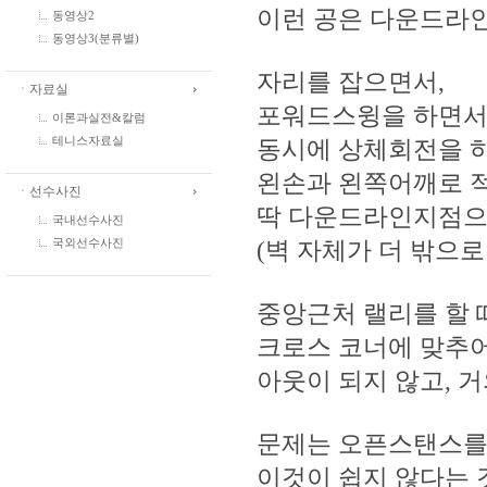
이런 공은 다운드라인
동영상2
동영상3(분류별)
자리를 잡으면서,
ㆍ자료실
포워드스윙을 하면서
이론과실전&칼럼
동시에 상체회전을 
테니스자료실
왼손과 왼쪽어깨로 적
ㆍ선수사진
딱 다운드라인지점으
국내선수사진
(벽 자체가 더 밖으로
국외선수사진
중앙근처 랠리를 할 
크로스 코너에 맞추어
아웃이 되지 않고, 
문제는 오픈스탠스를
이것이 쉽지 않다는 