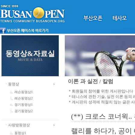
동영상&자료실
MOVIE & DATA
이론 과 실전 / 칼럼
ㆍ동영상
＊회원들의 참여를 위한 게시판입니다
레슨동영상1
＊테니스에 관한 기술, 실전 이론 등의
레슨동영상2
＊게시판의 성격에 적절치 않는 글은 
경기동영상1
경기동영상2
(**) 크로스 코너윅
ㆍ사랑방동영상
랠리를 하다가, 공이 
동영상1