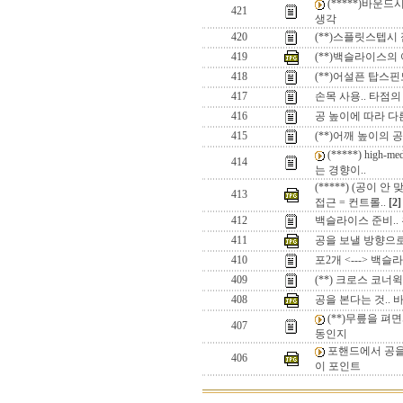
(*****)바운드
421
생각
420
(**)스플릿스텝시
419
(**)백슬라이스의
418
(**)어설픈 탑스
417
손목 사용.. 타점
416
공 높이에 따라 다
415
(**)어깨 높이의 
(*****) hig
414
는 경향이..
(*****) (공이 
413
접근 = 컨트롤..
[2]
412
백슬라이스 준비..
411
공을 보낼 방향으
410
포2개 <---> 백슬
409
(**) 크로스 코
408
공을 본다는 것.. 
(**)무릎을 펴
407
동인지
포핸드에서 공을 
406
이 포인트