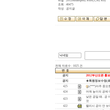
파일 :
2012busanopen2.wmv
(3,502 Kb)
조회 : 40475
작성 : 공지글
전체 자료수 : 1025 건
공지
2012부산오픈 홍보
공지
★회원정보수정(로그인
425
(***)아주 중
424
어깨 높이의 공에 
낮은 공일 때.. 
423
것
422
랠리시 공이 안 보