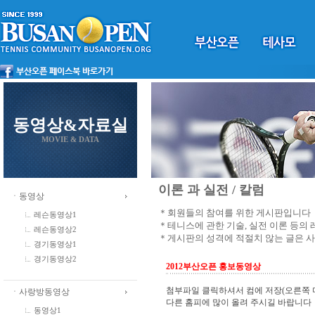
동영상&자료실
MOVIE & DATA
이론 과 실전 / 칼럼
ㆍ동영상
＊회원들의 참여를 위한 게시판입니다
레슨동영상1
＊테니스에 관한 기술, 실전 이론 등의
레슨동영상2
＊게시판의 성격에 적절치 않는 글은 
경기동영상1
경기동영상2
2012부산오픈 홍보동영상
첨부파일 클릭하셔서 컴에 저장(오른쪽 
ㆍ사랑방동영상
다른 홈피에 많이 올려 주시길 바랍니다
동영상1