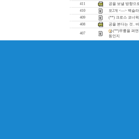
411
공을 보낼 방향으
410
포2개 <---> 백슬
409
(**) 크로스 코
408
공을 본다는 것.. 
(**)무릎을 펴
407
동인지