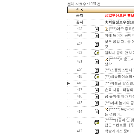
전체 자료수 : 1025 건
공지
2012부산오픈 홍보
공지
★회원정보수정(로그인
425
(***)아주 중
424
어깨 높이의 공에 
낮은 공일 때.. 
423
것
422
랠리시 공이 안 보
(*****)바운드
421
생각
420
(**)스플릿스텝시
419
(**)백슬라이스의
▶
418
(**)어설픈 탑스
417
손목 사용.. 타점
416
공 높이에 따라 다
415
(**)어깨 높이의 
(*****) hig
414
는 경향이..
(*****) (공이 
413
접근 = 컨트롤..
[2]
412
백슬라이스 준비..