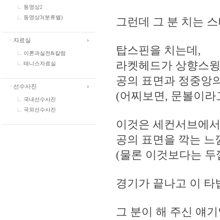
동영상2
동영상3(분류별)
그런데 그 분 치는 
ㆍ자료실
탑스핀을 치는데,
이론과실전&칼럼
라켓헤드가 상향스윙을
테니스자료실
공의 표면과 정중앙
ㆍ선수사진
(어찌보면, 문볼이라고
국내선수사진
국외선수사진
이것은 세컨서브에
공의 표면을 깍는 느
(물론 이것보다는 두
경기가 끝나고 이 타
그 분이 해 주신 얘