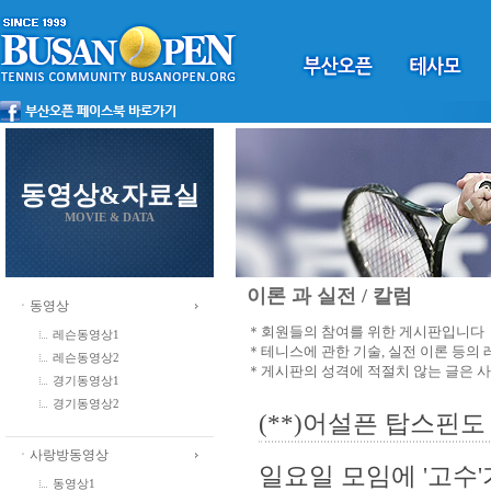
동영상&자료실
MOVIE & DATA
이론 과 실전 / 칼럼
ㆍ동영상
＊회원들의 참여를 위한 게시판입니다
레슨동영상1
＊테니스에 관한 기술, 실전 이론 등의
레슨동영상2
＊게시판의 성격에 적절치 않는 글은 
경기동영상1
경기동영상2
(**)어설픈 탑스핀
ㆍ사랑방동영상
일요일 모임에 '고수'
동영상1