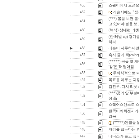
463
스퀘어에서 오픈으로 
462
레슨시에도 3점을
(***) 볼을 보면
461
고 있어야 볼을 보
460
(복식) 상대편 라
(한 레벌 up) 경
459
하라
▶
458
레슨이 지루하다면,
457
혹시 글에 색(col
(*****) 공을 몇
456
'감'은 확 떨어짐
455
무의식적으로 되
454
목표를 이루는 과정에
453
김진우, 다시 리
(***)공의 앞 
452
성 高
451
스퀘어스탠스로 스윙
왼쪽어깨회전시기는
450
없음
449
(*****)왼팔
448
자리를 잡는다는 의
447
테니스가 늘고 싶다면