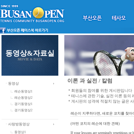
동영상&자료실
MOVIE & DATA
이론 과 실전 / 칼럼
ㆍ동영상
＊회원들의 참여를 위한 게시판입니다
레슨동영상1
＊테니스에 관한 기술, 실전 이론 등의
레슨동영상2
＊게시판의 성격에 적절치 않는 글은 
경기동영상1
경기동영상2
레슨이 지루하다면, 새로운 코치를 찾아야
(어떤 코치의 레슨에 대한 견해)
ㆍ사랑방동영상
동영상1
If your lessons are seemingly repetitious or b