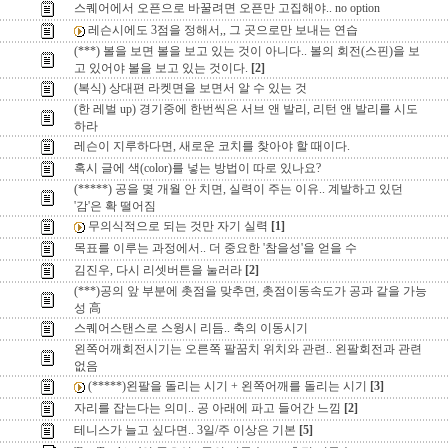
스퀘어에서 오픈으로 바꿀려면 오픈만 고집해야.. no option
레슨시에도 3점을 정해서,, 그 곳으로만 보내는 연습
(***) 볼을 보면 볼을 보고 있는 것이 아니다.. 볼의 회전(스핀)을 보
고 있어야 볼을 보고 있는 것이다.
[2]
(복식) 상대편 라켓면을 보면서 알 수 있는 것
(한 레벌 up) 경기중에 한번씩은 서브 앤 발리, 리턴 앤 발리를 시도
하라
레슨이 지루하다면, 새로운 코치를 찾아야 할 때이다.
혹시 글에 색(color)를 넣는 방법이 따로 있나요?
(*****) 공을 몇 개월 안 치면, 실력이 주는 이유.. 계발하고 있던
'감'은 확 떨어짐
무의식적으로 되는 것만 자기 실력
[1]
목표를 이루는 과정에서.. 더 중요한 '참을성'을 얻을 수
김진우, 다시 리셋버튼을 눌러라
[2]
(***)공의 앞 부분에 촛점을 맞추면, 촛점이동속도가 공과 같을 가능
성 高
스퀘어스탠스로 스윙시 리듬.. 축의 이동시기
왼쪽어깨회전시기는 오른쪽 팔꿈치 위치와 관련.. 왼팔회전과 관련
없음
(*****)왼팔을 돌리는 시기 + 왼쪽어깨를 돌리는 시기
[3]
자리를 잡는다는 의미.. 공 아래에 파고 들어간 느낌
[2]
테니스가 늘고 싶다면.. 3일/주 이상은 기본
[5]