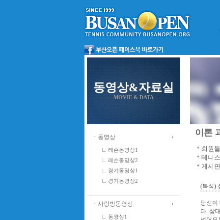
동영상&자료실
MOVIE & DATA
이론 과
ㆍ동영상
＊회원들
레슨동영상1
＊테니스
레슨동영상2
＊게시판
경기동영상1
경기동영상2
(복식)
당신이 
ㆍ사랑방동영상
다. 상
동영상1
넘어오는