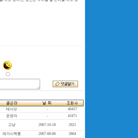
테사모
-
40457
운영자
-
41871
고냥
2007-10-18
2021
애거시짝퉁
2007-08-06
2864