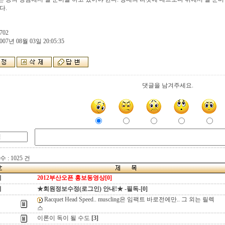
다.
702
007년 08월 03일 20:05:35
댓글을 남겨주세요.
 : 1025 건
지
2012부산오픈 홍보동영상[0]
지
★회원정보수정(로그인) 안내!★ -필독-[0]
Racquet Head Speed.. muscling은 임팩트 바로전에만.. 그 외는 릴렉
스
이론이 독이 될 수도
[3]