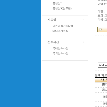
어야 한
동영상2
동영상3(분류별)
파일 :
조회 : 2
ㆍ자료실
작성 : 2
이론과실전&칼럼
테니스자료실
ㆍ선수사진
국내선수사진
국외선수사진
전체 자료수
공
공
465
464