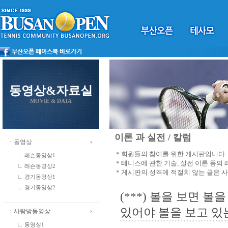
동영상&자료실
MOVIE & DATA
이론 과 실전 / 칼럼
ㆍ동영상
＊회원들의 참여를 위한 게시판입니다
레슨동영상1
＊테니스에 관한 기술, 실전 이론 등의
레슨동영상2
＊게시판의 성격에 적절치 않는 글은 
경기동영상1
경기동영상2
(***) 볼을 보면 볼
있어야 볼을 보고 있
ㆍ사랑방동영상
동영상1