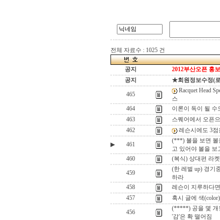
전체 자료수 : 1025 건
공지
2012부산오픈 홍보
공지
★회원정보수정(로그인
Racquet Head
465
스
464
이론이 독이 될 수
463
스퀘어에서 오픈으로 
462
레슨시에도 3점을
(***) 볼을 보면
▶
461
고 있어야 볼을 보
460
(복식) 상대편 라
(한 레벌 up) 경
459
하라
458
레슨이 지루하다면,
457
혹시 글에 색(col
(*****) 공을 몇
456
'감'은 확 떨어짐