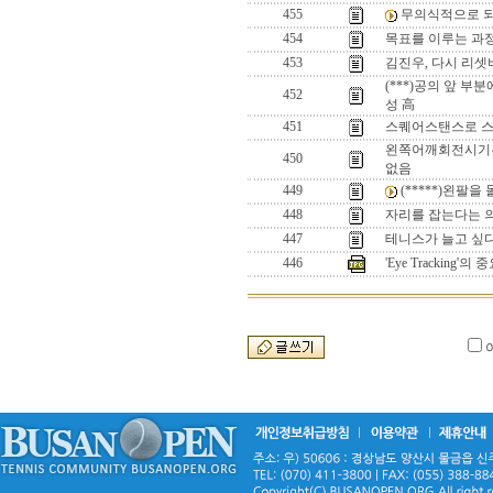
455
무의식적으로 되
454
목표를 이루는 과정에
453
김진우, 다시 리
(***)공의 앞 
452
성 高
451
스퀘어스탠스로 스윙
왼쪽어깨회전시기는
450
없음
449
(*****)왼팔
448
자리를 잡는다는 의
447
테니스가 늘고 싶다면
446
'Eye Tracking