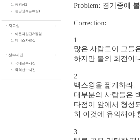
Problem: 경기중에
동영상2
동영상3(분류별)
Correction:
ㆍ자료실
이론과실전&칼럼
1
테니스자료실
많은 사람들이 그들은
ㆍ선수사진
하지만 볼의 회전이나 
국내선수사진
국외선수사진
2
백스윙을 짧게하라.
대부분의 사람들은 백
타점이 앞에서 형성되
히 이것에 유의해야 
3