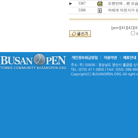
▶
5367
오랜만에 ...뵌 모
5366
저에게 자전거가 
[41]
[42]
[4
[prev]