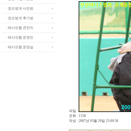
ㆍ정모벙개 사진방
ㆍ정모벙개 후기방
ㆍ테사모웹 큰잔치
ㆍ테사모웹 운영진
ㆍ테사모웹 운영실
파일 :
조회 : 1158
작성 : 2007년 03월 29일 23:09:58