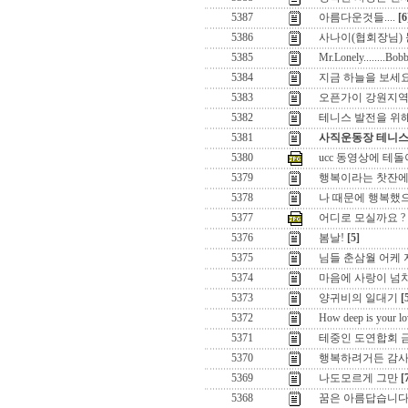
5387
아름다운것들....
[6
5386
사나이(협회장님) 눈
5385
Mr.Lonely........Bob
5384
지금 하늘을 보세요
5383
오픈가이 강원지역
5382
테니스 발전을 위해서
5381
사직운동장 테니스
5380
ucc 동영상에 테돌
5379
행복이라는 찻잔에....
5378
나 때문에 행복했으
5377
어디로 모실까요 ?
5376
봄날!
[5]
5375
님들 춘삼월 어케 지
5374
마음에 사랑이 넘치면
5373
양귀비의 일대기
[
5372
How deep is your lo
5371
테중인 도연합회 금
5370
행복하려거든 감사함
5369
나도모르게 그만
[
5368
꿈은 아름답습니다