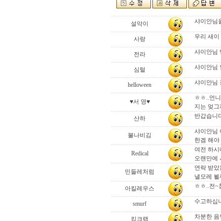
샤이안님을
설악이
우리 새이 
사랑
샤이안님 방
전라
샤이안님 
심털
샤이안님 잘
helloween
ㅎㅎ..언니
♥서 영♥
지는 엊그제
반갑습니다
산하
샤이안님 
불나비김
한겜 해야
여전 하시네
Redical
오랜만에 
연락 받았는
민들레처럼
낼모레 뵐께유
ㅎㅎ..전
아킬레우스
수고하십
smurf
차분한 음
킹크랩