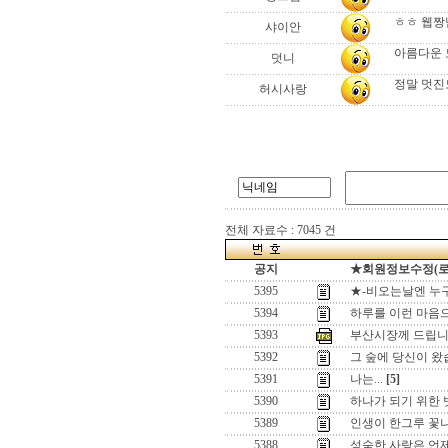
ㅎㅎ 웹짱님
샤이안
아름다운 
덧니
정말 멋진
허시사랑
전체 자료수 : 7045 건
공지
★회원정보수정(로그인
5395
★-비오는날엔 누구
5394
하루를 이런 마음
5393
부산시장께 드립니
5392
그 숲에 당신이 왔
5391
나는...
[5]
5390
하나가 되기 위한
5389
인생이 한그루 꽃
5388
성숙한 사랑은 언제