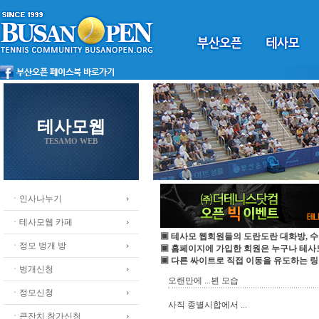
테사모웹
TESAMO WEB
ㆍ인사나누기
ㆍ테사모웹 카페
▣ 테사모 웹회원들의 도란도란 대화방, 수
ㆍ정모 벙개 방
▣ 홈페이지에 가입한 회원은 누구나 테
▣ 다른 싸이트로 직접 이동을 유도하는 링
ㆍ벙개신청
오랜만에 ...뵌 모습
ㆍ정모신청
사직 종별시합에서 ...
ㆍ큰잔치 참가신청