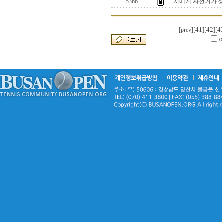
5366
저에게 자전거가 
[41]
[42]
[4
[prev]