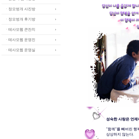
ㆍ정모벙개 사진방
ㆍ정모벙개 후기방
ㆍ테사모웹 큰잔치
ㆍ테사모웹 운영진
ㆍ테사모웹 운영실
성숙한 사랑은 언제나
"함께"를 빼버린 행복
상상하지 않는다. 
