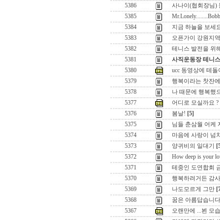
5386
사나이(협회장님) 눈
5385
Mr.Lonely........Bob
5384
지금 하늘을 보세요
5383
오픈가이 강원지역
5382
테니스 발전을 위해서
5381
사직운동장 테니스
5380
ucc 동영상에 테돌
5379
행복이라는 찻잔에....
5378
나 때문에 행복했으
5377
어디로 모실까요 ?
5376
봄날!
[5]
5375
님들 춘삼월 어케 지
5374
마음에 사랑이 넘치면
5373
양귀비의 일대기
[
5372
How deep is your lo
5371
테중인 도연합회 금
5370
행복하려거든 감사함
5369
나도모르게 그만
[
5368
꿈은 아름답습니다
5367
오랜만에 ...뵌 모