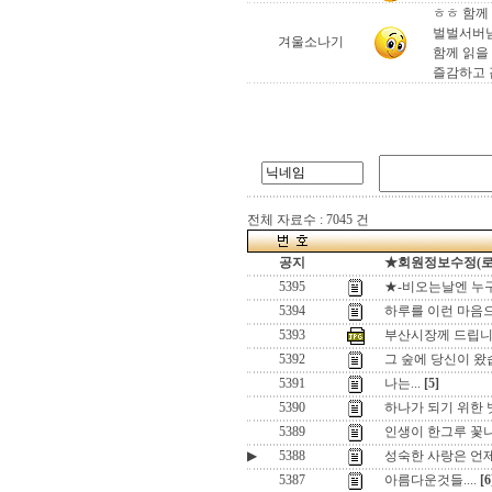
ㅎㅎ 함께
벌벌서버님
겨울소나기
함께 읽을 기
즐감하고
전체 자료수 : 7045 건
공지
★회원정보수정(로그인
5395
★-비오는날엔 누구
5394
하루를 이런 마음
5393
부산시장께 드립니
5392
그 숲에 당신이 왔
5391
나는...
[5]
5390
하나가 되기 위한
5389
인생이 한그루 꽃
▶
5388
성숙한 사랑은 언제
5387
아름다운것들....
[6