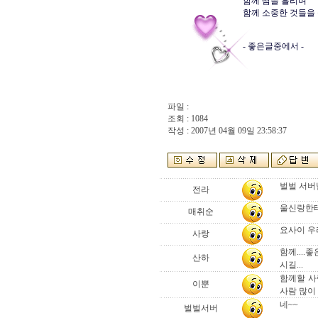
함께 땀을 흘리며 

함께 소중한 것들을 
- 좋은글중에서 - 

파일 :
조회 : 1084
작성 : 2007년 04월 09일 23:58:37
벌벌 서버
전라
울신랑한테
매취순
요사이 우
사랑
함께...
산하
시길...
함께할 사
이뿐
사람 많이 
네~~
벌벌서버