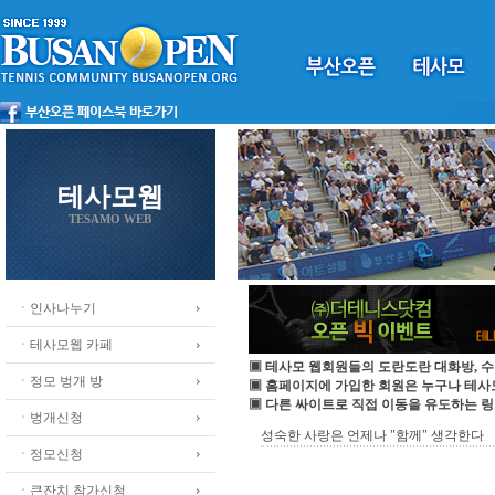
테사모웹
TESAMO WEB
ㆍ인사나누기
ㆍ테사모웹 카페
▣ 테사모 웹회원들의 도란도란 대화방, 수
ㆍ정모 벙개 방
▣ 홈페이지에 가입한 회원은 누구나 테
▣ 다른 싸이트로 직접 이동을 유도하는 링
ㆍ벙개신청
성숙한 사랑은 언제나 "함께" 생각한다
ㆍ정모신청
ㆍ큰잔치 참가신청