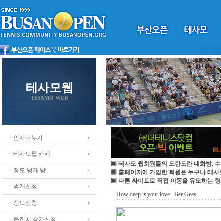
테사모웹
TESAMO WEB
ㆍ인사나누기
ㆍ테사모웹 카페
▣ 테사모 웹회원들의 도란도란 대화방, 수
ㆍ정모 벙개 방
▣ 홈페이지에 가입한 회원은 누구나 테
▣ 다른 싸이트로 직접 이동을 유도하는 링
ㆍ벙개신청
How deep is your love ..Bee Gees
ㆍ정모신청
ㆍ큰잔치 참가신청