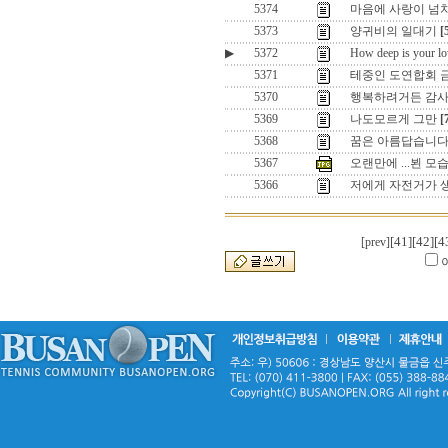
5374
마음에 사랑이 넘치면
5373
양귀비의 일대기
[
▶
5372
How deep is your lo
5371
테중인 도연합회 금
5370
행복하려거든 감사함
5369
나도모르게 그만
[
5368
꿈은 아름답습니다
5367
오랜만에 ...뵌 모
5366
저에게 자전거가 
[41]
[42]
[4
[prev]