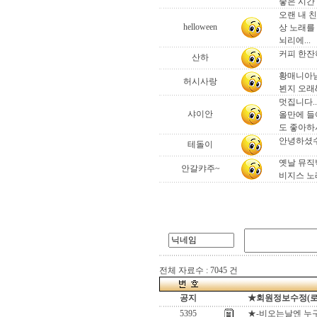
좋은 시간
오랜 내 친
helloween
상 노래를
뇌리에...
커피 한잔
산하
황매니아님
허시사랑
뵌지 오래&
멋집니다..
샤이안
올만에 들어
도 좋아하
안녕하셨수
테돌이
옛날 뮤직
안갈캬주~
비지스 노래
전체 자료수 : 7045 건
공지
★회원정보수정(로그인
5395
★-비오는날엔 누구