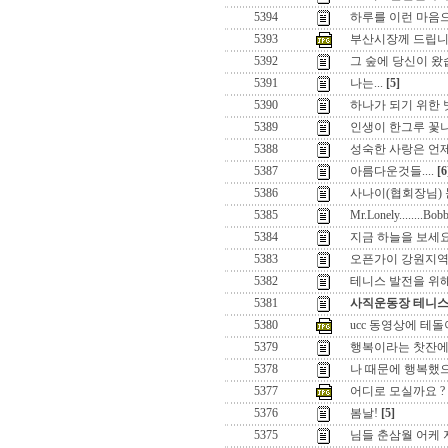
5394
하루를 이런 마음
5393
부산시장께 드립니
5392
그 숲에 당신이 왔
5391
나는...
[5]
5390
하나가 되기 위한
5389
인생이 한그루 꽃
5388
성숙한 사랑은 언제
5387
아름다운것들....
[6
5386
사나이(협회장님) 눈
5385
Mr.Lonely........Bob
5384
지금 하늘을 보세요
5383
오픈가이 강원지역
5382
테니스 발전을 위해서
5381
사직운동장 테니스
5380
ucc 동영상에 테돌
5379
행복이라는 찻잔에....
5378
나 때문에 행복했으
5377
어디로 모실까요 ?
5376
봄날!
[5]
5375
님들 춘삼월 어케 지