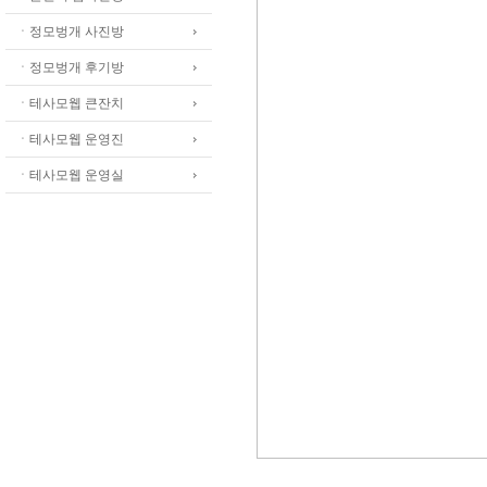
ㆍ정모벙개 사진방
ㆍ정모벙개 후기방
ㆍ테사모웹 큰잔치
ㆍ테사모웹 운영진
ㆍ테사모웹 운영실