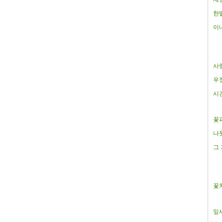
한
이
사
우
시
꽃
나
그
꽃
잎