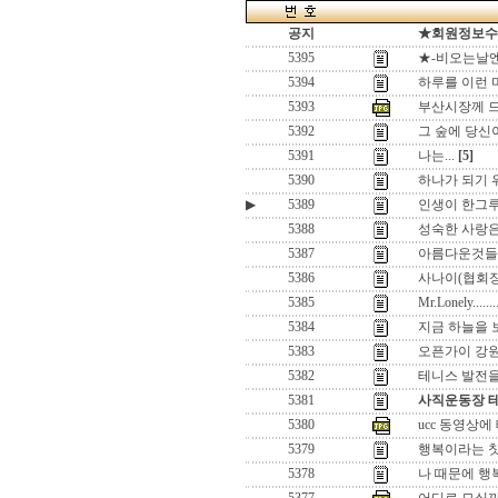
공지
★회원정보수정(
5395
★-비오는날엔
5394
하루를 이런 
5393
부산시장께 
5392
그 숲에 당신
5391
나는...
[5]
5390
하나가 되기 
▶
5389
인생이 한그
5388
성숙한 사랑은
5387
아름다운것들..
5386
사나이(협회장님
5385
Mr.Lonely.....
5384
지금 하늘을 보
5383
오픈가이 강
5382
테니스 발전을 
5381
사직운동장 
5380
ucc 동영상에
5379
행복이라는 찻잔에
5378
나 때문에 행