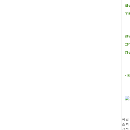
별
우
연
그
강물
- 
파일 
조회 :
작성 :