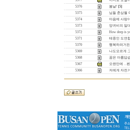
5377
어디로 모실까
5376
봄날!
[5]
5375
님들 춘삼월 어
5374
마음에 사랑이 
5373
양귀비의 일
5372
How deep is yo
5371
테중인 도연합
5370
행복하려거든 
5369
나도모르게 
5368
꿈은 아름답습
5367
오랜만에 ...
5366
저에게 자전거