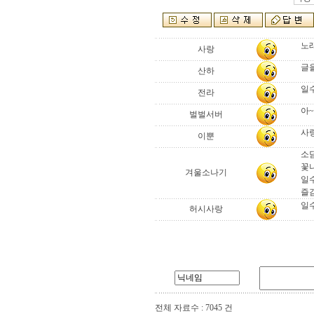
노래
사랑
글
산하
일수
전라
아~
벌벌서버
사
이뿐
소담한
꽃
겨울소나기
일
즐
일
허시사랑
전체 자료수 : 7045 건