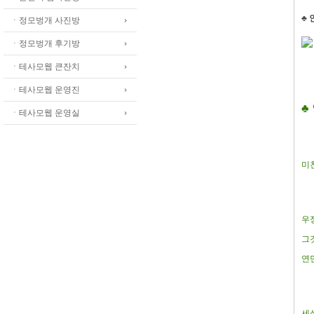
♣
ㆍ정모벙개 사진방
ㆍ정모벙개 후기방
ㆍ테사모웹 큰잔치
ㆍ테사모웹 운영진
♣
ㆍ테사모웹 운영실
미
우
그
연
세