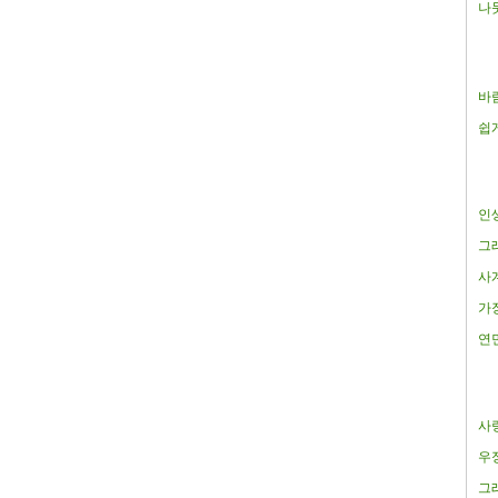
나
바
쉽
인
그
사
가
연
사
우
그