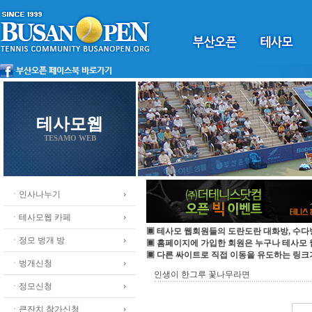
테사모웹
TESAMO WEB
ㆍ인사나누기
ㆍ테사모웹 카페
▣ 테사모 웹회원들의 도란도란 대화방, 수다
ㆍ정모 벙개 방
▣ 홈페이지에 가입한 회원은 누구나 테사모
▣ 다른 싸이트로 직접 이동을 유도하는 링크
ㆍ벙개신청
인생이 한그루 꽃나무라면
ㆍ정모신청
ㆍ큰잔치 참가신청