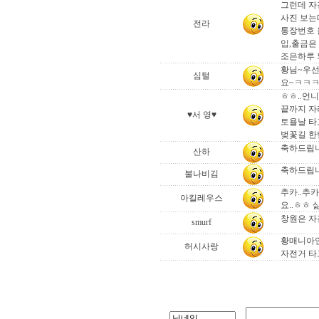
그런데 자전
사진 보는데
전라
통장번호 
입,출금은 
조은하루
황님~우선
심털
요~ㅋㅋㅋ
ㅎㅎ..언니
끝까지 자리
♥서 영♥
토욜날 타
벚꽃길 한
축하드립니
산하
축하드립니
불나비김
추카..추카
아킬레우스
요..ㅎㅎ 
창원은 자
smurf
황매니아언
허시사랑
자전거 타고