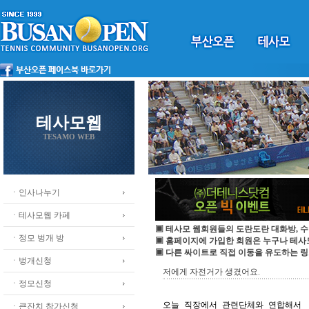
테사모웹
TESAMO WEB
ㆍ인사나누기
ㆍ테사모웹 카페
▣ 테사모 웹회원들의 도란도란 대화방, 수
ㆍ정모 벙개 방
▣ 홈페이지에 가입한 회원은 누구나 테
▣ 다른 싸이트로 직접 이동을 유도하는 링
ㆍ벙개신청
저에게 자전거가 생겼어요.
ㆍ정모신청
오늘 직장에서 관련단체와 연합해서

ㆍ큰잔치 참가신청