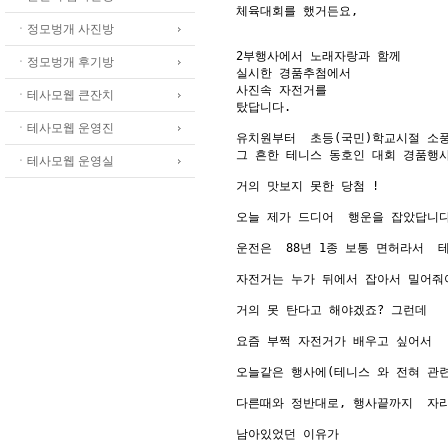
체육대회를 했거든요,

ㆍ정모벙개 사진방
2부행사에서 노래자랑과 함께

ㆍ정모벙개 후기방
실시한 경품추첨에서 

사진속 자전거를 

ㆍ테사모웹 큰잔치
탔답니다.

ㆍ테사모웹 운영진
유치원부터  초등(국민)학교시절 소풍
그 흔한 테니스 동호인 대회 경품행사
ㆍ테사모웹 운영실
거의 맛보지 못한 당첨 !

오늘 제가 드디어  행운을 잡았답니다.
운전은  88년 1종 보통 면허라서  
자전거는 누가 뒤에서 잡아서 밀어줘야
거의 못 탄다고 해야겠죠? 그런데

요즘 부쩍 자전거가 배우고 싶어서

오늘같은 행사에(테니스 와 전혀 관련
다른때와 정반대로, 행사끝까지  자리
남아있었던 이유가  
