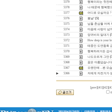
5379
행복이라는 찻잔에....
5378
나 때문에 행복했으
5377
어디로 모실까요 ?
5376
봄날!
[5]
5375
님들 춘삼월 어케 지
5374
마음에 사랑이 넘치면
5373
양귀비의 일대기
[
5372
How deep is your lo
5371
테중인 도연합회 금
5370
행복하려거든 감사함
5369
나도모르게 그만
[
5368
꿈은 아름답습니다
5367
오랜만에 ...뵌 모
▶
5366
저에게 자전거가 
[41]
[42]
[4
[prev]