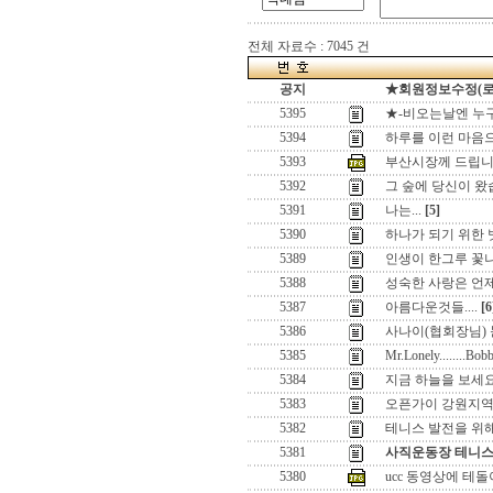
전체 자료수 : 7045 건
공지
★회원정보수정(로그인
5395
★-비오는날엔 누구
5394
하루를 이런 마음
5393
부산시장께 드립니
5392
그 숲에 당신이 왔
5391
나는...
[5]
5390
하나가 되기 위한
5389
인생이 한그루 꽃
5388
성숙한 사랑은 언제
5387
아름다운것들....
[6
5386
사나이(협회장님) 눈
5385
Mr.Lonely........Bob
5384
지금 하늘을 보세요
5383
오픈가이 강원지역
5382
테니스 발전을 위해서
5381
사직운동장 테니스
5380
ucc 동영상에 테돌