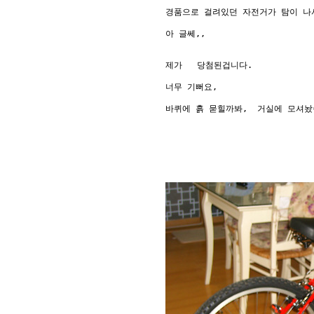
경품으로 걸려있던 자전거가 탐이 나서
아 글쎄,,

제가   당첨된겁니다.   

너무 기뻐요,

바퀴에 흙 묻힐까봐,  거실에 모셔놨