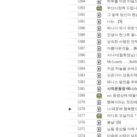
5394
하루를 이런 마음
5393
부산시장께 드립니
5392
그 숲에 당신이 왔
5391
나는...
[5]
5390
하나가 되기 위한
5389
인생이 한그루 꽃
5388
성숙한 사랑은 언제
5387
아름다운것들....
[6
5386
사나이(협회장님) 눈
5385
Mr.Lonely........Bob
5384
지금 하늘을 보세요
5383
오픈가이 강원지역
5382
테니스 발전을 위해서
5381
사직운동장 테니스
5380
ucc 동영상에 테돌
5379
행복이라는 찻잔에....
▶
5378
나 때문에 행복했으
5377
어디로 모실까요 ?
5376
봄날!
[5]
5375
님들 춘삼월 어케 지
5374
마음에 사랑이 넘치면