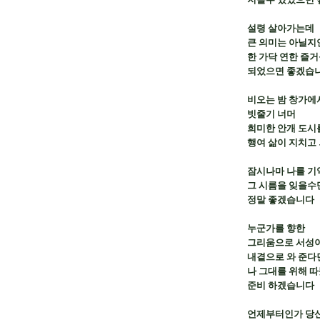
설령 살아가는데

큰 의미는 아닐지
한 가닥 연한 즐거
되었으면 좋겠습니
비오는 밤 창가에서
빗줄기 너머

희미한 안개 도시를
행여 삶이 지치고 
잠시나마 나를 기
그 시름을 잊을수만
정말 좋겠습니다

누군가를 향한

그리움으로 서성이
내곁으로 와 준다면
나 그대를 위해 따
준비 하겠습니다

언제부터인가 당신