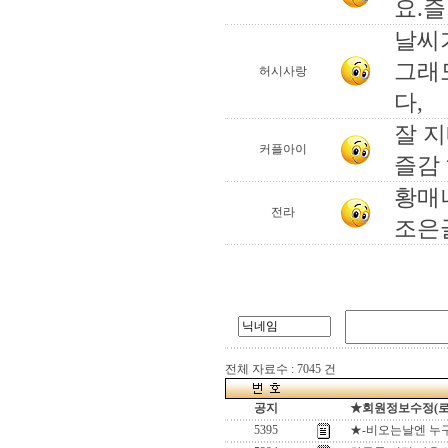
요.즐
날씨
그래
허시사랑
다,
잘 지
커플아이
즐감 
황매
전라
조은글
전체 자료수 : 7045 건
공지
★회원정보수정(로그인
5395
★-비오는날엔 누구