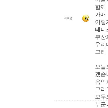
함께
가매 
테여왕
이렇
테니스
부산
우리
그리
오늘
겠습
음악
그리
모두
누군