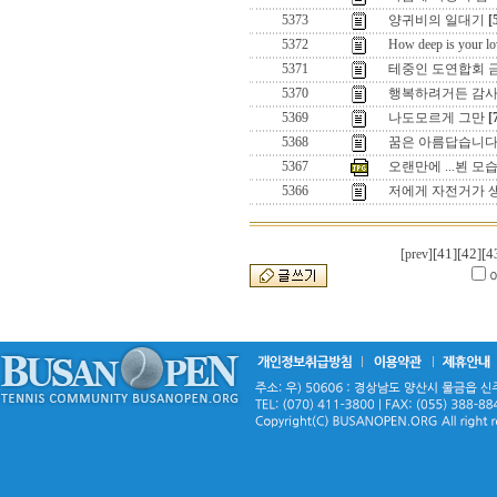
5373
양귀비의 일대기
[
5372
How deep is your lo
5371
테중인 도연합회 금
5370
행복하려거든 감사함
5369
나도모르게 그만
[
5368
꿈은 아름답습니다
5367
오랜만에 ...뵌 모
5366
저에게 자전거가 
[41]
[42]
[4
[prev]