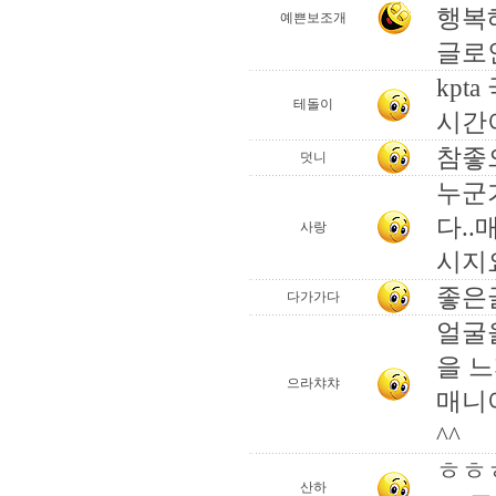
행복해
예쁜보조개
글로인
kpt
테돌이
시간
참좋으
덧니
누군
다..
사랑
시지
좋은글
다가가다
얼굴
을 느
으라챠챠
매니
^^
ㅎㅎ
산하