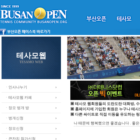
테사모웹
TESAMO WEB
ㆍ인사나누기
ㆍ테사모웹 카페
▣ 테사모 웹회원들의 도란도란 대화방, 수
ㆍ정모 벙개 방
▣ 홈페이지에 가입한 회원은 누구나 테
▣ 다른 싸이트로 직접 이동을 유도하는 링
ㆍ벙개신청
나 때문에 행복했으면 좋겠습니다 . 좋은글
ㆍ정모신청
ㆍ큰잔치 참가신청