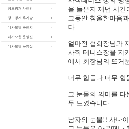
사직테니스 장의 명
을 들은지 제법 시간
ㆍ정모벙개 사진방
그동안 침울한마음과
ㆍ정모벙개 후기방
다
ㆍ테사모웹 큰잔치
ㆍ테사모웹 운영진
얼마전 협회장님과 
ㆍ테사모웹 운영실
사직 테니스장을 지키
에서 회장님의 뜨거
너무 힘들다 너무 힘들다.....
그 눈물의 의미를 다
두 느꼈습니다
남자의 눈물!! 사나이의
그 눈물은 아무때나 