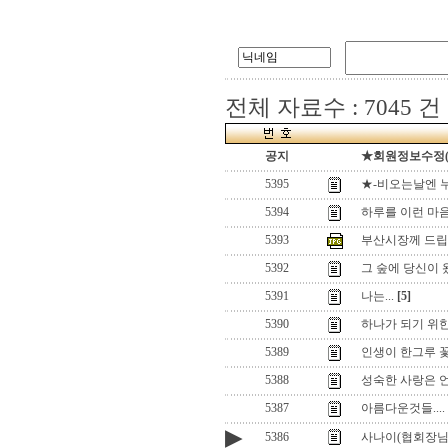
전체 자료수 : 7045 건
공지
★회원정보수정(로그
5395
★-비오는날엔 누
5394
하루를 이런 마
5393
부산시장께 드립
5392
그 숲에 당신이 
5391
나는...
[5]
5390
하나가 되기 위
5389
인생이 한그루 
5388
성숙한 사랑은 언
5387
아름다운것들....
▶
5386
사나이(협회장님) 