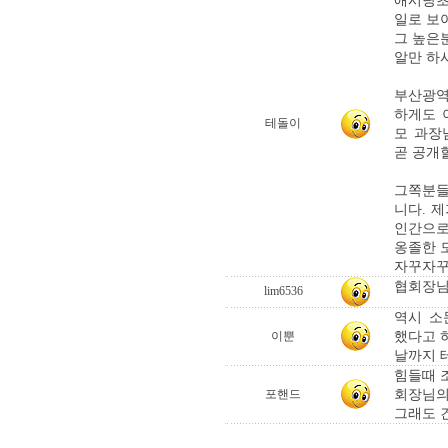
애시당초
일로 보
그 높은
알만 하
부산광역
하게도 
테돌이
모 과장
곧 공개
그쪽분들
니다. 
인간으로
옹졸한 
자꾸자꾸
협회장님
lim6536
역시 소
했다고 하
이뿐
날까지 
힘들때 
회장님의
포핸드
그래도 