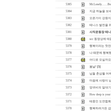
5385
Mr.Lonely........B
5384
지금 하늘을 보세
5383
오픈가이 강원지
5382
테니스 발전을 위
5381
사직운동장 테니
5380
ucc 동영상에 
5379
행복이라는 찻잔에...
5378
나 때문에 행복했
5377
어디로 모실까요 
5376
봄날!
[5]
5375
님들 춘삼월 어케 
5374
마음에 사랑이 넘
5373
양귀비의 일대기
5372
How deep is your 
5371
테중인 도연합회
5370
행복하려거든 감사