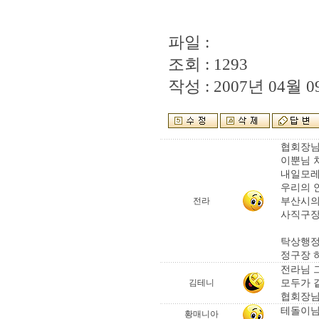
파일 :
조회 : 1293
작성 : 2007년 04월 09
협회장님
이뿐님 
내일모레
우리의 
부산시의
전라
사직구장
탁상행정
정구장 
전라님 
모두가 
김테니
협회장님
테돌이님
황매니아