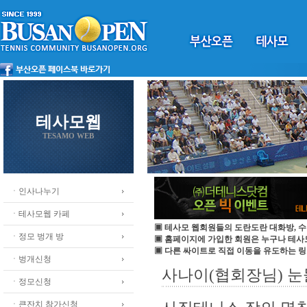
테사모웹
TESAMO WEB
ㆍ인사나누기
ㆍ테사모웹 카페
▣ 테사모 웹회원들의 도란도란 대화방, 수
ㆍ정모 벙개 방
▣ 홈페이지에 가입한 회원은 누구나 테
▣ 다른 싸이트로 직접 이동을 유도하는 링
ㆍ벙개신청
사나이(협회장님) 눈물
ㆍ정모신청
ㆍ큰잔치 참가신청