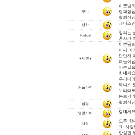
이뿐님의
협회장님
덧니
협회장님
테니스인 
산하
정의는 
Redical
혼자가 아
이뿐님의 
어찌 이
답답해 
♥서 영♥
테돌이님.
바른길을
힘내세요~
우리나라
테니스 
커플아이
우리라도
본보기가 
협회장님
심털
힘내세요
벌벌서버
모두 한
사랑
요..사랑
한심한 