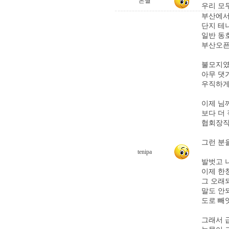
은별
우리 모두
부산에서
단지 테
일반 동
부산오픈
불모지였
아무 댓
우직하게
이제 님
보다 더
협회장직
그런 분을
tenipa
발벗고 
이제 한
그 오래
말도 안
도로 빼
그래서 