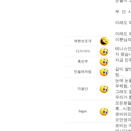
눈물이 
부. 산.
이래도 
이래도 
이뿐님의 
예쁜보조개
테니스인
다가가다
지 왔습
지금 진
흑진주
같이 발
민들레처럼
팅....
눈에 눈
무력함, 
자굴산
그래도 
우리가 
모든분들
혹...시
bagus
로비라도 
오만생각이
로비는 