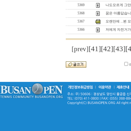
5369
나도모르게 그만
5368
꿈은 아름답습니
5367
오랜만에 ...뵌 
5366
저에게 자전거가
[41]
[42]
[43]
[
[prev]