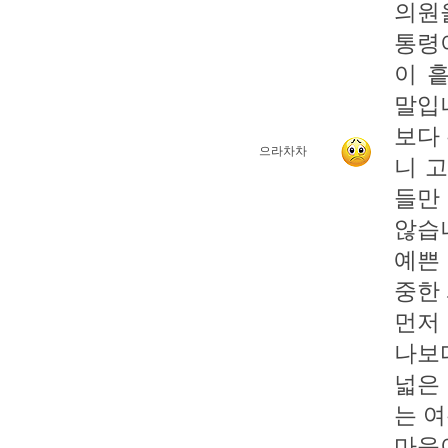
의원
통령
이 
말입
보다
으라차차
니 
들만
않습니
예쁜
중한
먼저
나보
넓은 
는 
마음