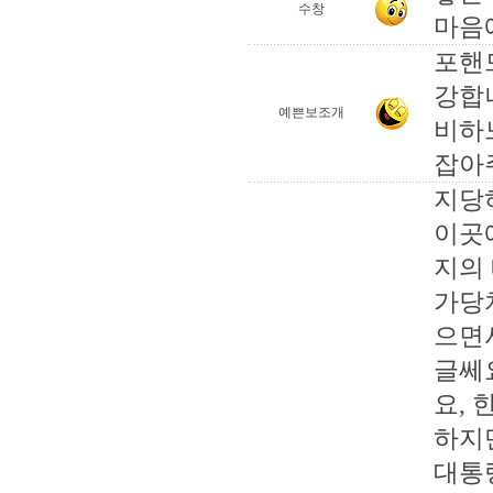
수창
마음
포핸
강합
예쁜보조개
비하
잡아
지당
이곳
지의
가당
으면서
글쎄
요, 
하지
대통