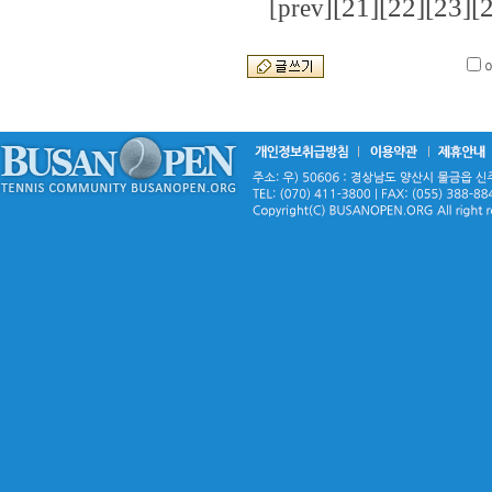
[21]
[22]
[23]
[
[prev]