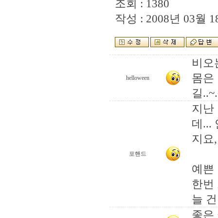
조회 : 1380
작성 : 2008년 03월 18
비오는
몸은
helloween
길..~
지난
데..
지요,
포핸드
예쁜
한번
늘 건
좋은 