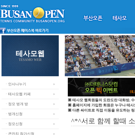
테사모웹
TESAMO WEB
ㆍ인사나누기
ㆍ테사모웹 카페
▣ 테사모 웹회원들의 도란도란 대화방, 수
ㆍ정모 벙개 방
▣ 홈페이지에 가입한 회원은 누구나 테
▣ 다른 싸이트로 직접 이동을 유도하는 링
ㆍ벙개신청
^*^서로 함께 할때 
ㆍ정모신청
ㆍ큰잔치 참가신청