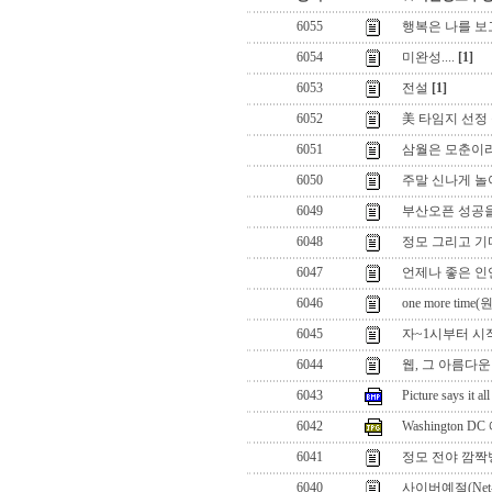
6055
행복은 나를 보
6054
미완성....
[1]
6053
전설
[1]
6052
美 타임지 선정 
6051
삼월은 모춘이라 
6050
주말 신나게 
6049
부산오픈 성공을 
6048
정모 그리고 기
6047
언제나 좋은 인
6046
one more tim
6045
자~1시부터 시작~
6044
웹, 그 아름다운 
6043
Picture says it all
6042
Washington 
6041
정모 전야 깜짝벙
6040
사이버예절(Net-Ti