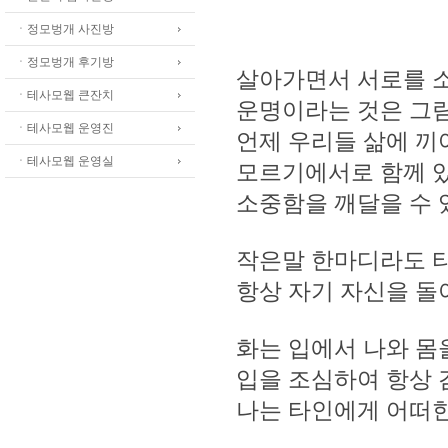
ㆍ정모벙개 사진방
ㆍ정모벙개 후기방
살아가면서 서로를 
ㆍ테사모웹 큰잔치
운명이라는 것은 그
ㆍ테사모웹 운영진
언제 우리들 삶에 끼
ㆍ테사모웹 운영실
모르기에서로 함께 
소중함을 깨달을 수 
작은말 한마디라도 
항상 자기 자신을 돌
화는 입에서 나와 몸
입을 조심하여 항상 
나는 타인에게 어떠한