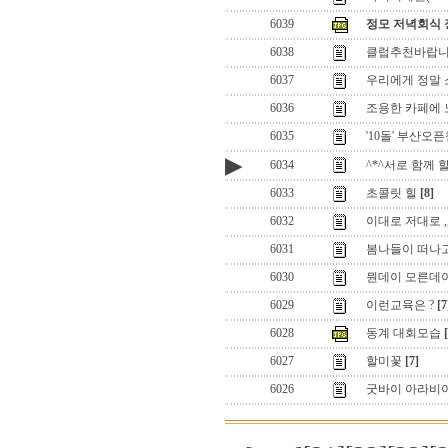
6039
정모 저녁회식 
6038
클럽추천바랍
6037
우리에게 정말
6036
조용한 카페에 노
6035
'10돌' 부산오
▶
6034
^*^서로 함께 
6033
초콜릿 힐
[8]
6032
이대로 저대로 ,,
6031
봄나들이 떠나
6030
뭔데이 모른데이
6029
이런교육은 ?
[7
6028
동계 대회모습
6027
할미꽃
[7]
6026
굿바이 아라비아