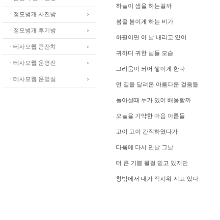
하늘이 샘을 하는걸까
ㆍ정모벙개 사진방
봄을 봄이게 하는 비가
ㆍ정모벙개 후기방
하필이면 이 날 내리고 있어
ㆍ테사모웹 큰잔치
귀하디 귀한 님들 모습
ㆍ테사모웹 운영진
그리움이 되어 쌓이게 한다
ㆍ테사모웹 운영실
먼 길을 달려온 아름다운 걸음들
돌아설때 누가 있어 배웅할까
오늘을 기약한 마음 아름들
고이 고이 간직하였다가
다음에 다시 만날 그날
더 큰 기쁨 될걸 믿고 있지만
창밖에서 내가 적시워 지고 있다