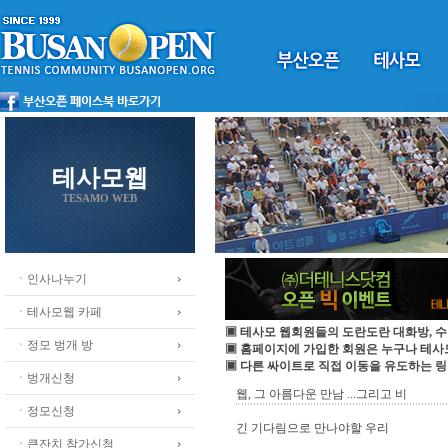
테사모웹
TESAMO WEB
ㆍ인사나누기
ㆍ테사모웹 카페
▣ 테사모 웹회원들의 도란도란 대화방, 수
ㆍ정모 벙개 방
▣ 홈페이지에 가입한 회원은 누구나 테
▣ 다른 싸이트로 직접 이동을 유도하는 링
ㆍ벙개신청
웹, 그 아름다운 만남 ...그리고 비
ㆍ정모신청
긴 기다림으로 만나야할 우리
ㆍ큰잔치 참가신청