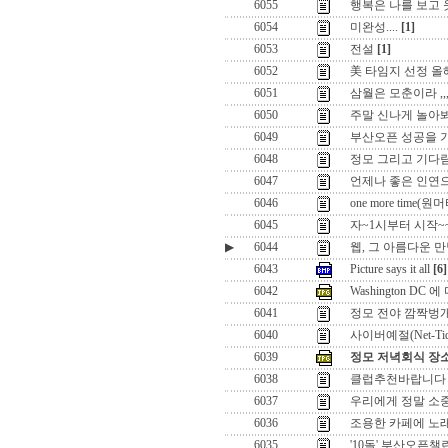
6055
행복은 나를 보고
6054
미완성....
[1]
6053
전설
[1]
6052
美 타임지 선정 올해
6051
삼월은 모춘이라 ,,
6050
주말 신나게 놀아
6049
부산오픈 성공을 기원
6048
정모 그리고 기다
6047
언제나 좋은 인연
6046
one more time(
6045
자~1시부터 시작~~!
▶
6044
웹, 그 아름다운 만남
6043
Picture says it all
[6]
6042
Washington DC
6041
정모 전야 깜짝벙개!
6040
사이버예절(Net-Tiqu
6039
정모 저녁회식 장소
6038
클럽추천바랍니다
6037
우리에게 정말 소
6036
조용한 카페에 노래
6035
'10돌' 부산오픈챌