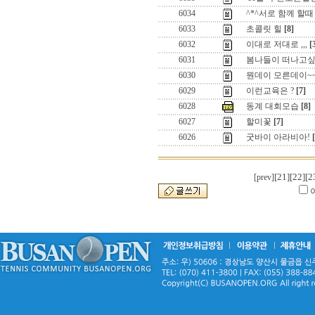
6034
^*^서로 함께 할때
6033
초콜릿 힐
[8]
6032
이대로 저대로 ,,,
[
6031
봄나들이 떠나고싶
6030
뭔데이 모른데이~
6029
이런교육은 ?
[7]
6028
동계 대회모습
[8]
6027
할미꽃
[7]
6026
굿바이 아라비아!
[21]
[22]
[2
[prev]