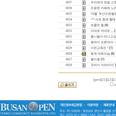
6037
우리에게 정말 소
6036
조용한 카페에 노래
6035
'10돌' 부산오픈챌
6034
^*^서로 함께 할때
6033
초콜릿 힐
[8]
6032
이대로 저대로 ,,,
[
6031
봄나들이 떠나고싶
6030
뭔데이 모른데이~
6029
이런교육은 ?
[7]
6028
동계 대회모습
[8]
6027
할미꽃
[7]
6026
굿바이 아라비아!
[21]
[22]
[2
[prev]