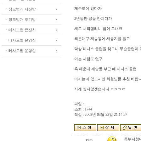
제주도에 있다가
ㆍ정모벙개 사진방
2년동안 공을 안치다가
ㆍ정모벙개 후기방
새로 시작할려니 힘이 드내요
ㆍ테사모웹 큰잔치
해운대구 재송동에 새둥지를 틀고
ㆍ테사모웹 운영진
막상 테니스 클럽을 찾으니 무슨클럽이
ㆍ테사모웹 운영실
아는 사람도 없구
혹 해운대 재송동 부근 에 테니스 클럽
아시는데 있으시면 회원님들 추천 바랍
사례 잊지않겟습니다 ㅎㅎㅎㅎ
파일 :
조회 : 1744
작성 : 2008년 03월 23일 21:14:57
동부지청내
지존