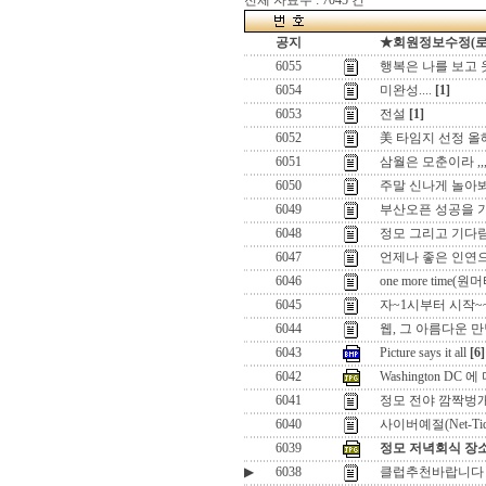
전체 자료수 : 7045 건
공지
★회원정보수정(로그인
6055
행복은 나를 보고
6054
미완성....
[1]
6053
전설
[1]
6052
美 타임지 선정 올해
6051
삼월은 모춘이라 ,,
6050
주말 신나게 놀아
6049
부산오픈 성공을 기원
6048
정모 그리고 기다
6047
언제나 좋은 인연
6046
one more time(
6045
자~1시부터 시작~~!
6044
웹, 그 아름다운 만남
6043
Picture says it all
[6]
6042
Washington DC
6041
정모 전야 깜짝벙개!
6040
사이버예절(Net-Tiqu
6039
정모 저녁회식 장소
▶
6038
클럽추천바랍니다