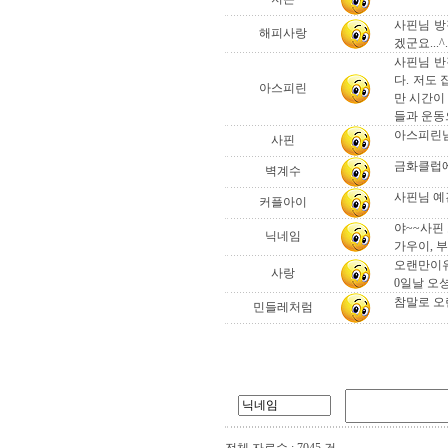
사핀님 방
해피사랑
겠군요...^.
사핀님 반
다. 저도
아스피린
만 시간이 
들과 운동
아스피린님
사핀
금화클럽에 
벽계수
사핀님 예
커플아이
야~~사핀
닉네임
가우이, 부
오랜만이유
사랑
0일날 오셩
참말로 오랜
민들레처럼