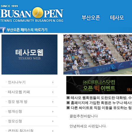
테사모웹
TESAMO WEB
ㆍ인사나누기
ㆍ테사모웹 카페
▣ 테사모 웹회원들의 도란도란 대화방, 수
ㆍ정모 벙개 방
▣ 홈페이지에 가입한 회원은 누구나 테
▣ 다른 싸이트로 직접 이동을 유도하는 링
ㆍ벙개신청
클럽추천바랍니다
ㆍ정모신청
안녕하세요 사핀입니다.
ㆍ큰잔치 참가신청