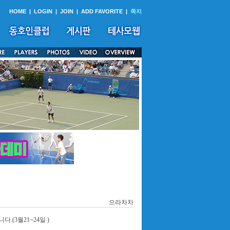
HOME
|
LOGIN
|
JOIN
|
ADD FAVORITE
|
쪽지
으라차차
(3월21~24일 )