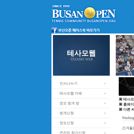
테사모웹
TESAMO WEB
ㆍ인사나누기
ㆍ테사모웹 카페
▣ 테사모
ㆍ정모 벙개 방
▣ 홈페이
▣ 다른 
ㆍ벙개신청
Washi
ㆍ정모신청
긴겨울을
ㆍ큰잔치 참가신청