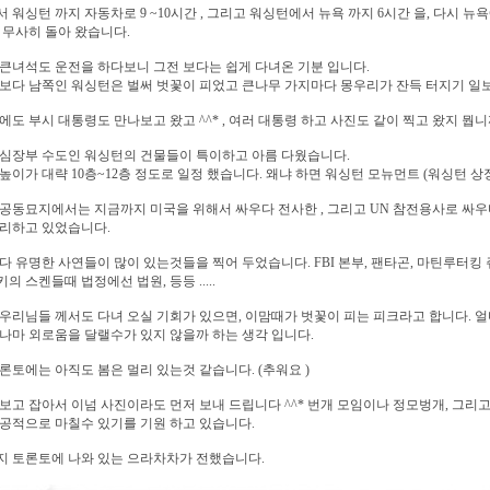
 워싱턴 까지 자동차로 9 ~10시간 , 그리고 워싱턴에서 뉴욕 까지 6시간 을, 다시 뉴
 무사히 돌아 왔습니다.
큰녀석도 운전을 하다보니 그전 보다는 쉽게 다녀온 기분 입니다.
보다 남쪽인 워싱턴은 벌써 벗꽃이 피었고 큰나무 가지마다 몽우리가 잔득 터지기 일보
에도 부시 대통령도 만나보고 왔고 ^^* , 여러 대통령 하고 사진도 같이 찍고 왔지 뭡니까
심장부 수도인 워싱턴의 건물들이 특이하고 아름 다웠습니다.
높이가 대략 10층~12층 정도로 일정 했습니다. 왜냐 하면 워싱턴 모뉴먼트 (워싱턴 
공동묘지에서는 지금까지 미국을 위해서 싸우다 전사한 , 그리고 UN 참전용사로 싸우
자리하고 있었습니다.
다 유명한 사연들이 많이 있는것들을 찍어 두었습니다. FBI 본부, 팬타곤, 마틴루터킹
의 스켄들때 법정에선 법원, 등등 .....
우리님들 께서도 다녀 오실 기회가 있으면, 이맘때가 벗꽃이 피는 피크라고 합니다. 
나마 외로움을 달랠수가 있지 않을까 하는 생각 입니다.
론토에는 아직도 봄은 멀리 있는것 같습니다. (추워요 )
보고 잡아서 이넘 사진이라도 먼저 보내 드립니다 ^^* 번개 모임이나 정모벙개, 그리고
공적으로 마칠수 있기를 기원 하고 있습니다.
지 토론토에 나와 있는 으라차차가 전했습니다.