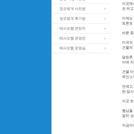
이곳에서
ㆍ정모벙개 사진방
전 하고
이제는 
ㆍ정모벙개 후기방
토론토 
ㆍ테사모웹 큰잔치
바뿐 중
ㆍ테사모웹 운영진
미국의 
건물의 
ㆍ테사모웹 운영실
달링톤 
이에 
건물 마
루인스키
언제고 
한 잠시
이곳 토
웹님들 
절히 성
지금까