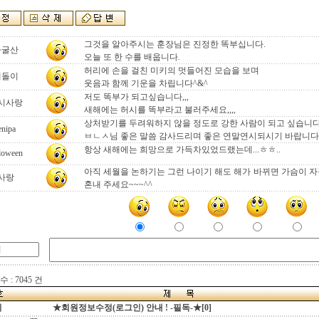
그것을 알아주시는 훈장님은 진정한 똑부십니다.
자굴산
오늘 또 한 수를 배웁니다.
허리에 손을 걸친 미키의 멋들어진 모습을 보며
테돌이
웃음과 함께 기운을 차립니다^&^
저도 똑부가 되고싶습니다,,,
시사랑
새해에는 허시를 똑부라고 불러주세요,,,,
상처받기를 두려워하지 않을 정도로 강한 사람이 되고 싶습니
enipa
ㅂㄴㅅ님 좋은 말씀 감사드리며 좋은 연말연시되시기 바랍니다
항상 새해에는 희망으로 가득차있었드랬는데...ㅎㅎ..
loween
아직 세월을 논하기는 그런 나이기 해도 해가 바뀌면 가슴이 자
사랑
혼내 주세요~~~^^
 : 7045 건
지
★회원정보수정(로그인) 안내 ! -필독-★[0]