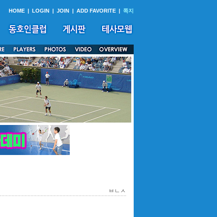
HOME
|
LOGIN
|
JOIN
|
ADD FAVORITE
|
쪽지
ㅂㄴㅅ