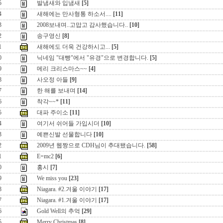
5
발냄새와 입냄새
[5]
4
새해에는 만사형통 하소서....
[11]
3
2008보내며..고맙고 감사했습니다..
[10]
2
송구영신
[8]
1
새해에도 더욱 건강하시고...
[5]
0
닉네임 "대빵"에서 "유경"으로 변경합니다.
[5]
9
메리 크리스마스~~
[4]
8
사오정 아들
[9]
7
한 해를 보내며
[14]
6
착각~~*
[11]
5
대파 주이소
[11]
4
여기서 쉬어들 가입시더
[10]
3
예쁜신발 선물합니다
[10]
2
2009년 웹짱으로 CDH님이 추대됐습니다.
[58]
1
E=mc2
[6]
0
홍시
[7]
9
We miss you
[23]
8
Niagara. #2.겨울 이야기
[17]
7
Niagara. #1.겨울 이야기
[17]
6
Gold Well의 추억
[29]
5
Merry Christmas
[8]