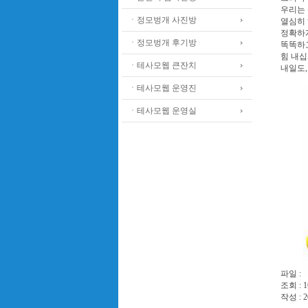
우리는
ㆍ정모벙개 사진방
열심히 
정확하게
ㆍ정모벙개 후기방
똑똑하고
힘 내십시
ㆍ테사모웹 큰잔치
내일도,
ㆍ테사모웹 운영진
ㆍ테사모웹 운영실
파일 :
조회 : 1
작성 : 2