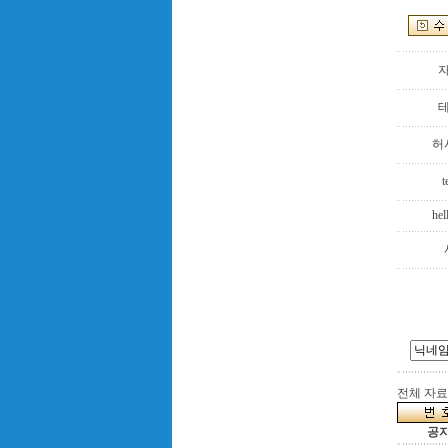
허
t
hel
전체 자료수
공