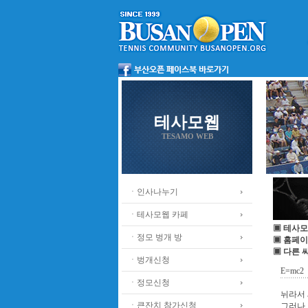
테사모웹
TESAMO WEB
ㆍ인사나누기
ㆍ테사모웹 카페
▣ 테사모
ㆍ정모 벙개 방
▣ 홈페이
▣ 다른 
ㆍ벙개신청
E=mc2
ㆍ정모신청
뉘라서 
ㆍ큰잔치 참가신청
그러나