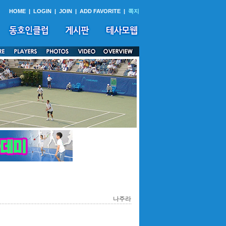
HOME
|
LOGIN
|
JOIN
|
ADD FAVORITE
|
쪽지
나주라