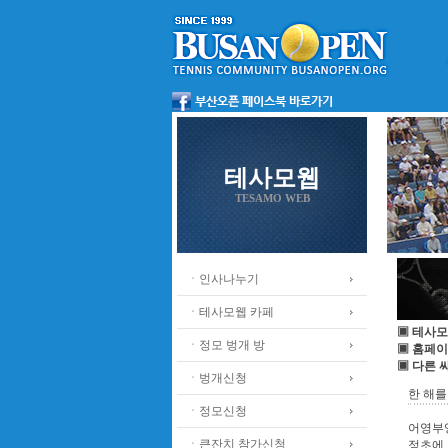
테사모웹
TESAMO WEB
ㆍ인사나누기
ㆍ테사모웹 카페
▣ 테사모
ㆍ정모 벙개 방
▣ 홈페이
▣ 다른 
ㆍ벙개신청
한 해를
ㆍ정모신청
어영부영
ㆍ큰잔치 참가신청
정초에