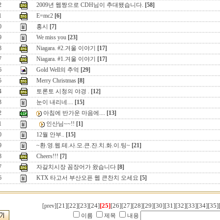
2
2009년 웹짱으로 CDH님이 추대됐습니다.
[58]
1
E=mc2
[6]
0
홍시
[7]
9
We miss you
[23]
8
Niagara. #2.겨울 이야기
[17]
7
Niagara. #1.겨울 이야기
[17]
6
Gold Well의 추억
[29]
5
Merry Christmas
[8]
4
토론토 시청의 야경 .
[12]
3
눈이 내리네....
[15]
2
아침에 반가운 마음에....
[13]
1
인산님~~!!
[1]
0
12월 안부..
[15]
9
~환.영.웹.테.사.모.큰.잔.치.화.이.팅~
[21]
8
Cheers!!!
[7]
7
자갈치시장 꼼장어가 왔습니다
[8]
6
KTX 타고서 부산오픈 웹 큰찬치 오세요
[5]
[21]
[22]
[23]
[24]
[25]
[26]
[27]
[28]
[29]
[30]
[31]
[32]
[33]
[34]
[35]
[prev]
이름
제목
내용