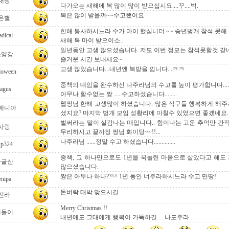
대빵
다가오는 새해에 복 많이 많이 받으십시요....꾸....벅.
복은 많이 받을껴~~수고했어요
은별
한해 봉사하시느라 수가 마이 했심니더.~~ 송년벙개 참석 못해
dical
새해 복 마이 받으이소..
일년동안 고생 많으셨습니다. 저도 이번 정모는 참석못할것 같
소양강
즐거운 시간 보내세요~
고생 많았습니다...내년엔 복받을 낍니다...ㅋㅋ
loween
중책의 대임을 완수하신 나주라님의 수고를 높이 평가합니다......
agus
아무나 할수없는 짱 .....수고하셨습니다........
웹짱님 한해 고생많이 하셨습니다. 많은 식구들 행복하게 해주
매니아
셨지요? 마지막 벙개 모임 성황리에 마칠수 있었으면 좋겠네요.
벌써라는 말이 실감나는 때입니다.. 힘이나는 고운 추억만 간
사랑
무리하시고 끝까정 짱님 화이팅~~!!...
나주라님 ......정말 수고 하셨습니다..............
sp324
중책, 그 하나만으로도 1년을 꾹눌린 마음으로 살았다고 해도 
자굴산
많으셨습니다.
짱은 아무나 하나??^^ 1년 동안 너주라하시느라 수고 만땅!
enipa
돈벼락 대박 맞으시길....
전라
Merry Christmas !!
테돌이
내년에도 그대에게 행복이 가득하길.... 나도주라...