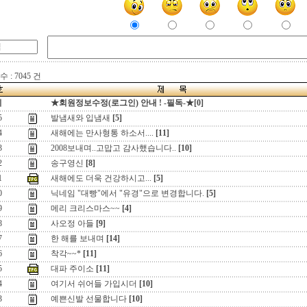
 : 7045 건
지
★회원정보수정(로그인) 안내 ! -필독-★[0]
5
발냄새와 입냄새
[5]
4
새해에는 만사형통 하소서....
[11]
3
2008보내며..고맙고 감사했습니다..
[10]
2
송구영신
[8]
1
새해에도 더욱 건강하시고...
[5]
0
닉네임 "대빵"에서 "유경"으로 변경합니다.
[5]
9
메리 크리스마스~~
[4]
8
사오정 아들
[9]
7
한 해를 보내며
[14]
6
착각~~*
[11]
5
대파 주이소
[11]
4
여기서 쉬어들 가입시더
[10]
3
예쁜신발 선물합니다
[10]