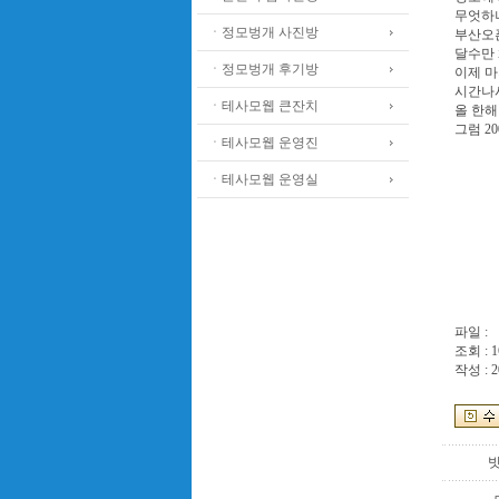
무엇하나
ㆍ정모벙개 사진방
부산오픈
달수만 
ㆍ정모벙개 후기방
이제 
시간나시
ㆍ테사모웹 큰잔치
올 한
그럼 2
ㆍ테사모웹 운영진
ㆍ테사모웹 운영실
파일 :
조회 : 1
작성 : 2