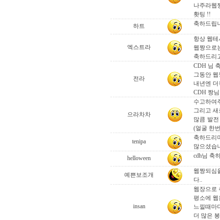
나주라웹짱
홧팅 !!
축하드립니
하트
항상 웹테사
엑스트라
웹짱으로는
축하드리고
CDH 님
그동안 웹
전라
내년엔 더
CDH 짱님
수고하여주
그리고 새
으라차차
많큼 발전
(얼굴 한번
축하드리며
tenipa
많으셨습니
cdh님 축
helloween
웹짱되심을
예쁜보조개
다..
웹장으로 
평소에 웹
insan
느낄때마다
더 많은 