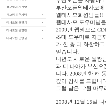
부산오픈을 사랑하
부산오픈웹테사모에
ㆍ정모벙개 사진방
웹테사모회원님들!!
ㆍ정모벙개 후기방
웹테사모 도우미님들
ㆍ테사모웹 큰잔치
2009년 웹짱으로 C
ㆍ테사모웹 운영진
초대 도우미로 지금
ㆍ테사모웹 운영실
가 한 층 더 화합하
믿습니다.
내년도 새로운 웹짱
과 더 나아가 부산오
니다. 2008년 한
깊이 감사를 드립니다
그럼 남은 12월 마
2008년 12월 15일