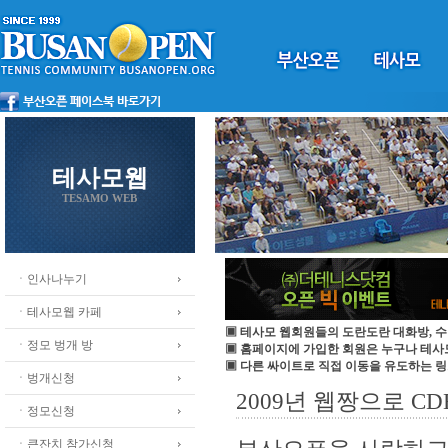
테사모웹
TESAMO WEB
ㆍ인사나누기
ㆍ테사모웹 카페
▣ 테사모 웹회원들의 도란도란 대화방, 수
ㆍ정모 벙개 방
▣ 홈페이지에 가입한 회원은 누구나 테
▣ 다른 싸이트로 직접 이동을 유도하는 링
ㆍ벙개신청
2009년 웹짱으로 C
ㆍ정모신청
ㆍ큰잔치 참가신청