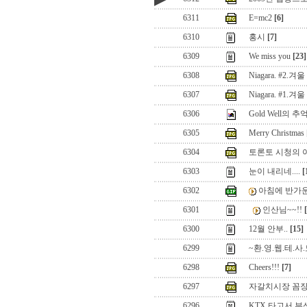
6311
E=mc2
[6]
6310
홍시
[7]
6309
We miss you
[23]
6308
Niagara. #2.
6307
Niagara. #1.
6306
Gold Well의 추
6305
Merry Christmas
6304
토론토 시청의 야
6303
눈이 내리네....
[
6302
아침에 반가운 
6301
인산님~~!!
6300
12월 안부..
[15]
6299
~환.영.웹.테.사.
6298
Cheers!!!
[7]
6297
자갈치시장 꼼
6296
KTX 타고서 