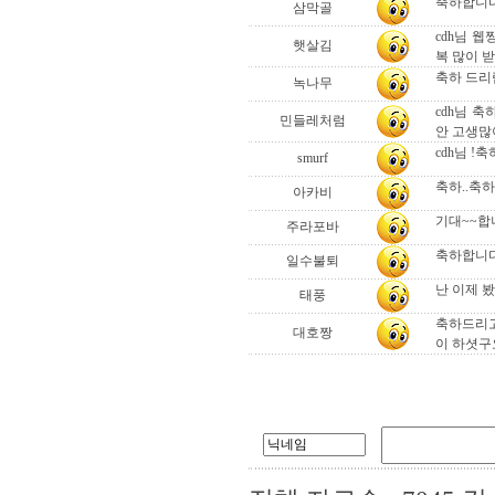
축하합니다
삼막골
cdh님 
햇살김
복 많이 
축하 드리
녹나무
cdh님 
민들레처럼
안 고생많이
cdh님 
smurf
축하..축하.
아카비
기대~~합
주라포바
축하합니다
일수불퇴
난 이제 봤
태풍
축하드리고
대호짱
이 하셧구요