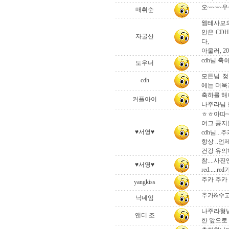
오~~~~우
매취순
웹테사모의
안은 CD
자굴산
다,
아울러, 
cdh님 축
도우너
모든님 정
cdh
에는 더
축하를 해
커플아이
나주라님 
ㅎㅎ아따~~
여그 공지
♥서영♥
cdh님..
항상 ..언
건강 유의
참....사진
♥서영♥
red....
추카 추카 !!!!!
yangkiss
추카&수고
닉네임
나주라형님
앤디 조
한 앞으로