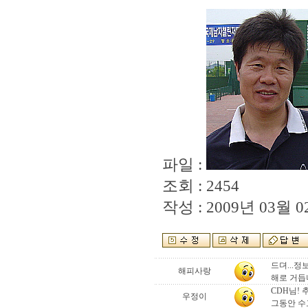
파일 :
조회 : 2454
작성 : 2009년 03월 02
드뎌...정
해피사랑
해로 거듭
CDH님! 
우정이
그동안 수