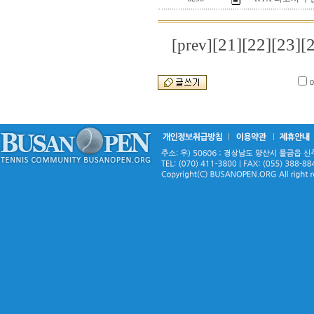
[21]
[22]
[23]
[
[prev]