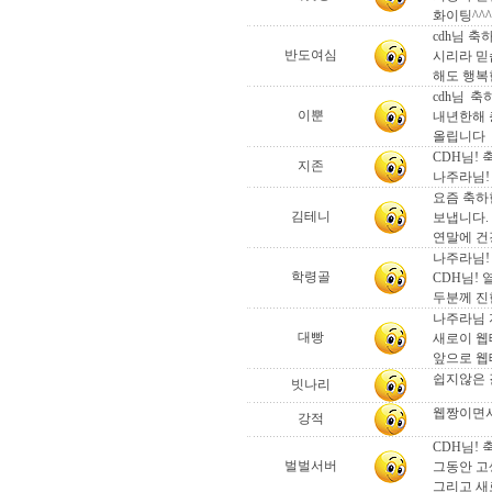
화이팅^^^
cdh님 
반도여심
시리라 믿
해도 행복
cdh님 
이뿐
내년한해 
올립니다
CDH님!
지존
나주라님!
요즘 축하
김테니
보냅니다. 
연말에 건
나주라님!
학령골
CDH님!
두분께 진한
나주라님 
대빵
새로이 웹
앞으로 웹
쉽지않은 
빗나리
웹짱이면서
강적
CDH님!
벌벌서버
그동안 고
그리고 새