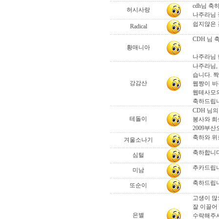
cdh님 축
허시사랑
나주라님 
쉽지않은 
Radical
CDH 님 
황매니아
나주라님 
나주라님,
습니다. 
강감산
웹짱이 바
웹테사모의
축하드립니
CDH 님
테돌이
봉사와 희
2009부
축하와 위로
겨울소나기
축하합니다
심털
추카드립니
미남
축하드립
또순이
고생이 많
잘 이끌어
은별
수락해주