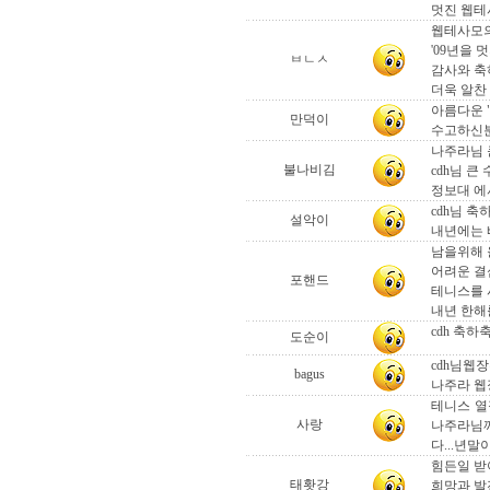
멋진 웹테
웹테사모의
'09년을
ㅂㄴㅅ
감사와 축
더욱 알찬
아름다운 "
만덕이
수고하신분
나주라님 
불나비김
cdh님 큰
정보대 에
cdh님 축
설악이
내년에는 
남을위해 
어려운 결
포핸드
테니스를 
내년 한해를 수
cdh 축하
도순이
cdh님웹
bagus
나주라 웹장
테니스 열
사랑
나주라님께
다...년
힘든일 받
태홧강
희망과 발