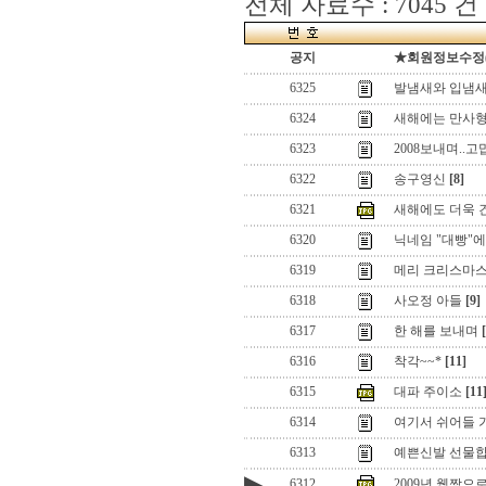
전체 자료수 : 7045 건
공지
★회원정보수정(로
6325
발냄새와 입냄
6324
새해에는 만사형통
6323
2008보내며..
6322
송구영신
[8]
6321
새해에도 더욱 건
6320
닉네임 "대빵"에
6319
메리 크리스마스
6318
사오정 아들
[9]
6317
한 해를 보내며
6316
착각~~*
[11]
6315
대파 주이소
[11
6314
여기서 쉬어들 
6313
예쁜신발 선물
▶
6312
2009년 웹짱으