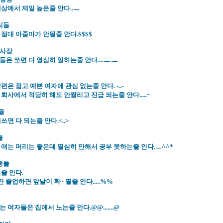
상에서 제일 높은줄 안다..ㅡ
씨들
절대 아줌마가 안될줄 안다.$$$$
 사장
은 쪼면 다 열심히 일하는줄 안다....ㅡ.ㅡ
편은 젊고 예쁜 여자에 관심 없는줄 안다. -..-
회사에서 적당히 해도 안짤리고 진급 되는줄 안다.....~
들
쓰면 다 되는줄 안다.<..>
들
 애는 머리는 좋은데 열심히 안해서 공부 못하는줄 안다.ㅡ^^*
생들
줄 안다.
학만 졸업하면 앞날이 확~ 필줄 안다.....%%
 여자들은 집에서 노는줄 안다.@@.......@