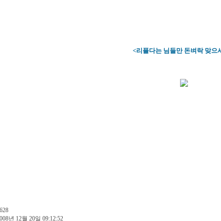
<리플다는 님들만 돈벼락 맞으세
628
008년 12월 20일 09:12:52