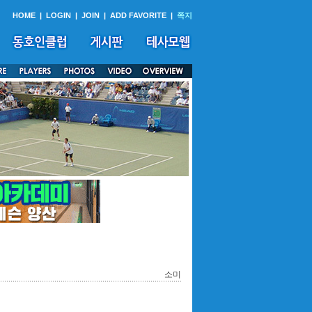
HOME
|
LOGIN
|
JOIN
|
ADD FAVORITE
|
쪽지
소미