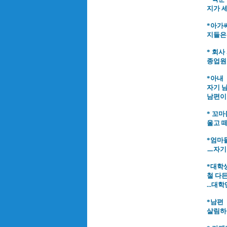
지가 세
*아가
지들은 
* 회사
종업원들
*아내
자기 남
남편이 
* 꼬마
울고 떼
*엄마
ㅡ자기
*대학
철 다든
...대
*남편
살림하는