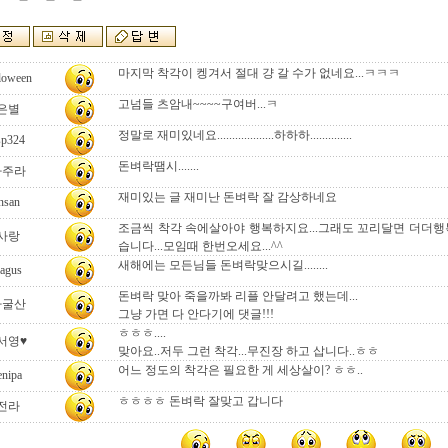
마지막 착각이 켕겨서 절대 걍 갈 수가 없네요...ㅋㅋㅋ
loween
고넘들 츠암내~~~~구여버...ㅋ
은별
정말로 재미있네요...................하하하..............
sp324
돈벼락땜시.......
나주라
재미있는 글 재미난 돈벼락 잘 감상하네요
nsan
조금씩 착각 속에살아야 행복하지요...그래도 꼬리달면 더더행복
사랑
습니다...모임때 한번오세요...^^
새해에는 모든님들 돈벼락맞으시길........
agus
돈벼락 맞아 죽을까봐 리플 안달려고 했는데...
자굴산
그냥 가면 다 안다기에 댓글!!!
ㅎㅎㅎ....
서영♥
맞아요..저두 그런 착각...무진장 하고 삽니다..ㅎㅎ
어느 정도의 착각은 필요한 게 세상살이? ㅎㅎ..
enipa
ㅎㅎㅎㅎ 돈벼락 잘맞고 갑니다
전라