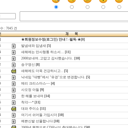
 : 7045 건
지
★회원정보수정(로그인) 안내 ! -필독-★[0]
5
발냄새와 입냄새
[5]
4
새해에는 만사형통 하소서....
[11]
3
2008보내며..고맙고 감사했습니다..
[10]
2
송구영신
[8]
1
새해에도 더욱 건강하시고...
[5]
0
닉네임 "대빵"에서 "유경"으로 변경합니다.
[5]
9
메리 크리스마스~~
[4]
8
사오정 아들
[9]
7
한 해를 보내며
[14]
6
착각~~*
[11]
5
대파 주이소
[11]
4
여기서 쉬어들 가입시더
[10]
3
예쁜신발 선물합니다
[10]
2
2009년 웹짱으로 CDH님이 추대됐습니다.
[58]