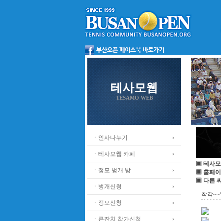
테사모웹
TESAMO WEB
ㆍ인사나누기
ㆍ테사모웹 카페
▣ 테사모
ㆍ정모 벙개 방
▣ 홈페이
▣ 다른 
ㆍ벙개신청
착각~~
ㆍ정모신청
ㆍ큰잔치 참가신청