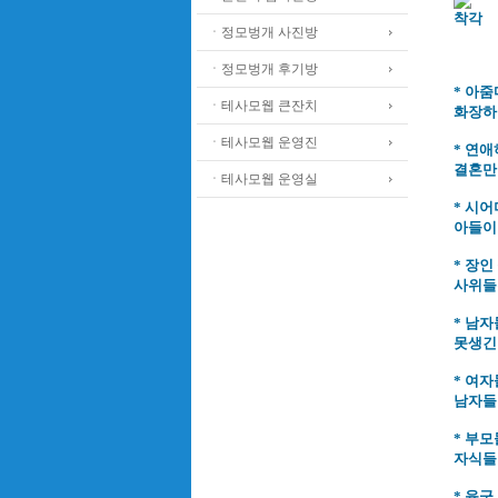
착각
ㆍ정모벙개 사진방
ㆍ정모벙개 후기방
* 아줌
ㆍ테사모웹 큰잔치
화장하
ㆍ테사모웹 운영진
* 연
결혼만
ㆍ테사모웹 운영실
* 시
아들이 
* 장인
사위들은
* 남자
못생긴 
* 여자
남자들
* 부모
자식들이
* 육군