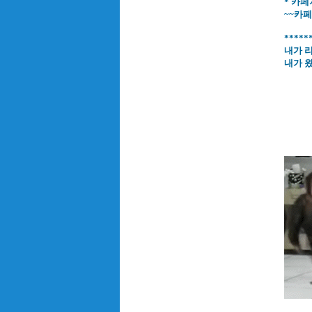
* 카
~~카페
****
내가 
내가 왔