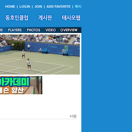
HOME
|
LOGIN
|
JOIN
|
ADD FAVORITE
|
쪽지
사랑