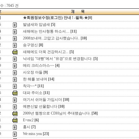
 : 7045 건
지
★회원정보수정(로그인) 안내 ! -필독-★[0]
5
발냄새와 입냄새
[5]
4
새해에는 만사형통 하소서....
[11]
3
2008보내며..고맙고 감사했습니다..
[10]
2
송구영신
[8]
1
새해에도 더욱 건강하시고...
[5]
0
닉네임 "대빵"에서 "유경"으로 변경합니다.
[5]
9
메리 크리스마스~~
[4]
8
사오정 아들
[9]
7
한 해를 보내며
[14]
6
착각~~*
[11]
5
대파 주이소
[11]
4
여기서 쉬어들 가입시더
[10]
3
예쁜신발 선물합니다
[10]
2
2009년 웹짱으로 CDH님이 추대됐습니다.
[58]
1
E=mc2
[6]
0
홍시
[7]
9
We miss you
[23]