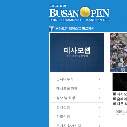
테사모웹
TESAMO WEB
ㆍ인사나누기
ㆍ테사모웹 카페
▣ 테사모
ㆍ정모 벙개 방
▣ 홈페이
▣ 다른 
ㆍ벙개신청
2008
ㆍ정모신청
ㆍ큰잔치 참가신청