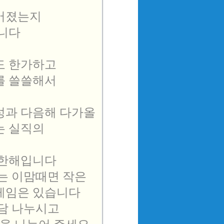
어졌는지

니다

 한가하고

 쓸쓸해서

성과 다음해 다가올

 실직의 

한해입니다

 이맘때면 작은 

레임은 있습니다

담 나누시고
