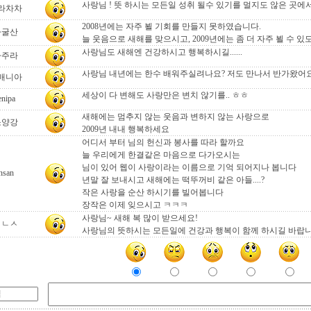
사랑님 ! 뜻 하시는 모든일 성취 될수 있기를 멀지도 않은 곳에
라차차
2008년에는 자주 뵐 기회를 만들지 못하였습니다.
자굴산
늘 웃음으로 새해를 맞으시고, 2009년에는 좀 더 자주 뵐 수 
사랑님도 새해엔 건강하시고 행복하시길......
나주라
사랑님 내년에는 한수 배워주실려나요? 저도 만나서 반가왔어요.
매니아
세상이 다 변해도 사랑만은 변치 않기를.. ㅎㅎ
enipa
새해에는 멈추지 않는 웃음과 변하지 않는 사랑으로
소양강
2009년 내내 행복하세요
어디서 부터 님의 헌신과 봉사를 따라 할까요
늘 우리에게 한결같은 마음으로 다가오시는
님이 있어 웹이 사랑이라는 이름으로 기억 되어지나 봅니다
nsan
년말 잘 보내시고 새해에는 떡뚜꺼비 같은 아들....?
작은 사랑을 순산 하시기를 빌어봅니다
장작은 이제 잊으시고 ㅋㅋㅋ
사랑님~ 새해 복 많이 받으세요!
ㅂㄴㅅ
사랑님의 뜻하시는 모든일에 건강과 행복이 함께 하시길 바랍니