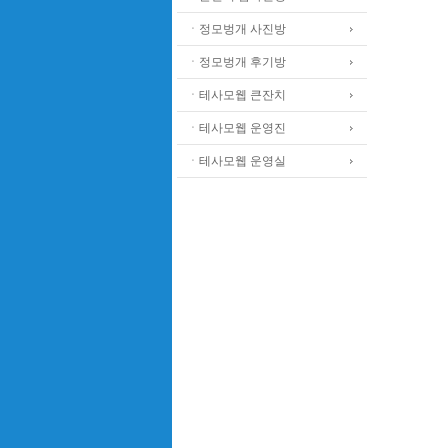
ㆍ정모벙개 사진방
ㆍ정모벙개 후기방
ㆍ테사모웹 큰잔치
ㆍ테사모웹 운영진
ㆍ테사모웹 운영실