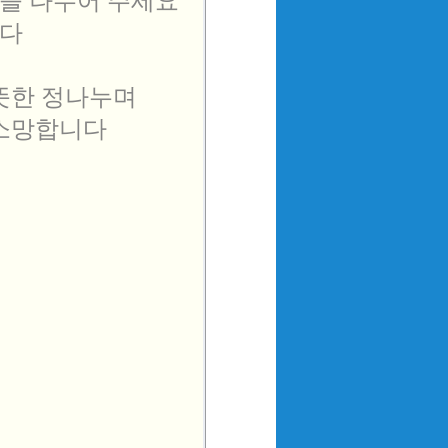
을 나누어 주세요

다

뜻한 정나누며

소망합니다
