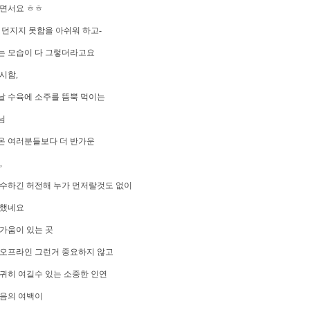
떨면서요 ㅎㅎ
 던지지 못함을 아쉬워 하고-
는 모습이 다 그렇더라고요
시함,
날 수육에 소주를 뜸뿍 먹이는
님
온 여러분들보다 더 반가운
,
악수하긴 허전해 누가 먼저랄것도 없이
 했네요
가움이 있는 곳
 오프라인 그런거 중요하지 않고
귀히 여길수 있는 소중한 인연
마음의 여백이