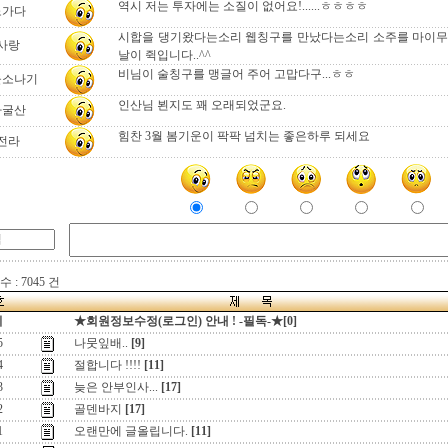
역시 저는 투자에는 소질이 없어요!......ㅎㅎㅎㅎ
노가다
시합을 댕기왔다는소리 웹칭구를 만났다는소리 소주를 마이무
사랑
날이 쥑입니다..^^
비님이 술칭구를 맹글어 주어 고맙다구...ㅎㅎ
울소나기
인산님 뵌지도 꽤 오래되었군요.
자굴산
힘찬 3월 봄기운이 팍팍 넘치는 좋은하루 되세요
전라
 : 7045 건
지
★회원정보수정(로그인) 안내 ! -필독-★[0]
5
나뭇잎배..
[9]
4
절합니다 !!!!
[11]
3
늦은 안부인사...
[17]
2
골덴바지
[17]
1
오랜만에 글올립니다.
[11]