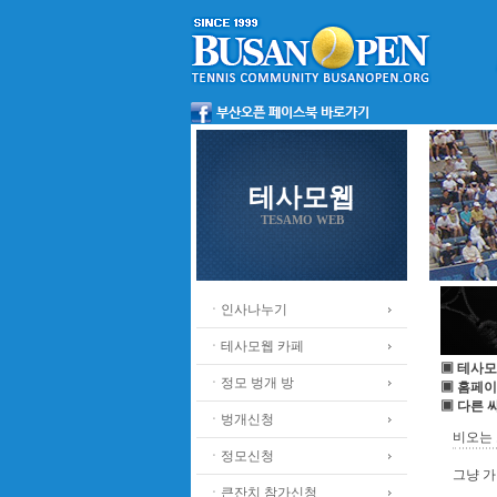
테사모웹
TESAMO WEB
ㆍ인사나누기
ㆍ테사모웹 카페
▣ 테사모
ㆍ정모 벙개 방
▣ 홈페이
▣ 다른 
ㆍ벙개신청
비오는
ㆍ정모신청
그냥 
ㆍ큰잔치 참가신청