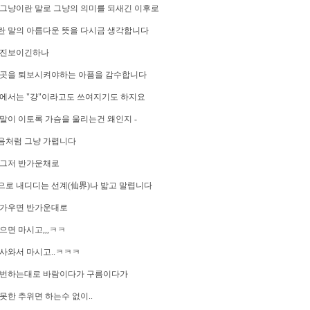
그냥이란 말로 그냥의 의미를 되새긴 이후로
란 말의 아름다운 뜻을 다시금 생각합니다
 진보이긴하나
한곳을 퇴보시켜야하는 아픔을 감수합니다
에서는 "걍"이라고도 쓰여지기도 하지요
말이 이토록 가슴을 울리는건 왜인지 -
음처럼 그냥 가렵니다
 그저 반가운채로
로 내디디는 선계(仙界)나 밟고 말렵니다
반가우면 반가운대로
으면 마시고,,,ㅋㅋ
사와서 마시고..ㅋㅋㅋ
 번하는대로 바람이다가 구름이다가
못한 추위면 하는수 없이..