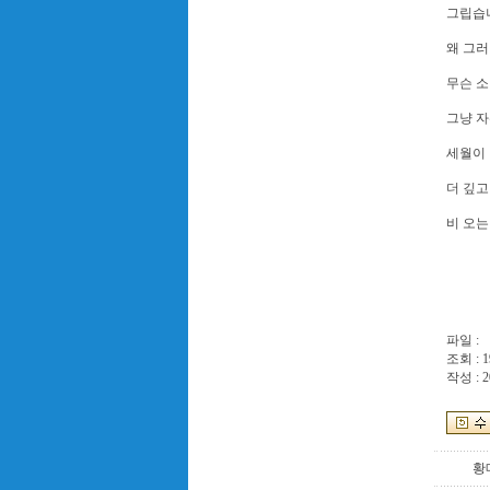
그립습
왜 그러
무슨 소
그냥 
세월이 
더 깊고
비 오는
파일 :
조회 : 1
작성 : 2
황