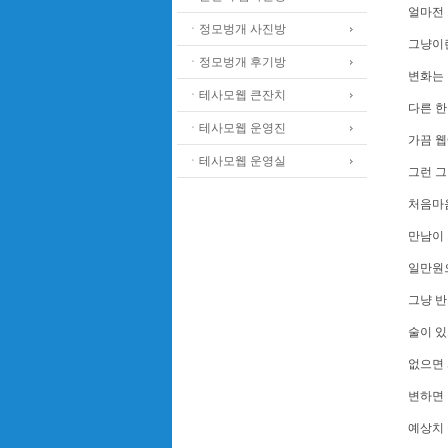
얼마전 
ㆍ정모벙개 사진방
그냥이
ㆍ정모벙개 후기방
변화는
ㆍ테사모웹 큰잔치
다른 
ㆍ테사모웹 운영진
가끔 웹
ㆍ테사모웹 운영실
그런 그
처음마
만남이
일만원으
그냥 
술이 있
없으면 
변하면
예상치 