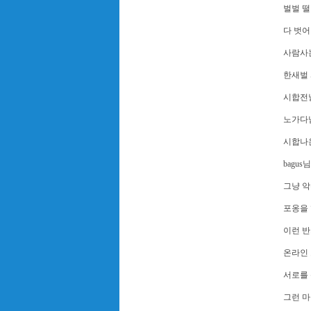
벌벌 
다 벗어
사람사
한새벌 
시합전
노가다
시합나
bagus님
그냥 
포옹을
이런 반
온라인
서로를 
그런 