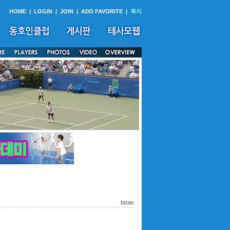
HOME
|
LOGIN
|
JOIN
|
ADD FAVORITE
|
쪽지
insan