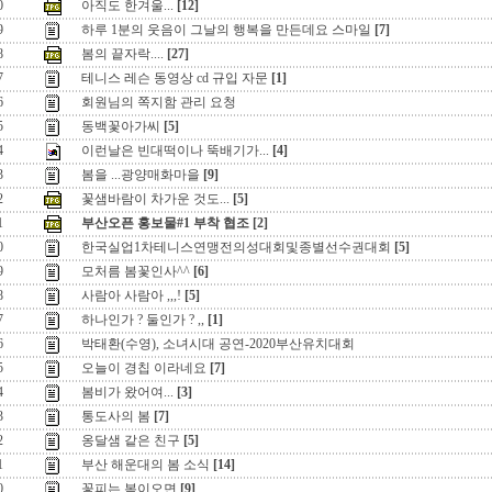
0
아직도 한겨울...
[12]
9
하루 1분의 웃음이 그날의 행복을 만든데요 스마일
[7]
8
봄의 끝자락....
[27]
7
테니스 레슨 동영상 cd 규입 자문
[1]
6
회원님의 쪽지함 관리 요청
5
동백꽃아가씨
[5]
4
이런날은 빈대떡이나 뚝배기가...
[4]
3
봄을 ...광양매화마을
[9]
2
꽃샘바람이 차가운 것도...
[5]
1
부산오픈 홍보물#1 부착 협조
[2]
0
한국실업1차테니스연맹전의성대회및종별선수권대회
[5]
9
모처름 봄꽃인사^^
[6]
8
사람아 사람아 ,,,!
[5]
7
하나인가 ? 둘인가 ? ,,
[1]
6
박태환(수영), 소녀시대 공연-2020부산유치대회
5
오늘이 경칩 이라네요
[7]
4
봄비가 왔어여...
[3]
3
통도사의 봄
[7]
2
옹달샘 같은 친구
[5]
1
부산 해운대의 봄 소식
[14]
0
꽃피는 봄이오면
[9]