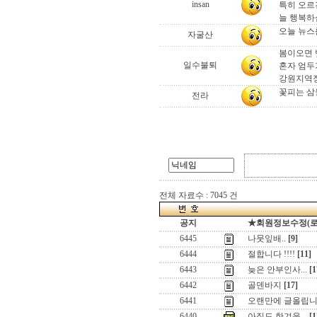
insan
특히 오르
늘 행복
오늘 뉴스
자굴산
봄이오면 
일수불퇴
혼자 엄두
강원지역장
꽃피는 삼
전라
전체 자료수 : 7045 건
공지
★회원정보수정(로그인
6445
나뭇잎배..
[9]
6444
절합니다 !!!!
[11]
6443
늦은 안부인사...
[1
6442
골덴바지
[17]
6441
오랜만에 글올립니
6440
아직도 한겨울...
[1