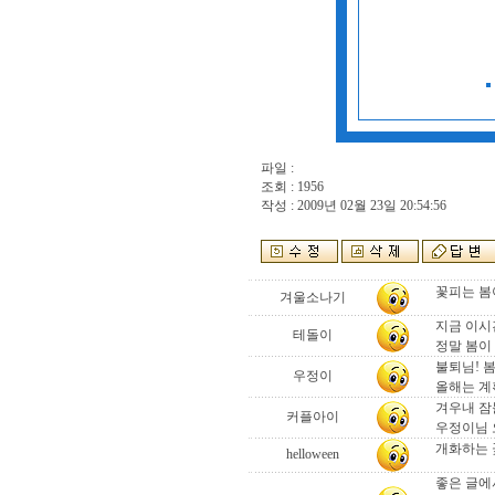
파일 :
조회 : 1956
작성 : 2009년 02월 23일 20:54:56
꽃피는 봄
겨울소나기
지금 이시간
테돌이
정말 봄이 
불퇴님! 
우정이
올해는 계
겨우내 잠
커플아이
우정이님 
개화하는 
helloween
좋은 글에