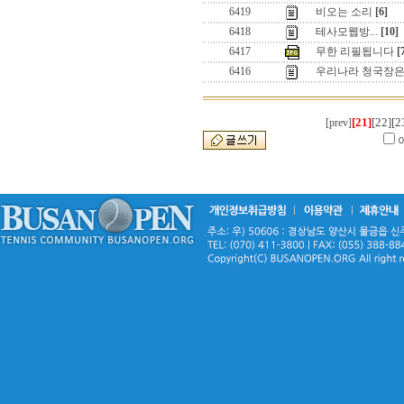
6419
비오는 소리
[6]
6418
테사모웹방...
[10]
6417
무한 리필됩니다
[
6416
우리나라 청국장은
[21]
[22]
[2
[prev]