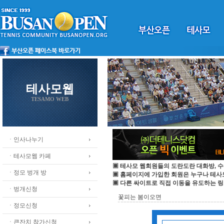
테사모웹
TESAMO WEB
ㆍ인사나누기
ㆍ테사모웹 카페
▣ 테사모 웹회원들의 도란도란 대화방, 수
ㆍ정모 벙개 방
▣ 홈페이지에 가입한 회원은 누구나 테
▣ 다른 싸이트로 직접 이동을 유도하는 링
ㆍ벙개신청
꽃피는 봄이오면
ㆍ정모신청
ㆍ큰잔치 참가신청