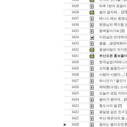
6439
하루 1분의 웃음이
6438
봄의 끝자락....
[27]
6437
테니스 레슨 동영상
6436
회원님의 쪽지함 
6435
동백꽃아가씨
[5]
6434
이런날은 빈대떡이나
6433
봄을 ...광양매화
6432
꽃샘바람이 차가운 
6431
부산오픈 홍보물#1
6430
한국실업1차테니
6429
모처름 봄꽃인사^
6428
사람아 사람아 ,,,!
6427
하나인가 ? 둘인가 ? 
6426
박태환(수영), 소
6425
오늘이 경칩 이라
6424
봄비가 왔어여...
[3
6423
통도사의 봄
[7]
6422
옹달샘 같은 친구
[
6421
부산 해운대의 봄 
▶
6420
꽃피는 봄이오면
[