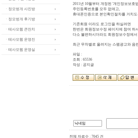
2011년 10월부터 개정된 '개인정보보호
ㆍ정모벙개 사진방
주민등록번호를 모두 없애고,
휴대폰인증으로 본인확인절차를 거치도
ㆍ정모벙개 후기방
기존회원 이라도 로그인을 하실려면
ㆍ테사모웹 큰잔치
한번은 회원정보수정 페이지에 참여 하셔
다소 불편하시더라도 회원정보수정에서 
ㆍ테사모웹 운영진
최근 무차별로 올려지는 스팸광고와 음란
ㆍ테사모웹 운영실
파일 :
조회 : 65536
작성 : 공지글
전체 자료수 : 7045 건