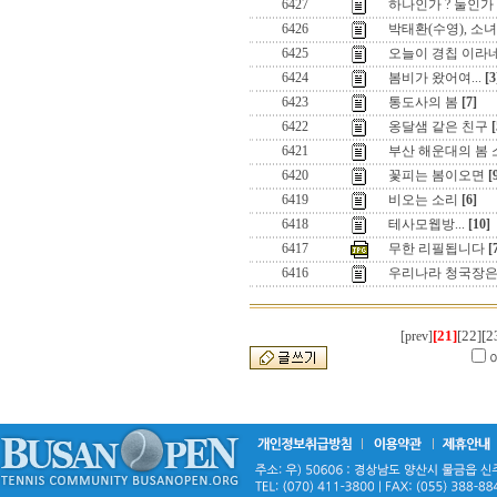
6427
하나인가 ? 둘인가 ? 
6426
박태환(수영), 소
6425
오늘이 경칩 이라
6424
봄비가 왔어여...
[3
6423
통도사의 봄
[7]
6422
옹달샘 같은 친구
[
6421
부산 해운대의 봄 
6420
꽃피는 봄이오면
[
6419
비오는 소리
[6]
6418
테사모웹방...
[10]
6417
무한 리필됩니다
[
6416
우리나라 청국장은
[21]
[22]
[2
[prev]