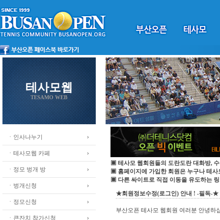
테사모웹
TESAMO WEB
ㆍ인사나누기
ㆍ테사모웹 카페
▣ 테사모 웹회원들의 도란도란 대화방, 수
ㆍ정모 벙개 방
▣ 홈페이지에 가입한 회원은 누구나 테
▣ 다른 싸이트로 직접 이동을 유도하는 링
ㆍ벙개신청
★회원정보수정(로그인) 안내 ! -필독-★
ㆍ정모신청
부산오픈 테사모 웹회원 여러분 안녕하
ㆍ큰잔치 참가신청