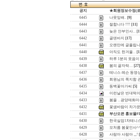
공지
★회원정보수정(로그인
6445
나뭇잎배..
[9]
6444
절합니다 !!!!
[11]
6443
늦은 안부인사...
[1
6442
골덴바지
[17]
6441
오랜만에 글올립니
6440
아직도 한겨울...
[1
6439
하루 1분의 웃음이
6438
봄의 끝자락....
[27]
6437
테니스 레슨 동영상
6436
회원님의 쪽지함 
6435
동백꽃아가씨
[5]
6434
이런날은 빈대떡이나
6433
봄을 ...광양매화
6432
꽃샘바람이 차가운 
6431
부산오픈 홍보물#1
6430
한국실업1차테니
6429
모처름 봄꽃인사^
6428
사람아 사람아 ,,,!