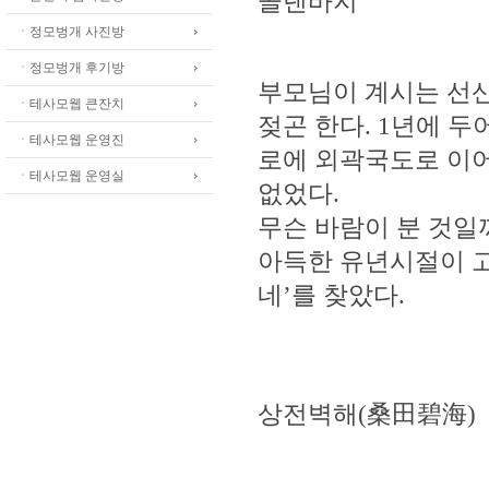
골덴바지
ㆍ정모벙개 사진방
ㆍ정모벙개 후기방
부모님이 계시는 선산
ㆍ테사모웹 큰잔치
젖곤 한다. 1년에 
ㆍ테사모웹 운영진
로에 외곽국도로 이어
ㆍ테사모웹 운영실
없었다.
무슨 바람이 분 것일
아득한 유년시절이 고
네’를 찾았다.
상전벽해(桑田碧海)