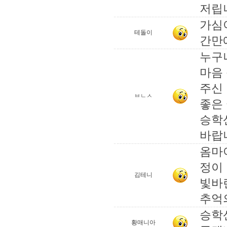
저립니
가심이
테돌이
간만에
누구
마음
주신
ㅂㄴㅅ
좋은
승학
바랍
옴마
정이
김테니
빛바
추억의
승학
황매니아