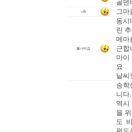
골덴바
그마
cdh
동시
린 
메마
근합
불나비김
마이
요
날씨
승학산
니다.
역시
을 
도 
편도