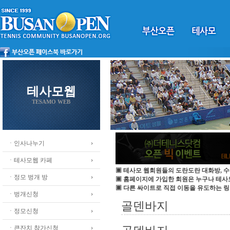
테사모웹
TESAMO WEB
ㆍ인사나누기
ㆍ테사모웹 카페
▣ 테사모 웹회원들의 도란도란 대화방, 수
ㆍ정모 벙개 방
▣ 홈페이지에 가입한 회원은 누구나 테
▣ 다른 싸이트로 직접 이동을 유도하는 링
ㆍ벙개신청
골덴바지
ㆍ정모신청
ㆍ큰잔치 참가신청