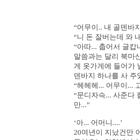
“어무이.. 내 골덴바
“니 돈 잘버는데 와
“아따... 춥어서 글
말씀과는 달리 북마
게 옷가게에 들어가 
덴바지 하나를 사 주
“헤헤헤... 어무이..
“문디자슥... 사준다
만...”
‘아... 어머니....’
20여년이 지났건만 