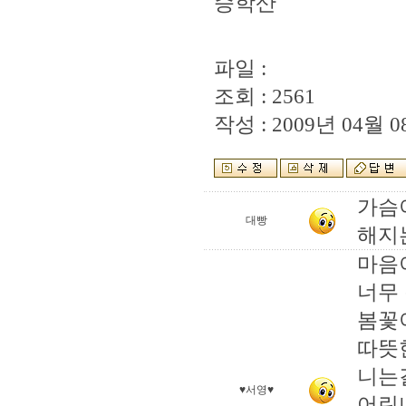
승학산
파일 :
조회 : 2561
작성 : 2009년 04월 08
가슴
대빵
해지는
마음이
너무 
봄꽃이
따뜻
니는걸
♥서영♥
어린