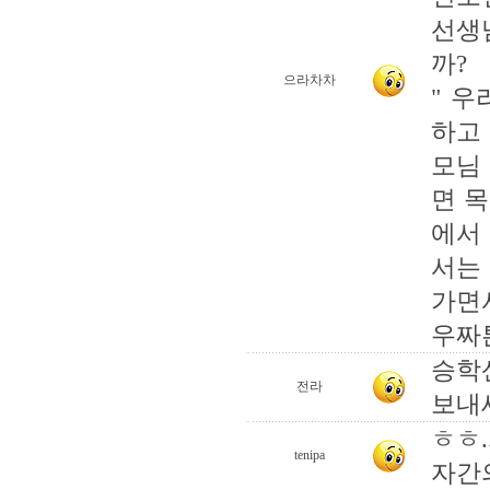
선생
까?
으라차차
" 
하고
모님 
면 목
에서 
서는
가면서
우짜
승학
전라
보내
ㅎㅎ.
tenipa
자간의