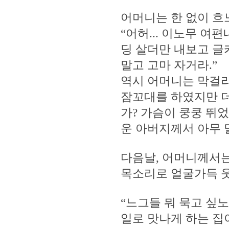
어머니는 한 없이 흐
“어허... 이노무 여편
딩 살더만 내보고 글카
말고 고마 자거라.”
역시 어머니는 막걸리
잠꼬대를 하였지만 더 
가? 가슴이 쿵쿵 뛰었
운 아버지께서 아무 
다음날, 어머니께서는
목소리로 얼굴가득 
“느그들 뭐 묵고 싶
일로 맛나게 하는 집이