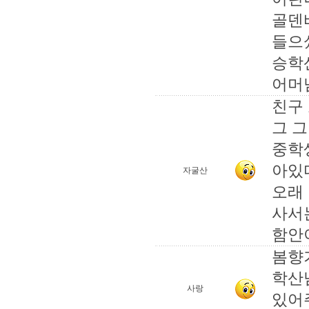
골덴
들으
승학
어머
친구
그 
중학
아있
자굴산
오래
사서
함안이
봄향
학산
사랑
있어