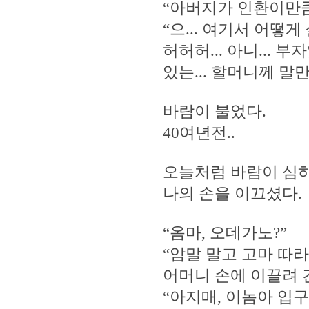
“아버지가 인환이만큼
“으... 여기서 어떻
허허허... 아니... 
있는... 할머니께 말
바람이 불었다.
40여년전..
오늘처럼 바람이 심하
나의 손을 이끄셨다.
“옴마, 오데가노?”
“암말 말고 고마 따라
어머니 손에 이끌려 
“아지매, 이놈아 입