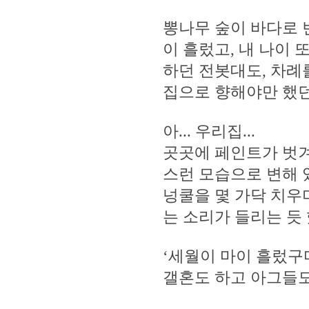
뽕나무 숲이 바다로 
이 흘렀고, 내 나이
하던 전봇대도, 차례
집으로 향해야만 했던
아... 우리집...
곳곳에 페인트가 벗겨
스런 모습으로 변해 있
넝쿨을 몇 가닥 치우
는 소리가 들리는 듯 
‘세월이 마이 흘렀구마
갤혼도 하고 아그들도 