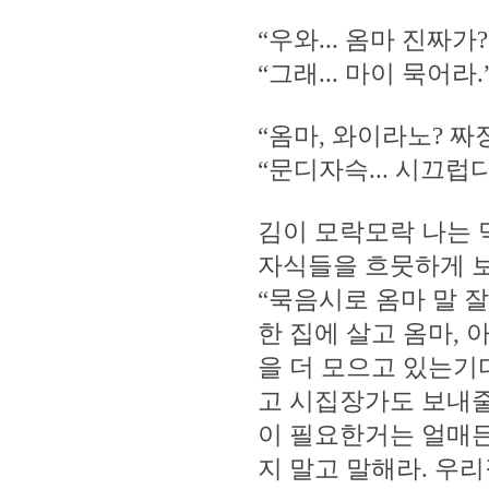
“우와... 옴마 진짜가
“그래... 마이 묵어라.
“옴마, 와이라노? 짜
“문디자슥... 시끄럽
김이 모락모락 나는
자식들을 흐뭇하게 보
“묵음시로 옴마 말 
한 집에 살고 옴마,
을 더 모으고 있는기
고 시집장가도 보내줄
이 필요한거는 얼매든
지 말고 말해라. 우리