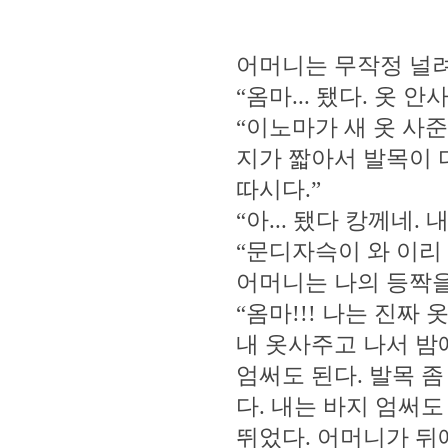
어머니는 무작정 널려
“옴마... 됐다. 옷 안
“이노마가 새 옷 사
지가 짧아서 발목이 
따시다.”
“아... 됐다 캉께네. 
“문디자슥이 와 이리 
어머니는 나의 등짝을
“옴마!!! 나는 진짜
내 옷사주고 나서 밤에
엄써도 된다. 발목 좀
다. 내는 바지 엄써
뛰었다. 어머니가 뒤