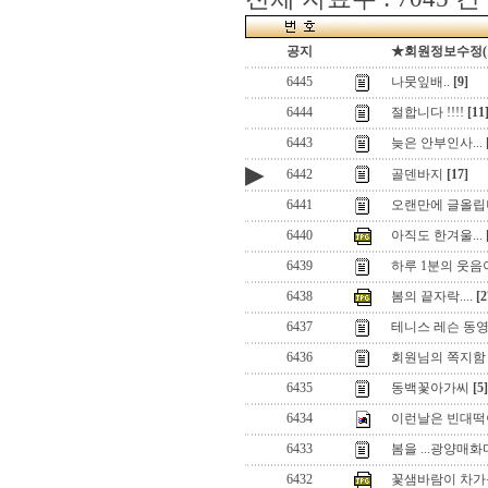
공지
★회원정보수정(로그
6445
나뭇잎배..
[9]
6444
절합니다 !!!!
[11
6443
늦은 안부인사...
▶
6442
골덴바지
[17]
6441
오랜만에 글올립
6440
아직도 한겨울...
6439
하루 1분의 웃음
6438
봄의 끝자락....
[2
6437
테니스 레슨 동영
6436
회원님의 쪽지함
6435
동백꽃아가씨
[5]
6434
이런날은 빈대떡이
6433
봄을 ...광양매
6432
꽃샘바람이 차가운