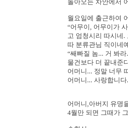
돌아오는 차안에서 어
월요일에 출근하여 
“어무이, 어무이가 
고 엄청시리 따시네.
따 분류관님 직이네예,
“쌔빠질 놈... 거 
물건보다 더 끝내준다 
어머니... 정말 너무
어머니... 사랑합니다
어머니,아버지 유명
4월만 되면 그때가 