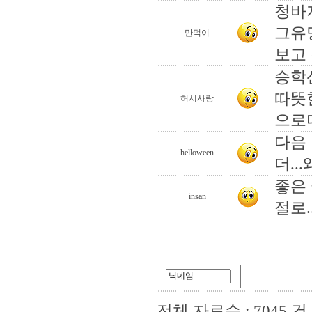
청바
그유
만덕이
보고
승학산
따뜻한
허시사랑
으로
다음
helloween
더..
좋은 
insan
절로..
전체 자료수 : 7045 건