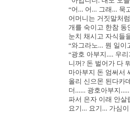
“아입니더. 내도 오늘
“어... 어... 그래...
어머니는 거짓말처럼 
개를 숙이고 한참 동
눈치 채시고 자식들을
“와그라노... 뭔 일이고
“광호 아부지....
니꺼? 돈 벌어가 다 뭐
마아부지 돈 엄써서 싸
올리 신으몬 된다카데예
더...... 광호아부지.
파서 은자 이래 안살랍
요기... 요기... 가심