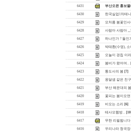
6431
부산오픈 홍보물#
6430
한국실업1차테
6429
모처름 봄꽃인사
6428
사람아 사람아 ,,,
6427
하나인가 ? 둘인가 
6426
박태환(수영), 
6425
오늘이 경칩 이
6424
봄비가 왔어여...
6423
통도사의 봄
[7]
6422
옹달샘 같은 친
6421
부산 해운대의 봄
6420
꽃피는 봄이오면
6419
비오는 소리
[6]
6418
테사모웹방...
[10
6417
무한 리필됩니다
6416
우리나라 청국장