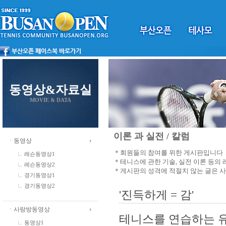
동영상&자료실
MOVIE & DATA
이론 과 실전 / 칼럼
ㆍ동영상
＊회원들의 참여를 위한 게시판입니다
레슨동영상1
＊테니스에 관한 기술, 실전 이론 등의
레슨동영상2
＊게시판의 성격에 적절치 않는 글은 
경기동영상1
경기동영상2
'진득하게 = 감'
ㆍ사랑방동영상
테니스를 연습하는 유
동영상1