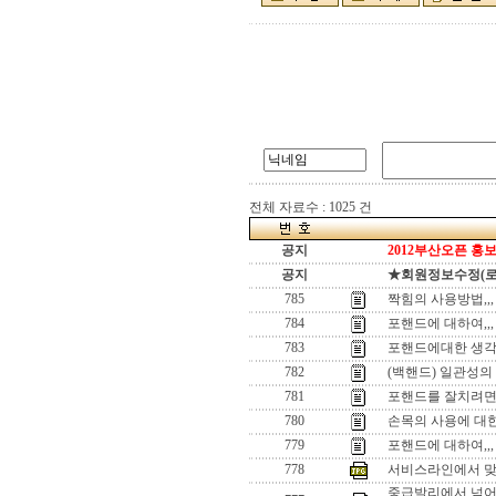
전체 자료수 : 1025 건
공지
2012부산오픈 홍보
공지
★회원정보수정(로그인
785
짝힘의 사용방법,,,
784
포핸드에 대하여,,,
783
포핸드에대한 생각,
782
(백핸드) 일관성의
781
포핸드를 잘치려면,
780
손목의 사용에 대한 
779
포핸드에 대하여,,,
778
서비스라인에서 맞발
중급발리에서 넘어야 