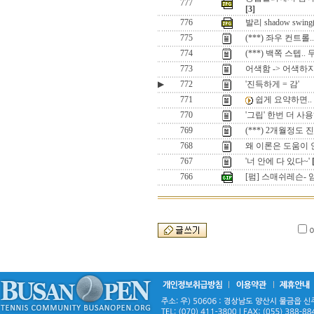
777
[3]
776
발리 shadow swi
775
(***) 좌우 컨트
774
(***) 백쪽 스텝.
773
어색함 -> 어색하지
▶
772
'진득하게 = 감'
771
쉽게 요약하면..
770
'그립' 한번 더 사
769
(***) 2개월정도
768
왜 이론은 도움이 안
767
'너 안에 다 있다~'
766
[펌] 스매쉬레슨-