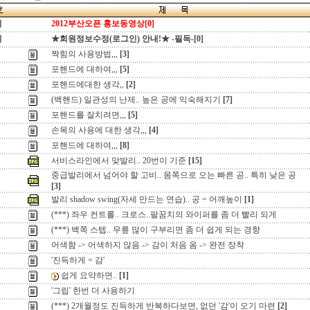
지
2012부산오픈 홍보동영상[0]
지
★회원정보수정(로그인) 안내!★ -필독-[0]
짝힘의 사용방법,,,
[3]
포핸드에 대하여,,,
[5]
포핸드에대한 생각,,
[2]
(백핸드) 일관성의 난제.. 높은 공에 익숙해지기
[7]
포핸드를 잘치려면,,,
[5]
손목의 사용에 대한 생각,,,
[4]
포핸드에 대하여,,,
[8]
서비스라인에서 맞발리.. 20번이 기준
[15]
중급발리에서 넘어야 할 고비.. 몸쪽으로 오는 빠른 공.. 특히 낮은 공
[3]
발리 shadow swing(자세 만드는 연습).. 공 = 어깨높이
[1]
(***) 좌우 컨트롤.. 크로스..팔꿈치의 와이퍼를 좀 더 빨리 되게
(***) 백쪽 스텝.. 무릎 많이 구부리면 좀 더 쉽게 되는 경향
어색함 -> 어색하지 않음 -> 감이 처음 옴 -> 완전 장착
'진득하게 = 감'
쉽게 요약하면..
[1]
'그립' 한번 더 사용하기
(***) 2개월정도 진득하게 반복하다보면, 없던 '감'이 오기 마련
[2]