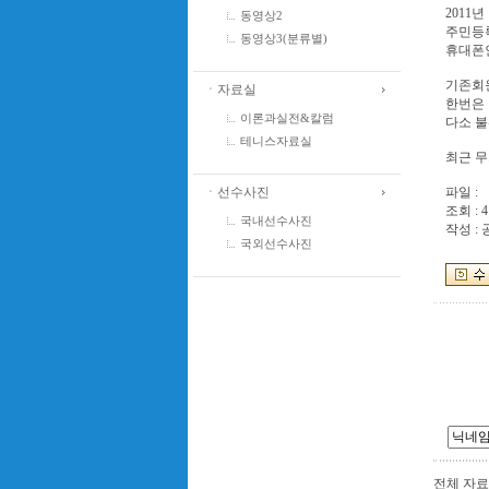
2011
동영상2
주민등
동영상3(분류별)
휴대폰
기존회
ㆍ자료실
한번은 
이론과실전&칼럼
다소 
테니스자료실
최근 무
ㆍ선수사진
파일 :
조회 : 4
국내선수사진
작성 :
국외선수사진
전체 자료수