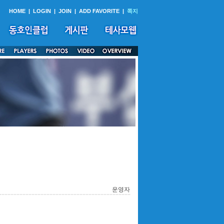
HOME
|
LOGIN
|
JOIN
|
ADD FAVORITE
|
쪽지
운영자