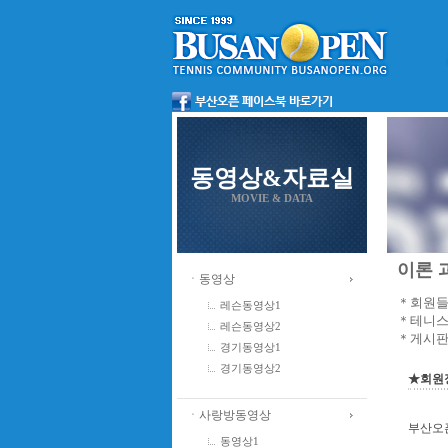
동영상&자료실
MOVIE & DATA
이론 과
ㆍ동영상
＊회원들
레슨동영상1
＊테니스
레슨동영상2
＊게시판
경기동영상1
경기동영상2
★회원정
ㆍ사랑방동영상
부산오
동영상1