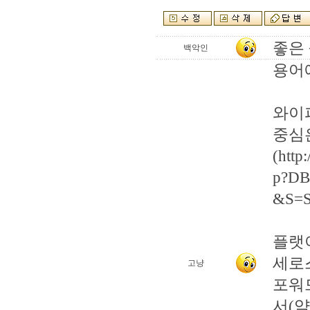
좋은
백악인
용어
와이
중심
(http
p?DB
&S=S
플랫
세로
고냥
포워
서(