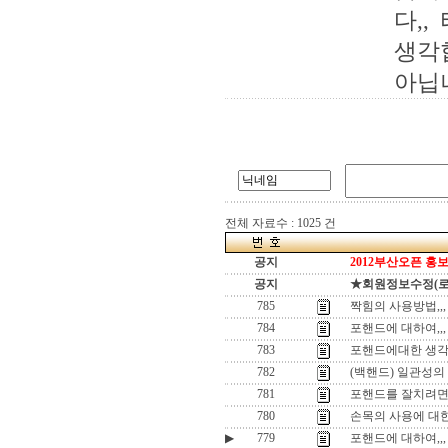
다,
생각
아닙니
전체 자료수 : 1025 건
공지
2012부산오픈 홍보
공지
★회원정보수정(로그인
785
짝힘의 사용방법,,,
784
포핸드에 대하여,,,
783
포핸드에대한 생각,
782
(백핸드) 일관성의
781
포핸드를 잘치려면,
780
손목의 사용에 대한 
▶
779
포핸드에 대하여,,,