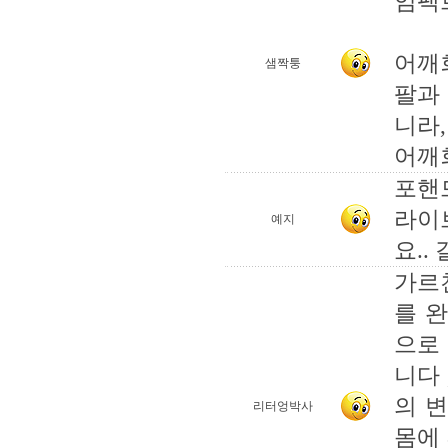
임팩
어깨
샘짝퉁
팔과
니라,
어깨
포핸
라이
예지
요..
가르
를 
으로
니다 
의 
리터엉박사
몸에 