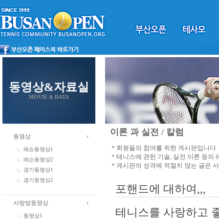
동영상&자료실
MOVIE & DATA
이론 과 실전 / 칼럼
ㆍ동영상
＊회원들의 참여를 위한 게시판입니다
레슨동영상1
＊테니스에 관한 기술, 실전 이론 등의
레슨동영상2
＊게시판의 성격에 적절치 않는 글은 
경기동영상1
경기동영상2
포핸드에 대하여,,,
ㆍ사랑방동영상
테니스를 사랑하고 
동영상1