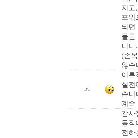
지고,
포워
되면
물론
니다.
(손
않습니
이론
실전
고냥
습니
계속
감사
동작
전하