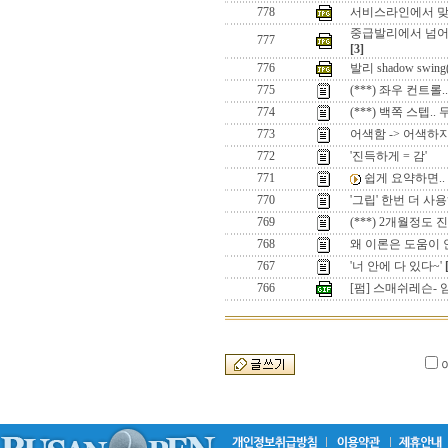
778
서비스라인에서 맞발
중급발리에서 넘어야 
777
[3]
776
발리 shadow swi
775
(***) 좌우 컨트
774
(***) 백쪽 스텝.
773
어색함 -> 어색하지
772
'진득하게 = 감'
771
쉽게 요약하면..
770
'그립' 한번 더 사
769
(***) 2개월정도
768
왜 이론은 도움이 안
767
'너 안에 다 있다~'
766
[펌] 스매쉬레슨-