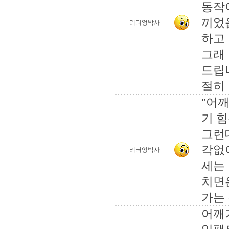
동작
끼었
리터엉박사
하고
그래
드립
절히
"어
기 
그런
각없
리터엉박사
세는
치면
가는 
어깨