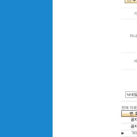
지나
전체 자료수
공
공
▶
785