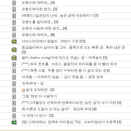
포핸드에 대하여,,,
[5]
포핸드에대한 생각,,
[2]
(백핸드) 일관성의 난제.. 높은 공에 익숙해지기
[7]
포핸드를 잘치려면,,,
[5]
손목의 사용에 대한 생각,,,
[4]
포핸드에 대하여,,,
[8]
서비스라인에서 맞발리.. 20번이 기준
[15]
중급발리에서 넘어야 할 고비.. 몸쪽으로 오는 빠른 공.. 특히 낮은 공
[3]
발리 shadow swing(자세 만드는 연습).. 공 = 어깨높이
[1]
(***) 좌우 컨트롤.. 크로스..팔꿈치의 와이퍼를 좀 더 빨리 되게
(***) 백쪽 스텝.. 무릎 많이 구부리면 좀 더 쉽게 되는 경향
어색함 -> 어색하지 않음 -> 감이 처음 옴 -> 완전 장착
'진득하게 = 감'
쉽게 요약하면..
[1]
'그립' 한번 더 사용하기
(***) 2개월정도 진득하게 반복하다보면, 없던 '감'이 오기 마련
[2]
왜 이론은 도움이 안 되는 걸까? .. 판단력 부재
[4]
'너 안에 다 있다~'
[2]
[펌] 스매쉬레슨- 임팩트 머리중심 70도.. 서브타점보다 오른쪽
[1]