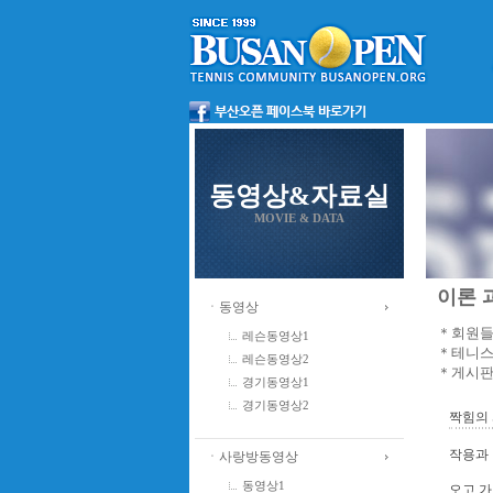
동영상&자료실
MOVIE & DATA
이론 과
ㆍ동영상
＊회원들
레슨동영상1
＊테니스
레슨동영상2
＊게시판
경기동영상1
경기동영상2
짝힘의 
작용과 
ㆍ사랑방동영상
동영상1
오고 가