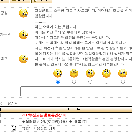
그렇군요.... 소중한 자료 감사드립니다. 페더러의 모습을 이
기공실
임할랍니다.
.............
약간 오해가 있는 듯합니다.
머리는 회전 축의 윗 부분에 해당합니다.
가는 이
따라서 머리고정은 회전을 촉진하는 몸짓입니다.
포핸드는 백핸드와 달리 임팩트 후에도 회전이 계속 됩니다.
다만, 회전시 축을 안정시키는 한 방편으로 왼쪽 팔꿈치를 허리
햄머 던지는 선수를 생각해보면 원심력을얻기위해 상체가 뒤
서종근
서도 머리가 박사님이론처럼 그런역활을하는건 분명합니다 저
를 높이고 있으니까요 즐테하세요 참고적인 제부분입니다
 : 1025 건
지
2012부산오픈 홍보동영상[0]
지
★회원정보수정(로그인) 안내!★ -필독-[0]
짝힘의 사용방법,,,
[3]