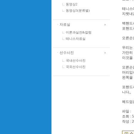
동영상2
테니스
동영상3(분류별)
지렛내
백핸드시
ㆍ자료실
포핸드시
이론과실전&칼럼
오른손
테니스자료실
우리는
ㆍ선수사진
가만히 
이것을
국내선수사진
오른손
국외선수사진
머리입
왼쪽을
포핸드
니다,,
헤드업을
파일 :
조회 : 5
작성 : 2