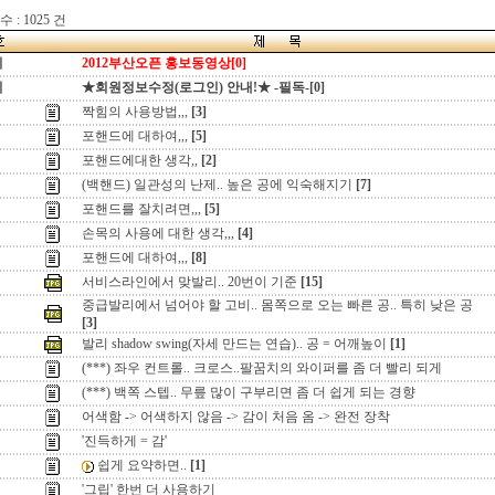
 : 1025 건
지
2012부산오픈 홍보동영상[0]
지
★회원정보수정(로그인) 안내!★ -필독-[0]
짝힘의 사용방법,,,
[3]
포핸드에 대하여,,,
[5]
포핸드에대한 생각,,
[2]
(백핸드) 일관성의 난제.. 높은 공에 익숙해지기
[7]
포핸드를 잘치려면,,,
[5]
손목의 사용에 대한 생각,,,
[4]
포핸드에 대하여,,,
[8]
서비스라인에서 맞발리.. 20번이 기준
[15]
중급발리에서 넘어야 할 고비.. 몸쪽으로 오는 빠른 공.. 특히 낮은 공
[3]
발리 shadow swing(자세 만드는 연습).. 공 = 어깨높이
[1]
(***) 좌우 컨트롤.. 크로스..팔꿈치의 와이퍼를 좀 더 빨리 되게
(***) 백쪽 스텝.. 무릎 많이 구부리면 좀 더 쉽게 되는 경향
어색함 -> 어색하지 않음 -> 감이 처음 옴 -> 완전 장착
'진득하게 = 감'
쉽게 요약하면..
[1]
'그립' 한번 더 사용하기