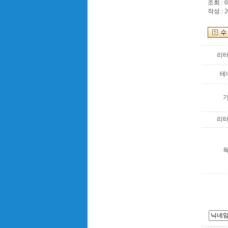
조회 : 6
작성 : 2
리
테
리