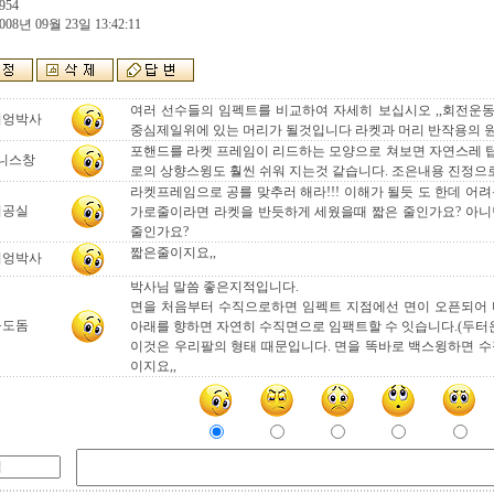
954
008년 09월 23일 13:42:11
여러 선수들의 임펙트를 비교하여 자세히 보십시오 ,,회전운
터엉박사
중심제일위에 있는 머리가 될것입니다 라켓과 머리 반작용의 원
포핸드를 라켓 프레임이 리드하는 모양으로 쳐보면 자연스레 
니스창
로의 상향스윙도 훨씬 쉬워 지는것 같습니다. 조은내용 진정으로
라켓프레임으로 공를 맞추러 해라!!! 이해가 될듯 도 한데 어
기공실
가로줄이라면 라켓을 반듯하게 세웠을때 짧은 줄인가요? 아니
줄인가요?
짧은줄이지요,,
터엉박사
박사님 말씀 좋은지적입니다.
면을 처음부터 수직으로하면 임펙트 지점에선 면이 오픈되어 
독도돔
아래를 향하면 자연히 수직면으로 임팩트할 수 잇습니다.(두터운
이것은 우리팔의 형태 때문입니다. 면을 똑바로 백스윙하면 수
이지요,,