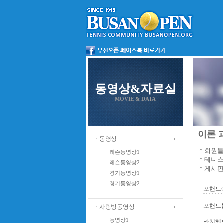
동영상&자료실
MOVIE & DATA
이론 과
ㆍ동영상
＊회원들
레슨동영상1
＊테니스
레슨동영상2
＊게시판
경기동영상1
경기동영상2
포핸드에
포핸드를
ㆍ사랑방동영상
동영상1
라켓헤