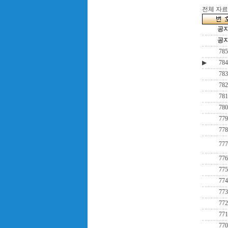
전체 자료수
공
공
785
▶
784
783
782
781
780
779
778
777
776
775
774
773
772
771
770