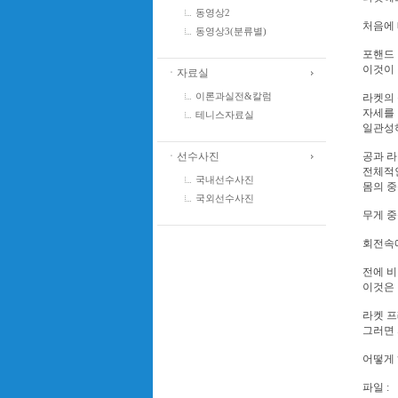
동영상2
처음에
동영상3(분류별)
포핸드 
이것이
ㆍ자료실
이론과실전&칼럼
라켓의
자세를 
테니스자료실
일관성
ㆍ선수사진
공과 
전체적
국내선수사진
몸의 
국외선수사진
무게 
회전속
전에 
이것은 
라켓 
그러면
어떻게 
파일 :