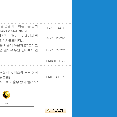
동을 멈출려고 하는것은 몸의
09-23 13:44:56
리가 아닐까 합니다 ,
탑스핀도 걸리고 아래에서 위
09-23 14:35:13
 감사드립니다...
려운 기술이 아닌가요? 그리고
10-25 12:27:46
면 옆으로 누인 상태에서 긴
11-04 09:05:22
버립니다. 백스윙 부터 면이
11-05 14:13:59
 그립)
직으로 마출수 있다?는 착각