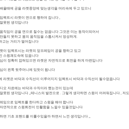
 배울때에 공을 라켓중앙에 맞는생각을 머리속에 두고 있으니
임펙트시 라켓이 면으로 행하여 집니다 ,
 잘못된 생각입니다
 움직임이 공을 면으로 칠수는 없읍니다 그것은 미는 동작이되어서
만들지 못하고 몸의 움직임을 스톱시켜서 엉성하게.
하고는 거리가 멀어집니다
라켓이 임펙트시는 라켓의 앞프레임이 공을 향하고 있고
인 스윙괘도속에 있읍니다
중심이 정확히 잡혀있으면 라켓은 자연적으로 회전을 하게 마련입니다
중심이 왼쪽 뒷주머니에 있듯이 됩니다
에 라켓은 바닥과 수직선이 이루어지지 임펙트시 바닥과 수직선이 될수없읍니다
비디오 자료에는 바닥과 수직이라 했는것이 있는데
잘못된 생각입니다 ,,테니스의 발전으로 . 그렇게 생각하면 스윙이 어려워집니다 , 저도
프레임으로 임펙트를 한다하고 스윙을 해야 합니다
 자연적으로 스윙회전이 민활함을 느낄수 있을것입니다
하면 기초 포핸드를 이룰수있을까 하면서 느낀 생각입니다 ,,