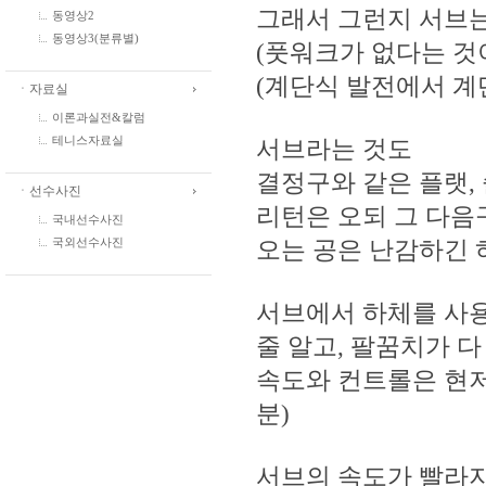
그래서 그런지 서브
동영상2
동영상3(분류별)
(풋워크가 없다는 것
(계단식 발전에서 계
ㆍ자료실
이론과실전&칼럼
서브라는 것도
테니스자료실
결정구와 같은 플랫,
ㆍ선수사진
리턴은 오되 그 다
국내선수사진
오는 공은 난감하긴 
국외선수사진
서브에서 하체를 사
줄 알고, 팔꿈치가 
속도와 컨트롤은 현저
분)
서브의 속도가 빨라지