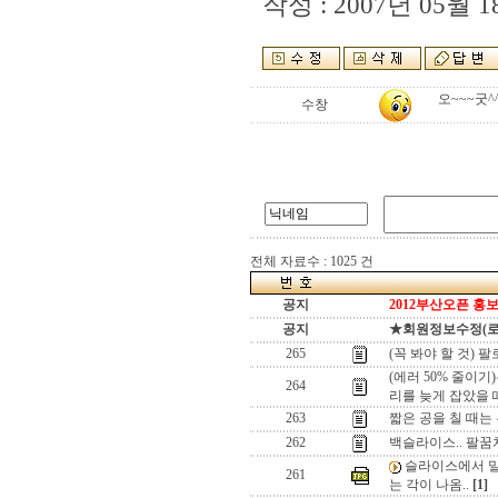
작성 : 2007년 05월 18
오~~~굿^
수창
전체 자료수 : 1025 건
공지
2012부산오픈 홍보
공지
★회원정보수정(로그인
265
(꼭 봐야 할 것)
(에러 50% 줄이기
264
리를 늦게 잡았을 
263
짧은 공을 칠 때는
262
백슬라이스.. 팔꿈
슬라이스에서 밀
261
는 각이 나옴..
[1]