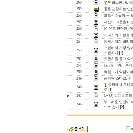
260
백탑스핀.. 팔
259
공을 관찰하는 연
258
프로선수들의 공 보
257
자신의 리듬을 타
256
(여유로 판단됨) 에넹의
255
테니스의 기본원리
254
동체시력과 발리의
스텝에서 가장 많이
253
스텝하기
[1]
252
뒷굽치를 들고 있으
251
transfer 타법..
250
백핸드가 약점이라면
249
공격형 스타일, 
중타에서 오해할
248
도
[1]
▶
247
(서브) 임계속도
부드러운 연결이 되
246
으로 잡기
[2]