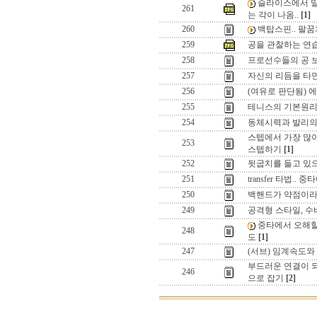
슬라이스에서 밀
261
는 각이 나옴..
[1]
260
백탑스핀.. 팔
259
공을 관찰하는 연
258
프로선수들의 공 보
257
자신의 리듬을 타
256
(여유로 판단됨) 에넹의
255
테니스의 기본원리
254
동체시력과 발리의
스텝에서 가장 많이
253
스텝하기
[1]
252
뒷굽치를 들고 있으
251
transfer 타법..
250
백핸드가 약점이라면
249
공격형 스타일, 
중타에서 오해할
248
도
[1]
247
(서브) 임계속도
부드러운 연결이 되
246
으로 잡기
[2]