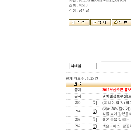
파일 :
2012busanopen2.wmv
(3,502 Kb)
조회 : 40510
작성 : 공지글
전체 자료수 : 1025 건
공지
2012부산오픈 홍보
공지
★회원정보수정(로그인
265
(꼭 봐야 할 것)
(에러 50% 줄이기
264
리를 늦게 잡았을 
263
짧은 공을 칠 때는
262
백슬라이스.. 팔꿈