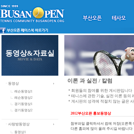
동영상&자료실
MOVIE & DATA
이론 과 실전 / 칼럼
ㆍ동영상
＊회원들의 참여를 위한 게시판입니다
레슨동영상1
＊테니스에 관한 기술, 실전 이론 등의
레슨동영상2
＊게시판의 성격에 적절치 않는 글은 
경기동영상1
경기동영상2
2012부산오픈 홍보동영상
첨부파일 클릭하셔서 컴에 저장(오른쪽 
ㆍ사랑방동영상
다른 홈피에 많이 올려 주시길 바랍니다
동영상1