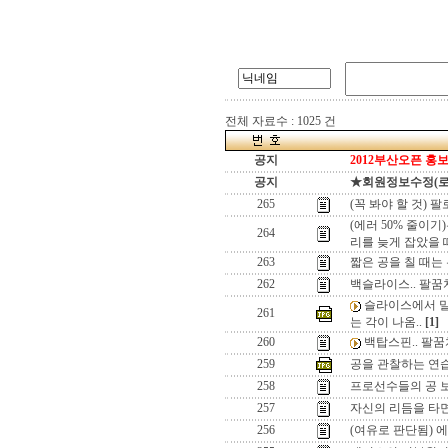
전체 자료수 : 1025 건
공지
2012부산오픈 홍보
공지
★회원정보수정(로그인
265
(꼭 봐야 할 것)
(에러 50% 줄이기
264
리를 늦게 잡았을 
263
짧은 공을 칠 때는
262
백슬라이스.. 팔꿈
슬라이스에서 밀
261
는 각이 나옴..
[1]
260
백탑스핀.. 팔
259
공을 관찰하는 연
258
프로선수들의 공 보
257
자신의 리듬을 타
256
(여유로 판단됨) 에넹의