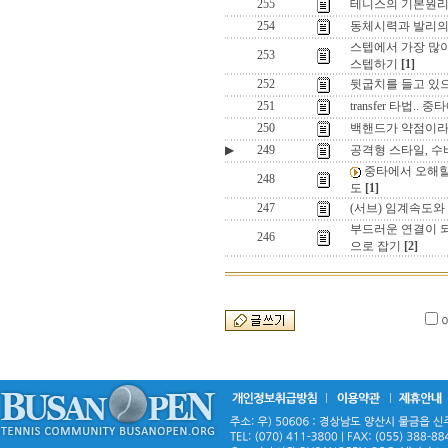
255
테니스의 기본원리
254
동체시력과 발리의
스텝에서 가장 많이
253
스텝하기
[1]
252
뒷굽치를 들고 있으
251
transfer 타법..
250
백핸드가 약점이라면
▶
249
공격형 스타일, 
중타에서 오해할
248
도
[1]
247
(서브) 임계속도
부드러운 연결이 되
246
으로 잡기
[2]