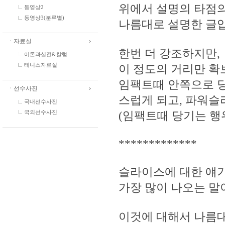
위에서 설명의 타점의
동영상2
동영상3(분류별)
나름대로 설명한 글
ㆍ자료실
한번 더 강조하지만,
이론과실전&칼럼
이 정도의 거리만 확보
테니스자료실
임팩트때 안쪽으로 당
ㆍ선수사진
스럽게 되고, 파워슬
국내선수사진
(임팩트때 당기는 행
국외선수사진
*************
슬라이스에 대한 얘기
가장 많이 나오는 말
이것에 대해서 나름대