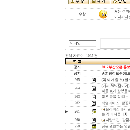
저는 주위
수창
이때까지는
전체 자료수 : 1025 건
공지
2012부산오픈 홍보
공지
★회원정보수정(로그인
265
(꼭 봐야 할 것)
(에러 50% 줄이기
264
리를 늦게 잡았을 
263
짧은 공을 칠 때는
262
백슬라이스.. 팔꿈
슬라이스에서 밀
▶
261
는 각이 나옴..
[1]
260
백탑스핀.. 팔
259
공을 관찰하는 연