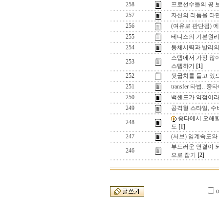
258
프로선수들의 공 보
257
자신의 리듬을 타
256
(여유로 판단됨) 에넹의
255
테니스의 기본원리
254
동체시력과 발리의
스텝에서 가장 많이
253
스텝하기
[1]
252
뒷굽치를 들고 있으
251
transfer 타법..
250
백핸드가 약점이라면
249
공격형 스타일, 
중타에서 오해할
248
도
[1]
247
(서브) 임계속도
부드러운 연결이 되
246
으로 잡기
[2]